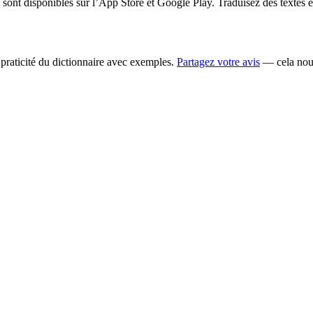
ont disponibles sur l’App Store et Google Play. Traduisez des textes 
la praticité du dictionnaire avec exemples.
Partagez votre avis
— cela nous