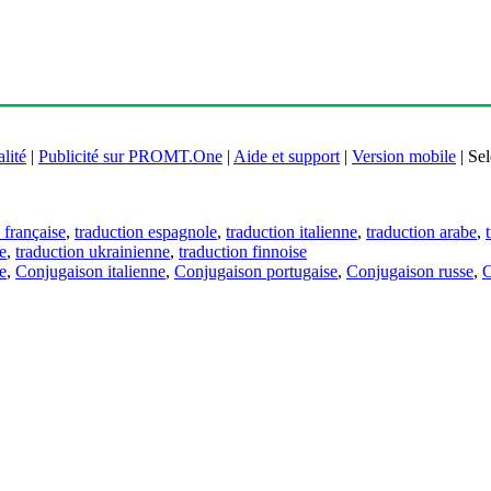
lité
|
Publicité sur PROMT.One
|
Aide et support
|
Version mobile
|
Sel
 française
,
traduction espagnole
,
traduction italienne
,
traduction arabe
,
e
,
traduction ukrainienne
,
traduction finnoise
e
,
Conjugaison italienne
,
Conjugaison portugaise
,
Conjugaison russe
,
C