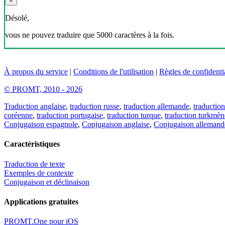
×
Désolé,
vous ne pouvez traduire que 5000 caractères à la fois.
À propos du service
|
Conditions de l'utilisation
|
Règles de confidentia
© PROMT, 2010 - 2026
Traduction anglaise
,
traduction russe
,
traduction allemande
,
traduction
coréenne
,
traduction portugaise
,
traduction turque
,
traduction turkmèn
Conjugaison espagnole
,
Conjugaison anglaise
,
Conjugaison allemand
Caractéristiques
Traduction de texte
Exemples de contexte
Conjugaison et déclinaison
Applications gratuites
PROMT.One pour iOS