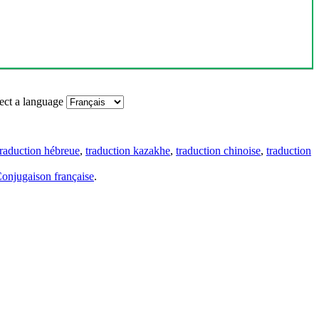
ect a language
traduction hébreue
,
traduction kazakhe
,
traduction chinoise
,
traduction
onjugaison française
.