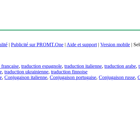
lité
|
Publicité sur PROMT.One
|
Aide et support
|
Version mobile
|
Sel
 française
,
traduction espagnole
,
traduction italienne
,
traduction arabe
,
e
,
traduction ukrainienne
,
traduction finnoise
e
,
Conjugaison italienne
,
Conjugaison portugaise
,
Conjugaison russe
,
C