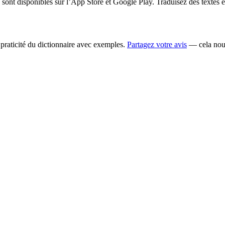
ont disponibles sur l’App Store et Google Play. Traduisez des textes 
la praticité du dictionnaire avec exemples.
Partagez votre avis
— cela nous