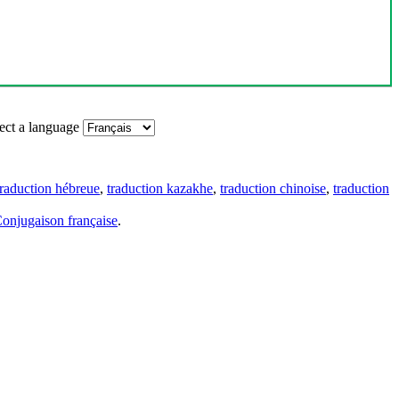
ect a language
traduction hébreue
,
traduction kazakhe
,
traduction chinoise
,
traduction
onjugaison française
.