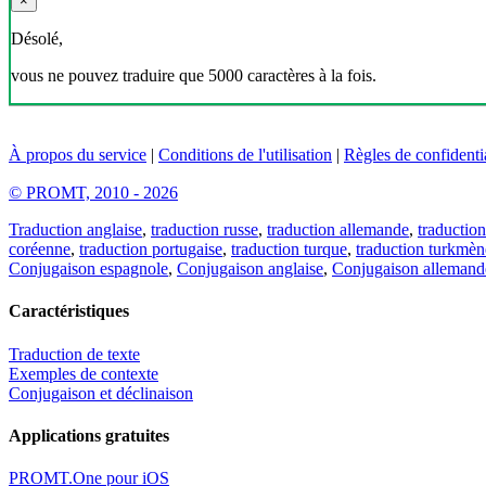
×
Désolé,
vous ne pouvez traduire que 5000 caractères à la fois.
À propos du service
|
Conditions de l'utilisation
|
Règles de confidentia
© PROMT, 2010 - 2026
Traduction anglaise
,
traduction russe
,
traduction allemande
,
traduction
coréenne
,
traduction portugaise
,
traduction turque
,
traduction turkmèn
Conjugaison espagnole
,
Conjugaison anglaise
,
Conjugaison allemand
Caractéristiques
Traduction de texte
Exemples de contexte
Conjugaison et déclinaison
Applications gratuites
PROMT.One pour iOS