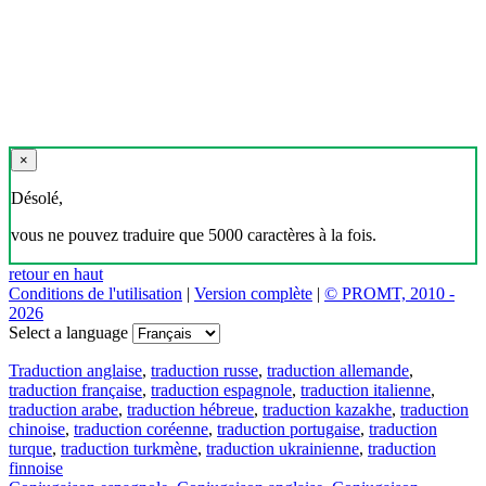
×
Désolé,
vous ne pouvez traduire que 5000 caractères à la fois.
retour en haut
Conditions de l'utilisation
|
Version complète
|
© PROMT, 2010 -
2026
Select a language
Traduction anglaise
,
traduction russe
,
traduction allemande
,
traduction française
,
traduction espagnole
,
traduction italienne
,
traduction arabe
,
traduction hébreue
,
traduction kazakhe
,
traduction
chinoise
,
traduction coréenne
,
traduction portugaise
,
traduction
turque
,
traduction turkmène
,
traduction ukrainienne
,
traduction
finnoise