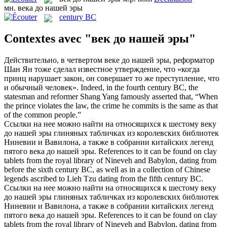
мн.
века до нашей эры
century BC
Contextes avec "век до нашей эры"
Действительно, в четвертом
веке до нашей эры
, реформатор
Шан Ян тоже сделал известное утверждение, что «когда
принц нарушает закон, он совершает то же преступление, что
и обычный человек».
Indeed, in the fourth
century BC
, the
statesman and reformer Shang Yang famously asserted that, “When
the prince violates the law, the crime he commits is the same as that
of the common people.”
Ссылки на нее можно найти на относящихся к шестому веку
до нашей эры глиняных табличках из королевских библиотек
Ниневии и Вавилона, а также в собрании китайских легенд
пятого
века до нашей эры
.
References to it can be found on clay
tablets from the royal library of Nineveh and Babylon, dating from
before the sixth
century BC
, as well as in a collection of Chinese
legends ascribed to Lieh Tzu dating from the fifth century BC.
Ссылки на нее можно найти на относящихся к шестому
веку
до нашей эры
глиняных табличках из королевских библиотек
Ниневии и Вавилона, а также в собрании китайских легенд
пятого века до нашей эры.
References to it can be found on clay
tablets from the royal library of Nineveh and Babylon, dating from