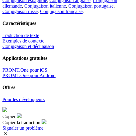
Conjugaison espagnole
,
Conjugaison anglaise
,
Conjugaison
allemande
,
Conjugaison italienne
,
Conjugaison portugaise
,
Conjugaison russe
,
Conjugaison française
.
Caractéristiques
Traduction de texte
Exemples de contexte
Conjugaison et déclinaison
Applications gratuites
PROMT.One pour iOS
PROMT.One pour Android
Offres
Pour les développeurs
Copier
Copier la traduction
Signaler un problème