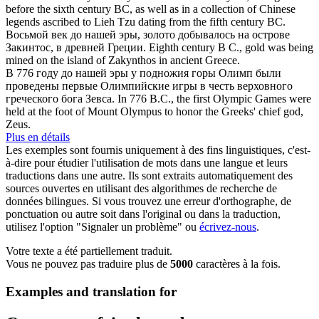
before the sixth
century BC
, as well as in a collection of Chinese
legends ascribed to Lieh Tzu dating from the fifth century BC.
Восьмой
век до нашей эры
, золото добывалось на острове
Закинтос, в древней Греции.
Eighth century B C., gold was being
mined on the island of Zakynthos in ancient Greece.
В 776 году
до нашей эры
у подножия горы Олимп были
проведены первые Олимпийские игры в честь верховного
греческого бога Зевса.
In 776 B.C., the first Olympic Games were
held at the foot of Mount Olympus
to
honor the Greeks' chief god,
Zeus.
Plus en détails
Les exemples sont fournis uniquement à des fins linguistiques, c'est-
à-dire pour étudier l'utilisation de mots dans une langue et leurs
traductions dans une autre. Ils sont extraits automatiquement des
sources ouvertes en utilisant des algorithmes de recherche de
données bilingues. Si vous trouvez une erreur d'orthographe, de
ponctuation ou autre soit dans l'original ou dans la traduction,
utilisez l'option "Signaler un problème" ou
écrivez-nous
.
Votre texte a été partiellement traduit.
Vous ne pouvez pas traduire plus de
5000
caractères à la fois.
Examples and translation for