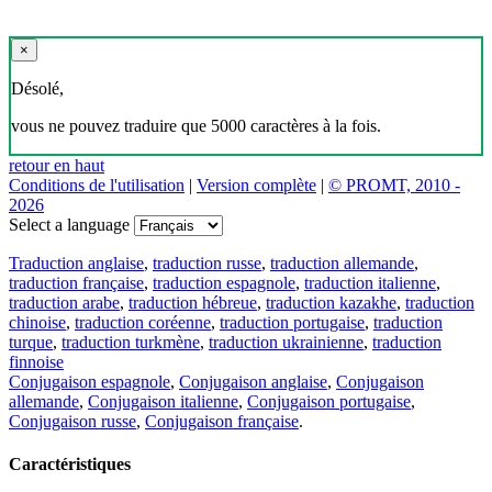
×
Désolé,
vous ne pouvez traduire que 5000 caractères à la fois.
retour en haut
Conditions de l'utilisation
|
Version complète
|
© PROMT, 2010 -
2026
Select a language
Traduction anglaise
,
traduction russe
,
traduction allemande
,
traduction française
,
traduction espagnole
,
traduction italienne
,
traduction arabe
,
traduction hébreue
,
traduction kazakhe
,
traduction
chinoise
,
traduction coréenne
,
traduction portugaise
,
traduction
turque
,
traduction turkmène
,
traduction ukrainienne
,
traduction
finnoise
Conjugaison espagnole
,
Conjugaison anglaise
,
Conjugaison
allemande
,
Conjugaison italienne
,
Conjugaison portugaise
,
Conjugaison russe
,
Conjugaison française
.
Caractéristiques