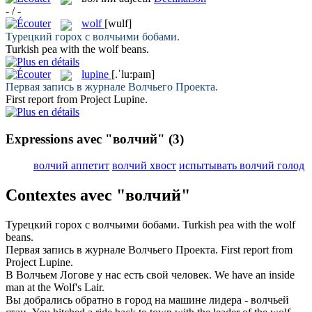
- / -
wolf
[wulf]
Турецкий горох с
волчьими
бобами.
Turkish pea with the
wolf
beans.
lupine
[.ˈlu:paɪn]
Первая запись в журнале
Волчьего
Проекта.
First report from Project
Lupine
.
Expressions avec "волчий"
(3)
волчий аппетит
волчий хвост
испытывать волчий голод
Contextes avec "волчий"
Турецкий горох с
волчьими
бобами.
Turkish pea with the
wolf
beans.
Первая запись в журнале
Волчьего
Проекта.
First report from
Project
Lupine
.
В
Волчьем
Логове у нас есть свой человек.
We have an inside
man at the
Wolf
's Lair.
Вы добрались обратно в город на машине лидера -
волчьей