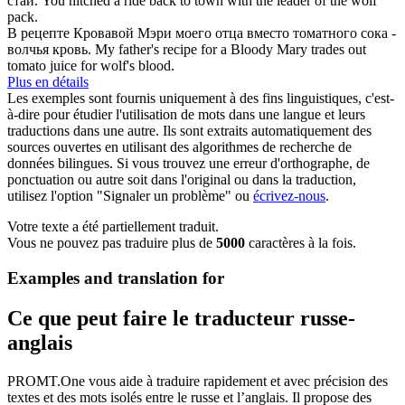
стаи.
You hitched a ride back to town with the leader of the
wolf
pack.
В рецепте Кровавой Мэри моего отца вместо томатного сока -
волчья
кровь.
My father's recipe for a Bloody Mary trades out
tomato juice for
wolf
's blood.
Plus en détails
Les exemples sont fournis uniquement à des fins linguistiques, c'est-
à-dire pour étudier l'utilisation de mots dans une langue et leurs
traductions dans une autre. Ils sont extraits automatiquement des
sources ouvertes en utilisant des algorithmes de recherche de
données bilingues. Si vous trouvez une erreur d'orthographe, de
ponctuation ou autre soit dans l'original ou dans la traduction,
utilisez l'option "Signaler un problème" ou
écrivez-nous
.
Votre texte a été partiellement traduit.
Vous ne pouvez pas traduire plus de
5000
caractères à la fois.
Examples and translation for
Ce que peut faire le traducteur russe-
anglais
PROMT.One vous aide à traduire rapidement et avec précision des
textes et des mots isolés entre le russe et l’anglais. Il propose des