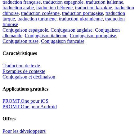
traduction française
,
traduction espagnole
,
traduction italienne
,
traduction arabe
,
traduction hébreue
,
traduction kazakhe
,
traduction
chinoise
,
traduction coréenne
,
traduction portugaise
,
traduction
turque
,
traduction turkmène
,
traduction ukrainienne
,
traduction
finnoise
Conjugaison espagnole
,
Conjugaison anglaise
,
Conjugaison
allemande
,
Conjugaison italienne
,
Conjugaison portugaise
,
Conjugaison russe
,
Conjugaison française
.
Caractéristiques
Traduction de texte
Exemples de contexte
Conjugaison et déclinaison
Applications gratuites
PROMT.One pour iOS
PROMT.One pour Android
Offres
Pour les développeurs