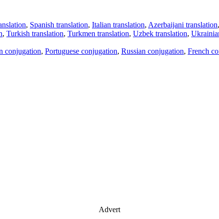
anslation
,
Spanish translation
,
Italian translation
,
Azerbaijani translation
n
,
Turkish translation
,
Turkmen translation
,
Uzbek translation
,
Ukrainian
an conjugation
,
Portuguese conjugation
,
Russian conjugation
,
French co
Advert