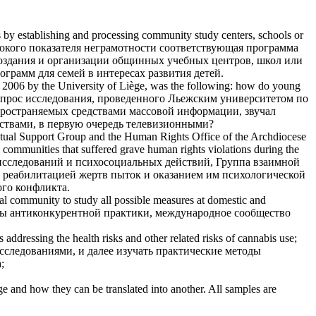
s by establishing and processing
community study
centers, schools or
окого показателя неграмотности соответствующая программа
создания и организации общинных учебных центров, школ или
грамм для семей в интересах развития детей.
n 2006 by the University of Liège, was the following: how do young
прос исследования, проведенного Льежским университетом по
пространяемых средствами массовой информации, звучал
ствами, в первую очередь телевизионными?
tual Support Group and the Human Rights Office of the Archdiocese
in communities that suffered grave human rights violations during the
следований и психосоциальных действий, Группа взаимной
я реабилитацией жертв пыток и оказанием им психологической
ого конфликта.
nal
community
to
study
all possible measures at domestic and
иды антиконкурентной практики, международное
сообщество
 addressing the health risks and other related risks of cannabis use;
сследованиями, и далее
изучать
практические методы
;
ge and how they can be translated into another. All samples are