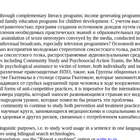
ted through complementary literacy programs; income generating program
 and family education programs for children development.
С учетом выс
неграмотностью; программ создания источников доходов путем 
ления необходимых практических знаний и образовательных про
assimilation of sexist stereotypes conveyed by the media, conducted i
diovisual broadcasts, especially television programmes?
Основной во
но восприятия молодежью стереотипов сексистского толка, рас
 сексистского толка, распространяемые аудиовизуальными сред
s including
Community Study
and Psychosocial Action Teams, the Mu
ide psychological assistance to victim of torture, both individually and 
азличные правозащитные НПО, такие, как Группы общинных ис
тве Гватемалы в столице страны Гватемале, которые занимаютс
радавших от грубых нарушений прав человека в ходе вооруженн
forms of anti-competitive practices, it is imperative for the internatio
азмера ущерба, который наносят развивающимся странам все в
народном уровне, которые помогли бы решить эти проблемы.
h
community
to continue to
study
both prevention and treatment practices
ь научные круги, занимающиеся медицинскими и социальными и
 здоровья и других рисков, связанных с потреблением каннабиса
inguistic purposes, i.e. to study word usage in a sentence in one langua
ces using bilingual search technologies.
r translation, use the "Report a problem" option or
write to us
.