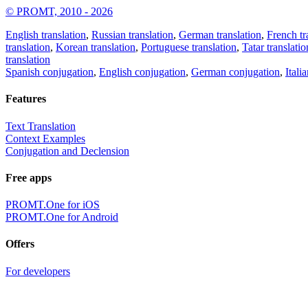
© PROMT, 2010 - 2026
English translation
,
Russian translation
,
German translation
,
French tr
translation
,
Korean translation
,
Portuguese translation
,
Tatar translatio
translation
Spanish conjugation
,
English conjugation
,
German conjugation
,
Itali
Features
Text Translation
Context Examples
Conjugation and Declension
Free apps
PROMT.One for iOS
PROMT.One for Android
Offers
For developers