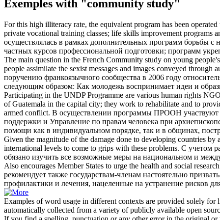
Exemples with "community study"
For this high illiteracy rate, the equivalent program has been opera
private vocational training classes; life skills improvement programs
осуществлялась в рамках дополнительных программ борьбы с 
частных курсов профессиональной подготовки; программ укреп
The main question in the French
Community study
on young people's 
people assimilate the sexist messages and images conveyed through au
поручению франкоязычного сообщества в 2006 году относитель
следующим образом: Как молодежь воспринимает идеи и образы
Participating in the UNDP Programme are various human rights NGO
of Guatemala in the capital city; they work to rehabilitate and to prov
armed conflict.
В осуществлении программы ПРООН участвуют р
поддержки и Управление по правам человека при архиепископс
помощи как в индивидуальном порядке, так и в общинах, пост
Given the magnitude of the damage done to developing countries by all 
international levels to come to grips with these problems.
С учетом р
обязано
изучить
все возможные меры на национальном и между
Also encourages Member States to urge the health and social researc
рекомендует также
государствам
-членам настоятельно призват
профилактики и лечения, нацеленные на устранение рисков для
Examples of word usage in different contexts are provided solely for l
automatically collected from a variety of publicly available open sour
If you find a spelling, punctuation or any other error in the original o