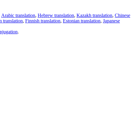
,
Arabic translation
,
Hebrew translation
,
Kazakh translation
,
Chinese
 translation
,
Finnish translation
,
Estonian translation
,
Japanese
njugation
.