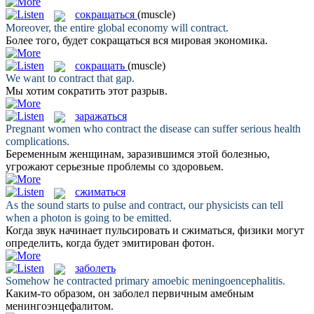
сокращаться
(muscle)
Moreover, the entire global economy will
contract
.
Более того, будет
сокращаться
вся мировая экономика.
сокращать
(muscle)
We want to
contract
that gap.
Мы хотим
сократить
этот разрыв.
заражаться
Pregnant women who
contract
the disease can suffer serious health
complications.
Беременным женщинам,
заразившимся
этой болезнью,
угрожают серьезные проблемы со здоровьем.
сжиматься
As the sound starts to pulse and
contract
, our physicists can tell
when a photon is going to be emitted.
Когда звук начинает пульсировать и
сжиматься
, физики могут
определить, когда будет эмитирован фотон.
заболеть
Somehow he
contracted
primary amoebic meningoencephalitis.
Каким-то образом, он
заболел
первичным амебным
менингоэнцефалитом.