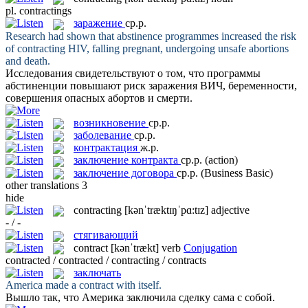
pl.
contractings
заражение
ср.р.
Research had shown that abstinence programmes increased the risk
of
contracting
HIV, falling pregnant, undergoing unsafe abortions
and death.
Исследования свидетельствуют о том, что программы
абстиненции повышают риск
заражения
ВИЧ, беременности,
совершения опасных абортов и смерти.
возникновение
ср.р.
заболевание
ср.р.
контрактация
ж.р.
заключение контракта
ср.р.
(action)
заключение договора
ср.р.
(Business Basic)
other translations
3
hide
contracting
[kənˈtræktɪŋˈpɑ:tɪz]
adjective
- / -
стягивающий
contract
[kənˈtrækt]
verb
Conjugation
contracted / contracted / contracting / contracts
заключать
America made a
contract
with itself.
Вышло так, что Америка
заключила
сделку сама с собой.