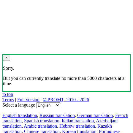
×
Sorry,
But you can currently translate no more than 5000 characters at a
time.
to top
Terms
|
Full version
|
© PROMT, 2010 - 2026
Select a language
English translation
,
Russian translation
,
German translation
,
French
translation
,
Spanish translation
,
Italian translation
,
Azerbaijani
translation
,
Arabic translation
,
Hebrew translation
,
Kazakh
translation
,
Chinese translation
,
Korean translation
,
Portuguese