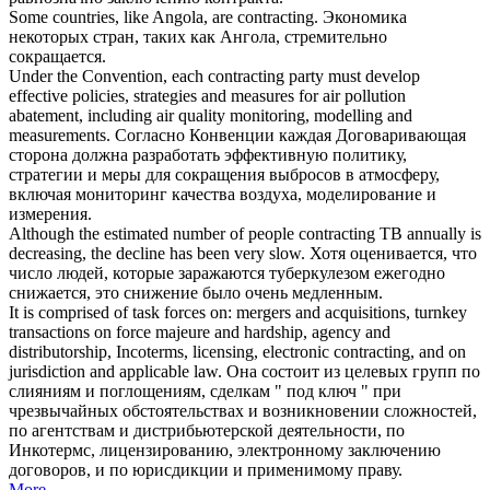
Some countries, like Angola, are
contracting
.
Экономика
некоторых стран, таких как Ангола, стремительно
сокращается
.
Under the Convention, each
contracting
party must develop
effective policies, strategies and measures for air pollution
abatement, including air quality monitoring, modelling and
measurements.
Согласно Конвенции каждая Договаривающая
сторона должна разработать эффективную политику,
стратегии и меры для
сокращения
выбросов в атмосферу,
включая мониторинг качества воздуха, моделирование и
измерения.
Although the estimated number of people
contracting
TB annually is
decreasing, the decline has been very slow.
Хотя оценивается, что
число людей, которые
заражаются
туберкулезом ежегодно
снижается, это снижение было очень медленным.
It is comprised of task forces on: mergers and acquisitions, turnkey
transactions on force majeure and hardship, agency and
distributorship, Incoterms, licensing, electronic
contracting
, and on
jurisdiction and applicable law.
Она состоит из целевых групп по
слияниям и поглощениям, сделкам " под ключ " при
чрезвычайных обстоятельствах и
возникновении
сложностей,
по агентствам и дистрибьютерской деятельности, по
Инкотермс, лицензированию, электронному заключению
договоров, и по юрисдикции и применимому праву.
More