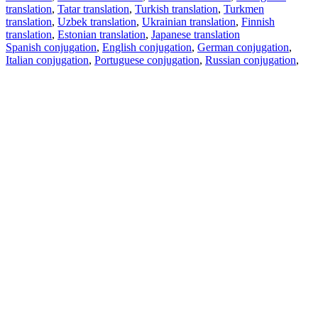
translation
,
Tatar translation
,
Turkish translation
,
Turkmen
translation
,
Uzbek translation
,
Ukrainian translation
,
Finnish
translation
,
Estonian translation
,
Japanese translation
Spanish conjugation
,
English conjugation
,
German conjugation
,
Italian conjugation
,
Portuguese conjugation
,
Russian conjugation
,
French conjugation
.
Features
Text Translation
Context Examples
Conjugation and Declension
Free apps
PROMT.One for iOS
PROMT.One for Android
Offers
For developers