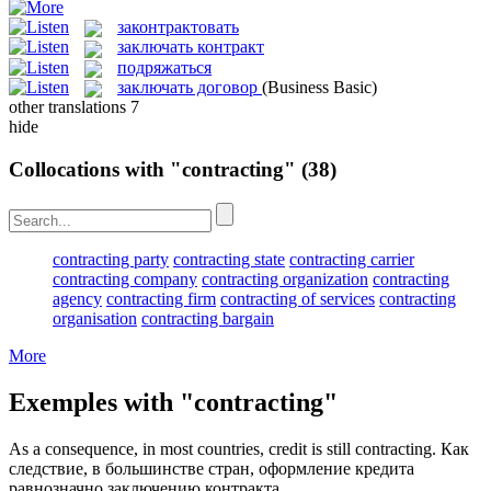
законтрактовать
заключать контракт
подряжаться
заключать договор
(Business Basic)
other translations
7
hide
Collocations with "contracting"
(38)
contracting party
contracting state
contracting carrier
contracting company
contracting organization
contracting
agency
contracting firm
contracting of services
contracting
organisation
contracting bargain
More
Exemples with "contracting"
As a consequence, in most countries, credit is still
contracting
.
Как
следствие, в большинстве стран, оформление кредита
равнозначно
заключению
контракта.