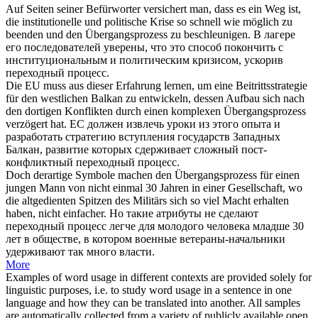
Auf Seiten seiner Befürworter versichert man, dass es ein Weg ist,
die institutionelle und politische Krise so schnell wie möglich zu
beenden und den
Übergangsprozess
zu beschleunigen.
В лагере
его последователей уверены, что это способ покончить с
институциональным и политическим кризисом, ускорив
переходный процесс
.
Die EU muss aus dieser Erfahrung lernen, um eine Beitrittsstrategie
für den westlichen Balkan zu entwickeln, dessen Aufbau sich nach
den dortigen Konflikten durch einen komplexen
Übergangsprozess
verzögert hat.
ЕС должен извлечь уроки из этого опыта и
разработать стратегию вступления государств Западных
Балкан, развитие которых сдерживает сложный пост-
конфликтный
переходный процесс
.
Doch derartige Symbole machen den
Übergangsprozess
für einen
jungen Mann von nicht einmal 30 Jahren in einer Gesellschaft, wo
die altgedienten Spitzen des Militärs sich so viel Macht erhalten
haben, nicht einfacher.
Но такие атрибуты не сделают
переходный процесс
легче для молодого человека младше 30
лет в обществе, в котором военные ветераны-начальники
удерживают так много власти.
More
Examples of word usage in different contexts are provided solely for
linguistic purposes, i.e. to study word usage in a sentence in one
language and how they can be translated into another. All samples
are automatically collected from a variety of publicly available open