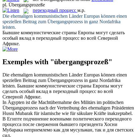
pl.
Übergangsprozeße
переходный процесс
м.р.
Die ehemaligen kommunistischen Länder Europas können einen
speziellen Beitrag zum
Übergangsprozess
in ganz Nordafrika
leisten.
Бывшие коммунистические страны Европы могут сделать
особый вклад в
переходный процесс
во всей Северной
Африке.
Exemples with "übergangsprozeß"
Die ehemaligen kommunistischen Länder Europas können einen
speziellen Beitrag zum
Übergangsprozess
in ganz Nordafrika
leisten.
Бывшие коммунистические страны Европы могут
сделать особый вклад в
переходный процесс
во всей
Северной Африке.
In Ägypten ist die Machtübernahme des Militärs im politischen
Übergangsprozess
nach der Vertreibung des ehemaligen Präsidenten
Husni Mubarak für islamische wie für säkulare Kräfte inakzeptabel.
В Египте подчинение военными политического
переходного
процесса
после свержения бывшего президента Хосни
Мубарака неприемлемо как для мусульман, так и для светских
сил.