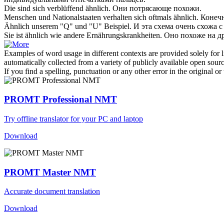
Die sind sich verblüffend
ähnlich
.
Они потрясающе
похожи
.
Menschen und Nationalstaaten verhalten sich oftmals
ähnlich
.
Конечн
Ähnlich
unserem "Q" und "U" Beispiel.
И эта схема очень
схожа
с
Sie ist
ähnlich
wie andere Ernährungskrankheiten.
Оно
похоже
на др
Examples of word usage in different contexts are provided solely for l
automatically collected from a variety of publicly available open sour
If you find a spelling, punctuation or any other error in the original o
PROMT Professional NMT
Try offline translator for your PC and laptop
Download
PROMT Master NMT
Accurate document translation
Download