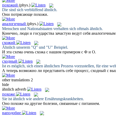
похожий
(phys.)
Die sind sich verblüffend
ähnlich
.
Они потрясающе
похожи
.
аналогичный
(phys.)
Menschen und Nationalstaaten verhalten sich oftmals
ähnlich
.
Конечно, люди и государства зачастую ведут себя
аналогичным
схожий
Ähnlich
unserem "Q" und "U" Beispiel.
И эта схема очень
схожа
с нашим примером с Ф и О.
сходный
Ist es möglich, sich einen
ähnlichen
Prozess vorzustellen, für eine we
А теперь возможно ли представить себе процесс,
сходный
с выш
other translations
2
hide
ähnlich
adverb
похоже
Sie ist
ähnlich
wie andere Ernährungskrankheiten.
Оно
похоже
на другие болезни, связанные с питанием.
наподобие