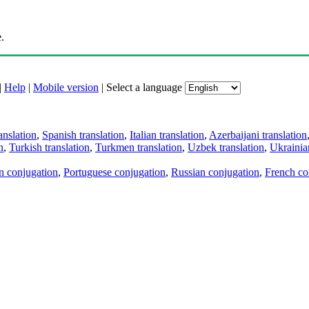
.
|
Help
|
Mobile version
|
Select a language
anslation
,
Spanish translation
,
Italian translation
,
Azerbaijani translation
n
,
Turkish translation
,
Turkmen translation
,
Uzbek translation
,
Ukrainian
an conjugation
,
Portuguese conjugation
,
Russian conjugation
,
French co