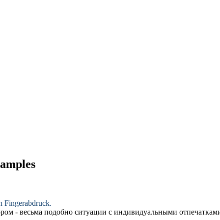
xamples
n Fingerabdruck.
ором - весьма
подобно
ситуации с индивидуальными отпечатками