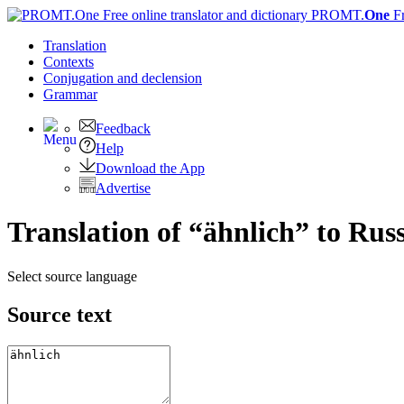
PROMT.
One
F
Translation
Contexts
Conjugation
and declension
Grammar
Feedback
Help
Download the App
Advertise
Translation of “ähnlich” to Rus
Select source language
Source text