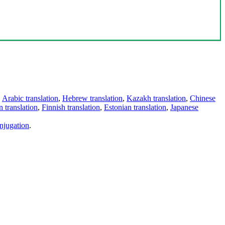
,
Arabic translation
,
Hebrew translation
,
Kazakh translation
,
Chinese
 translation
,
Finnish translation
,
Estonian translation
,
Japanese
njugation
.