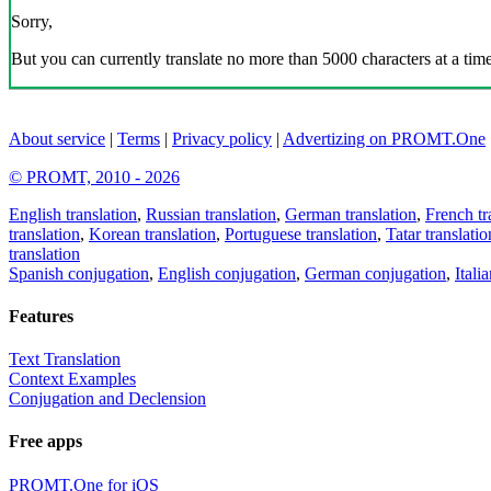
Sorry,
But you can currently translate no more than 5000 characters at a time
About service
|
Terms
|
Privacy policy
|
Advertizing on PROMT.One
© PROMT, 2010 - 2026
English translation
,
Russian translation
,
German translation
,
French tr
translation
,
Korean translation
,
Portuguese translation
,
Tatar translatio
translation
Spanish conjugation
,
English conjugation
,
German conjugation
,
Itali
Features
Text Translation
Context Examples
Conjugation and Declension
Free apps
PROMT.One for iOS