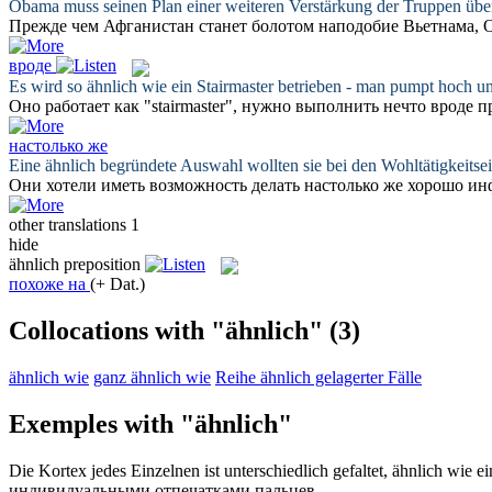
Obama muss seinen Plan einer weiteren Verstärkung der Truppen übe
Прежде чем Афганистан станет болотом
наподобие
Вьетнама, О
вроде
Es wird so
ähnlich
wie ein Stairmaster betrieben - man pumpt hoch un
Оно работает как "stairmaster", нужно выполнить нечто
вроде
пр
настолько же
Eine
ähnlich
begründete Auswahl wollten sie bei den Wohltätigkeitsein
Они хотели иметь возможность делать
настолько же
хорошо инф
other translations
1
hide
ähnlich
preposition
похоже на
(+ Dat.)
Collocations with "ähnlich"
(3)
ähnlich wie
ganz ähnlich wie
Reihe ähnlich gelagerter Fälle
Exemples with "ähnlich"
Die Kortex jedes Einzelnen ist unterschiedlich gefaltet,
ähnlich
wie ei
индивидуальными отпечатками пальцев.