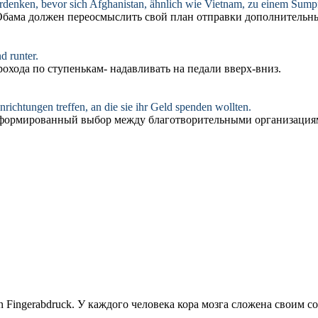
rdenken, bevor sich Afghanistan,
ähnlich
wie Vietnam, zu einem Sumpf
бама должен переосмыслить свой план отправки дополнительны
d runter.
охода по ступенькам- надавливать на педали вверх-вниз.
richtungen treffen, an die sie ihr Geld spenden wollten.
ормированный выбор между благотворительными организациями
n Fingerabdruck.
У каждого человека кора мозга сложена своим с