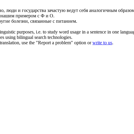
о, люди и государства зачастую ведут себя
аналогичным
образом
 нашим примером с Ф и О.
угие болезни, связанные с питанием.
inguistic purposes, i.e. to study word usage in a sentence in one langua
ces using bilingual search technologies.
r translation, use the "Report a problem" option or
write to us
.