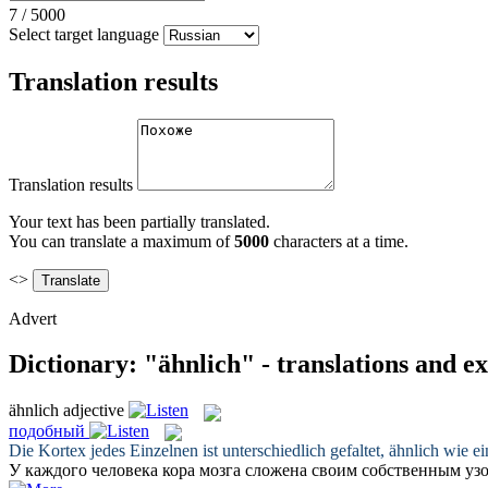
7
/
5000
Select target language
Translation results
Translation results
Your text has been partially translated.
You can translate a maximum of
5000
characters at a time.
<>
Advert
Dictionary: "ähnlich" - translations and e
ähnlich
adjective
подобный
Die Kortex jedes Einzelnen ist unterschiedlich gefaltet,
ähnlich
wie ei
У каждого человека кора мозга сложена своим собственным уз