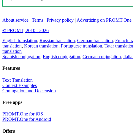
About service
|
Terms
|
Privacy policy
|
Advertizing on PROMT.One
© PROMT, 2010 - 2026
English translation
,
Russian translation
,
German translation
,
French tr
translation
,
Korean translation
,
Portuguese translation
,
Tatar translatio
translation
Spanish conjugation
,
English conjugation
,
German conjugation
,
Itali
Features
Text Translation
Context Examples
Conjugation and Declension
Free apps
PROMT.One for iOS
PROMT.One for Android
Offers