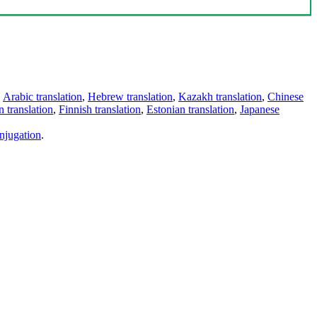
,
Arabic translation
,
Hebrew translation
,
Kazakh translation
,
Chinese
 translation
,
Finnish translation
,
Estonian translation
,
Japanese
njugation
.