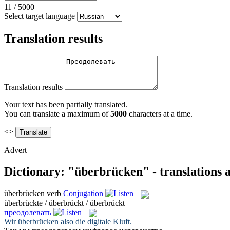
11
/
5000
Select target language
Translation results
Translation results
Your text has been partially translated.
You can translate a maximum of
5000
characters at a time.
<>
Advert
Dictionary: "überbrücken" - translations
überbrücken
verb
Conjugation
überbrückte / überbrückt / überbrückt
преодолевать
Wir
überbrücken
also die digitale Kluft.