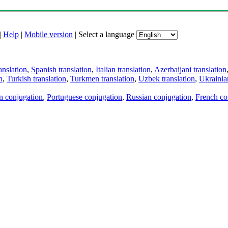
|
Help
|
Mobile version
|
Select a language
anslation
,
Spanish translation
,
Italian translation
,
Azerbaijani translation
n
,
Turkish translation
,
Turkmen translation
,
Uzbek translation
,
Ukrainian
an conjugation
,
Portuguese conjugation
,
Russian conjugation
,
French co