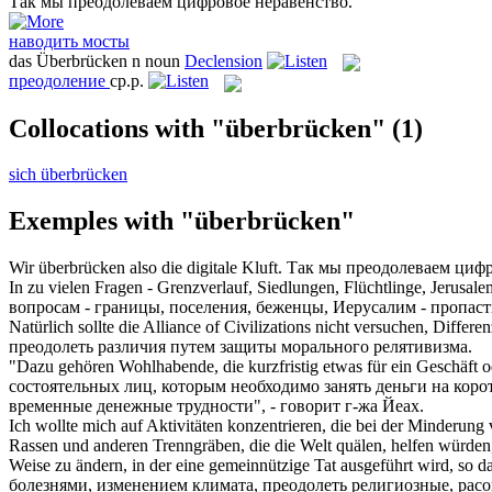
Так мы
преодолеваем
цифровое неравенство.
наводить мосты
das
Überbrücken
n
noun
Declension
преодоление
ср.р.
Collocations with "überbrücken"
(1)
sich überbrücken
Exemples with "überbrücken"
Wir
überbrücken
also die digitale Kluft.
Так мы
преодолеваем
цифр
In zu vielen Fragen - Grenzverlauf, Siedlungen, Flüchtlinge, Jerusale
вопросам - границы, поселения, беженцы, Иерусалим - пропас
Natürlich sollte die Alliance of Civilizations nicht versuchen, Diffe
преодолеть
различия путем защиты морального релятивизма.
"Dazu gehören Wohlhabende, die kurzfristig etwas für ein Geschäft o
состоятельных лиц, которым необходимо занять деньги на кор
временные денежные трудности", - говорит г-жа Йеах.
Ich wollte mich auf Aktivitäten konzentrieren, die bei der Minde
Rassen und anderen Trenngräben, die die Welt quälen, helfen würden,
Weise zu ändern, in der eine gemeinnützige Tat ausgeführt wird, so das
болезнями, изменением климата,
преодолеть
религиозные, расо