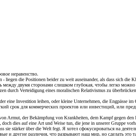
овое неравенство.
m - liegen die Positionen beider zu weit auseinander, als dass sich die
ть между двумя сторонами слишком глубокая, чтобы легко можн
renzen durch Verteidigung eines moralischen Relativismus zu
überbrücke
der eine Investition leihen, oder kleine Unternehmen, die Engpässe i
откий срок для коммерческих проектов или инвестиций, или пре
rung von Armut, der Bekämpfung von Krankheiten, dem Kampf gegen de
 doch dies auf eine Art und Weise tun, die jene in unserer Gruppe vo
s sie stärker über die Welt fegt.
Я хотел сфокусироваться на деятел
вые и другие различия, что разрывают наш мир, но сделать это 