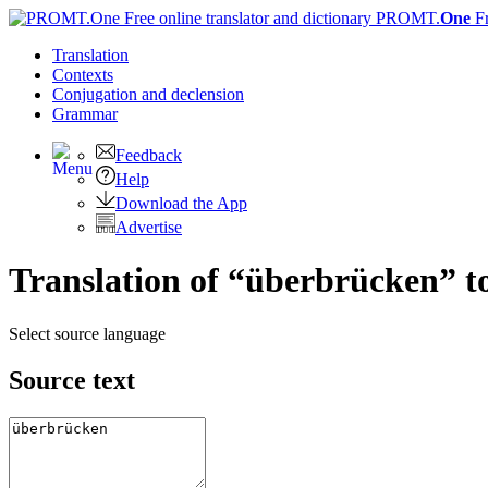
PROMT.
One
F
Translation
Contexts
Conjugation
and declension
Grammar
Feedback
Help
Download the App
Advertise
Translation of “überbrücken” t
Select source language
Source text