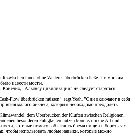
 Kluft zwischen ihnen ohne Weiteres
überbrücken
ließe.
По многим
о было
навести мосты
.
n
.
Конечно, "Альянсу цивилизаций" не следует стараться
m Cash-Flow
überbrücken
müssen", sagt Yeah.
"Они включают в себя
дприятия малого бизнеса, которым необходимо
преодолеть
n Klimawandel, dem
Überbrücken
der Kluften zwischen Religionen,
rhandenen besonderen Fähigkeiten nutzen könnte, um die Art und
ьности, которые помогут облегчить бремя нищеты, бороться с
так, чтобы использовать любые навыки, которые можно