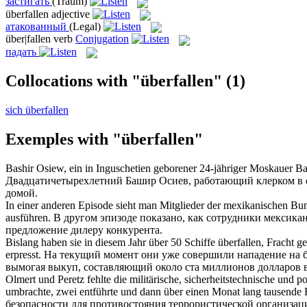
застигать
(Traum)
überfallen
adjective
атакованный
(Legal)
über|fallen
verb
Conjugation
падать
Collocations with "überfallen"
(1)
sich überfallen
Exemples with "überfallen"
Bashir Osiew, ein in Inguschetien geborener 24-jähriger Moskauer B
Двадцатичетырехлетний Башир Осиев, работающий клерком в 
домой.
In einer anderen Episode sieht man Mitglieder der mexikanischen Bu
ausführen.
В другом эпизоде показано, как сотрудники мексик
предложение дилеру конкурента.
Bislang haben sie in diesem Jahr über 50 Schiffe
überfallen
, Fracht g
erpresst.
На текущий момент они уже совершили
нападение
на б
вымогая выкуп, составляющий около ста миллионов долларов в
Olmert und Peretz fehlte die militärische, sicherheitstechnische und p
umbrachte, zwei entführte und dann über einen Monat lang tausende Ra
безопасности для противостояния террористической организац