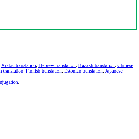
,
Arabic translation
,
Hebrew translation
,
Kazakh translation
,
Chinese
 translation
,
Finnish translation
,
Estonian translation
,
Japanese
njugation
.