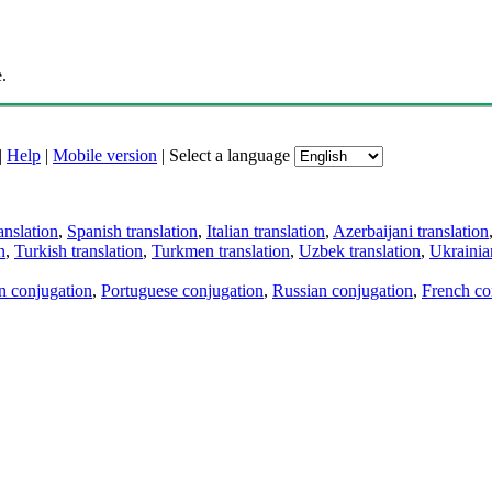
.
|
Help
|
Mobile version
|
Select a language
anslation
,
Spanish translation
,
Italian translation
,
Azerbaijani translation
n
,
Turkish translation
,
Turkmen translation
,
Uzbek translation
,
Ukrainian
an conjugation
,
Portuguese conjugation
,
Russian conjugation
,
French co