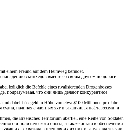
ch mit einem Freund auf dem Heimweg befindet.
ся
нападению
скинхедов вместе со своим другом по дороге
abei lediglich die Befehle eines rivalisierenden Drogenbosses
нде, подразумевая, что они лишь делают конкурентное
n - und dabei Lösegeld in Höhe von etwa $100 Millionen pro Jahr
я судна, начиная с частных яхт и заканчивая нефтевозами, и
ehmen, die israelisches Territorium
überfiel
, eine Reihe von Soldaten
енного и политического опыта, а также опыта в обеспечении
лужащих, захватила в плен двоих из них и запускала тысячи