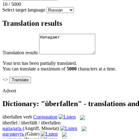
10
/
5000
Select target language
Translation results
Translation results
Your text has been partially translated.
You can translate a maximum of
5000
characters at a time.
<>
Advert
Dictionary: "überfallen" - translations an
überfallen
verb
Conjugation
überfiel / überfällt / überfallen
нападать
(Angriff, Missetat)
нагрянуть
(Gäste)