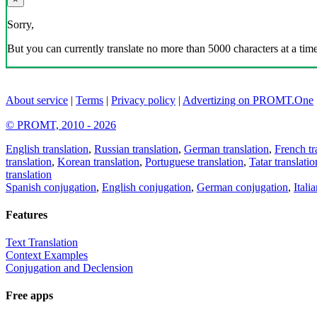
Sorry,
But you can currently translate no more than 5000 characters at a time
About service
|
Terms
|
Privacy policy
|
Advertizing on PROMT.One
© PROMT, 2010 - 2026
English translation
,
Russian translation
,
German translation
,
French tr
translation
,
Korean translation
,
Portuguese translation
,
Tatar translatio
translation
Spanish conjugation
,
English conjugation
,
German conjugation
,
Itali
Features
Text Translation
Context Examples
Conjugation and Declension
Free apps