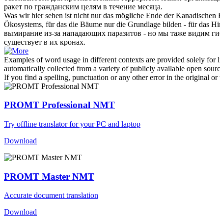
ракет по гражданским целям в течение месяца.
Was wir hier sehen ist nicht nur das mögliche Ende der Kanadischen
Ökosystems, für das die Bäume nur die Grundlage bilden - für das Him
вымирание из-за
нападающих
паразитов - но мы таже видим ги
существует в их кронах.
Examples of word usage in different contexts are provided solely for l
automatically collected from a variety of publicly available open sour
If you find a spelling, punctuation or any other error in the original o
PROMT Professional NMT
Try offline translator for your PC and laptop
Download
PROMT Master NMT
Accurate document translation
Download