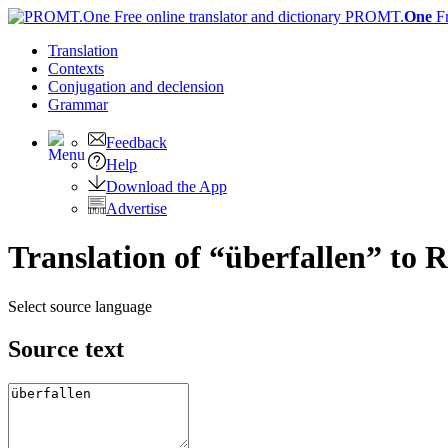
PROMT.
One
F
Translation
Contexts
Conjugation
and declension
Grammar
Feedback
Help
Download the App
Advertise
Translation of “überfallen” to 
Select source language
Source text