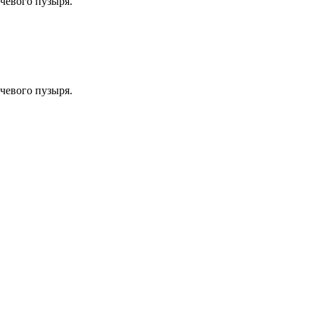
евого пузыря.
евого пузыря.