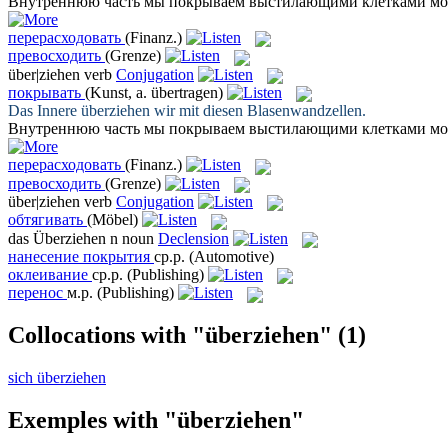
Внутреннюю часть мы
покрываем
выстилающими клетками моч
перерасходовать
(Finanz.)
превосходить
(Grenze)
über|ziehen
verb
Conjugation
покрывать
(Kunst, a. übertragen)
Das Innere
überziehen
wir mit diesen Blasenwandzellen.
Внутреннюю часть мы
покрываем
выстилающими клетками моч
перерасходовать
(Finanz.)
превосходить
(Grenze)
über|ziehen
verb
Conjugation
обтягивать
(Möbel)
das
Überziehen
n
noun
Declension
нанесение покрытия
ср.р.
(Automotive)
оклеивание
ср.р.
(Publishing)
перенос
м.р.
(Publishing)
Collocations with "überziehen"
(1)
sich überziehen
Exemples with "überziehen"