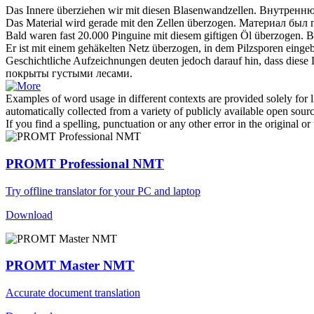
Das Innere
überziehen
wir mit diesen Blasenwandzellen.
Внутренню
Das Material wird gerade mit den Zellen
überzogen
.
Материал был
Bald waren fast 20.000 Pinguine mit diesem giftigen Öl
überzogen
.
В
Er ist mit einem gehäkelten Netz
überzogen
, in dem Pilzsporen eingeb
Geschichtliche Aufzeichnungen deuten jedoch darauf hin, dass diese
покрыты
густыми лесами.
Examples of word usage in different contexts are provided solely for l
automatically collected from a variety of publicly available open sour
If you find a spelling, punctuation or any other error in the original o
PROMT Professional NMT
Try offline translator for your PC and laptop
Download
PROMT Master NMT
Accurate document translation