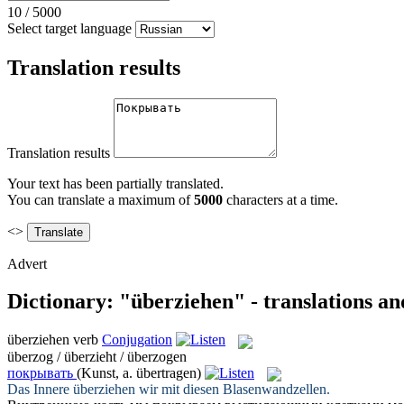
10
/
5000
Select target language
Translation results
Translation results
Your text has been partially translated.
You can translate a maximum of
5000
characters at a time.
<>
Advert
Dictionary: "überziehen" - translations a
überziehen
verb
Conjugation
überzog / überzieht / überzogen
покрывать
(Kunst, a. übertragen)
Das Innere
überziehen
wir mit diesen Blasenwandzellen.