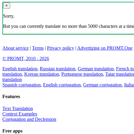
×
Sorry,
But you can currently translate no more than 5000 characters at a time
About service
|
Terms
|
Privacy policy
|
Advertizing on PROMT.One
© PROMT, 2010 - 2026
English translation
,
Russian translation
,
German translation
,
French tr
translation
,
Korean translation
,
Portuguese translation
,
Tatar translatio
translation
Spanish conjugation
,
English conjugation
,
German conjugation
,
Itali
Features
Text Translation
Context Examples
Conjugation and Declension
Free apps