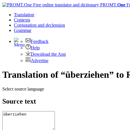
PROMT.
One
F
Translation
Contexts
Conjugation
and declension
Grammar
Feedback
Help
Download the App
Advertise
Translation of “überziehen” to 
Select source language
Source text