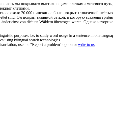
ю часть мы
покрываем
выстилающими клетками мочевого пузы
покрыт
клетками.
скоре около 20 000 пингвинов были
покрыты
токсичной нефтью
ettet sind.
Он
покрыт
вязанной сеткой, в которую всажены грибн
 Länder einst von dichten Wäldern
überzogen
waren.
Однако историчес
inguistic purposes, i.e. to study word usage in a sentence in one langua
ces using bilingual search technologies.
r translation, use the "Report a problem" option or
write to us
.