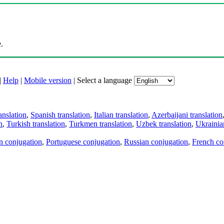
.
|
Help
|
Mobile version
|
Select a language
anslation
,
Spanish translation
,
Italian translation
,
Azerbaijani translation
n
,
Turkish translation
,
Turkmen translation
,
Uzbek translation
,
Ukrainian
an conjugation
,
Portuguese conjugation
,
Russian conjugation
,
French co