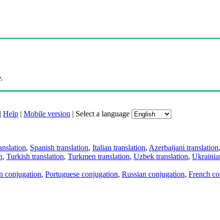
.
|
Help
|
Mobile version
|
Select a language
anslation
,
Spanish translation
,
Italian translation
,
Azerbaijani translation
n
,
Turkish translation
,
Turkmen translation
,
Uzbek translation
,
Ukrainian
an conjugation
,
Portuguese conjugation
,
Russian conjugation
,
French co