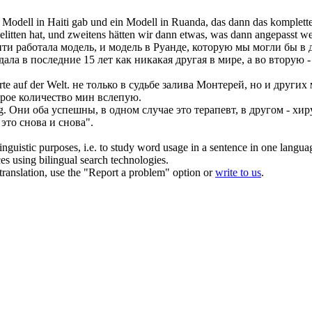
 Modell in Haiti gab und ein Modell in Ruanda, das dann das komplett
gelitten hat, und zweitens hätten wir dann etwas, was dann angepasst w
ити работала модель, и модель в Руанде, которую мы могли бы в 
дала в последние 15 лет как никакая другая в мире, а во вторую
te auf der Welt.
не только в судьбе залива Монтерей, но и
других
рое количество мин вслепую.
g.
Они оба успешны, в одном случае это терапевт, в
другом
- хир
это снова и снова".
inguistic purposes, i.e. to study word usage in a sentence in one langua
ces using bilingual search technologies.
r translation, use the "Report a problem" option or
write to us
.