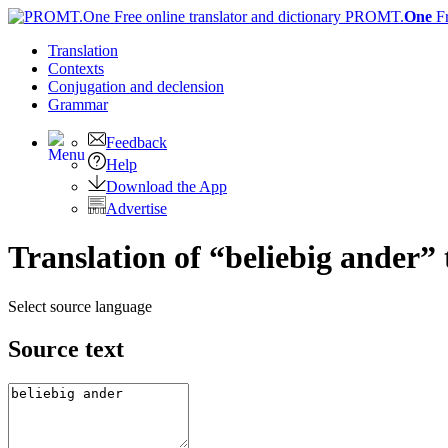
PROMT.
One
F
Translation
Contexts
Conjugation
and declension
Grammar
Feedback
Help
Download the App
Advertise
Translation of “beliebig ander”
Select source language
Source text