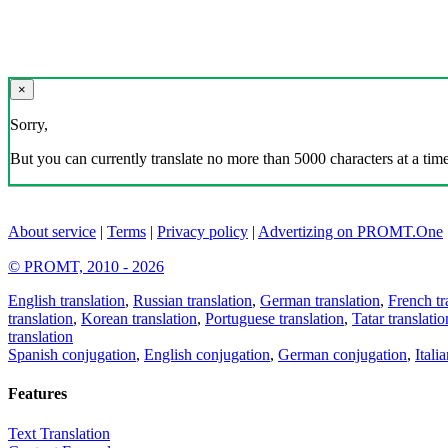
×
Sorry,
But you can currently translate no more than 5000 characters at a time
About service
|
Terms
|
Privacy policy
|
Advertizing on PROMT.One
© PROMT, 2010 - 2026
English translation
,
Russian translation
,
German translation
,
French tr
translation
,
Korean translation
,
Portuguese translation
,
Tatar translatio
translation
Spanish conjugation
,
English conjugation
,
German conjugation
,
Itali
Features
Text Translation