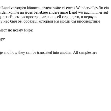
e Land versorgen könnten, erstens wäre es etwas Wundervolles für ein
erden könnte an jedes
beliebige andere
arme Land wo auch immer auf
дальнейшем распространить по всей стране, то, в первую
 - у нас был бы образец, который мы могли бы впоследствие
мест по всему миру.
ург.
ge and how they can be translated into another. All samples are