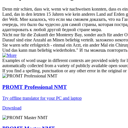
Denn mir schien, dass wir, wenn wir nachweisen konnten, dass es ein
Land, das in den letzten 15 Jahren wie kein anderes Land auf Erden 
der Welt.
Мне казалось, что если мы сможем доказать, что на Га
очередь, это было бы чудесно для самой страны, которая постра
адаптировать к
любой другой
бедной стране мира.
Nicht nur für die Zukunft der Monterey Bay, sonder auch für
ander
Or
Darauf sind eine Anzahl an Minen
beliebig
verteilt.
заложено некото
Sie waren sehr erfolgreich - einmal ein Arzt, ein
ander
Mal ein Chirur
Und das kann man
beliebig
wiederholen."
И ты можешь повторить 
Examples of word usage in different contexts are provided solely for l
automatically collected from a variety of publicly available open sour
If you find a spelling, punctuation or any other error in the original o
PROMT Professional NMT
Try offline translator for your PC and laptop
Download