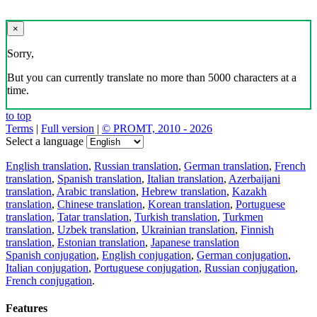
×
Sorry,
But you can currently translate no more than 5000 characters at a
time.
to top
Terms
|
Full version
|
© PROMT, 2010 - 2026
Select a language
English translation
,
Russian translation
,
German translation
,
French
translation
,
Spanish translation
,
Italian translation
,
Azerbaijani
translation
,
Arabic translation
,
Hebrew translation
,
Kazakh
translation
,
Chinese translation
,
Korean translation
,
Portuguese
translation
,
Tatar translation
,
Turkish translation
,
Turkmen
translation
,
Uzbek translation
,
Ukrainian translation
,
Finnish
translation
,
Estonian translation
,
Japanese translation
Spanish conjugation
,
English conjugation
,
German conjugation
,
Italian conjugation
,
Portuguese conjugation
,
Russian conjugation
,
French conjugation
.
Features