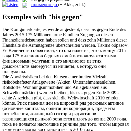
примерно до
(+ Akk., zeitl.)
Exemples with "bis gegen"
Die Königin erklärte, es werde angestrebt, dass
bis gegen
Ende des
Jahres 2015 175 Millionen arme Familien Zugang zu diesen
Finanzdienstleistungen haben sollen und dass zehn Millionen dieser
Haushalte die Armutsgrenze überschreiten werden.
Таким образом,
Ее Величество объяснила, что она надеется, что к концу 2015
года 175 миллионов бедных семей воспользуются этими
финансовыми услугами и сто миллионов из этих
домохозяйств выберутся из нищеты, в которую они
погружены.
Die Abwärtsrisiken bei den Kursen einer breiten Vielzahl
risikobehafteter Anlagewerte (Aktien, Unternehmensanleihen,
Rohstoffe, Wohnungsimmobilien und Anlageklassen aus
Schwellenmärkten) werden bleiben,
bis
es -
gegen
Ende 2009 -
echte Anzeichen gibt, dass sich die Weltwirtschaft 2010 erholen
könnte.
Риск падения цен на широкий ряд рисковых активов
(основные капиталы, облигации корпораций, предметы
потребления, жилищный сектор и ряд активов
развивающихся рынков) останется
вплоть до
конца 2009 года,
пока не появятся настоящие причины для того, чтобы мировая
экономика могла восстановиться в 2010 году.