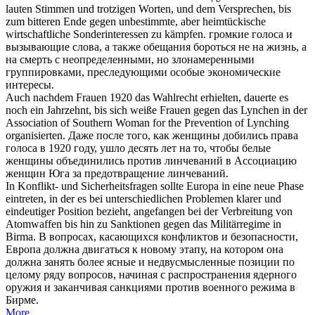
lauten Stimmen und trotzigen Worten, und dem Versprechen,
bis
zum bitteren Ende
gegen
unbestimmte, aber heimtückische
wirtschaftliche Sonderinteressen zu kämpfen.
громкие голоса и
вызывающие слова, а также обещания бороться не на жизнь, а
на смерть с неопределенными, но злонамеренными
группировками, преследующими особые экономические
интересы.
Auch nachdem Frauen 1920 das Wahlrecht erhielten, dauerte es
noch ein Jahrzehnt,
bis
sich weiße Frauen
gegen
das Lynchen in der
Association of Southern Woman for the Prevention of Lynching
organisierten.
Даже после того, как женщины добились права
голоса в 1920 году, ушло десять лет на то, чтобы белые
женщины объединились
против
линчеваний в Ассоциацию
женщин Юга за предотвращение линчеваний.
In Konflikt- und Sicherheitsfragen sollte Europa in eine neue Phase
eintreten, in der es bei unterschiedlichen Problemen klarer und
eindeutiger Position bezieht, angefangen bei der Verbreitung von
Atomwaffen
bis
hin zu Sanktionen
gegen
das Militärregime in
Birma.
В вопросах, касающихся конфликтов и безопасности,
Европа должна двигаться к новому этапу, на котором она
должна занять более ясные и недвусмысленные позиции по
целому ряду вопросов, начиная с распространения ядерного
оружия и заканчивая санкциями
против
военного режима в
Бирме.
More