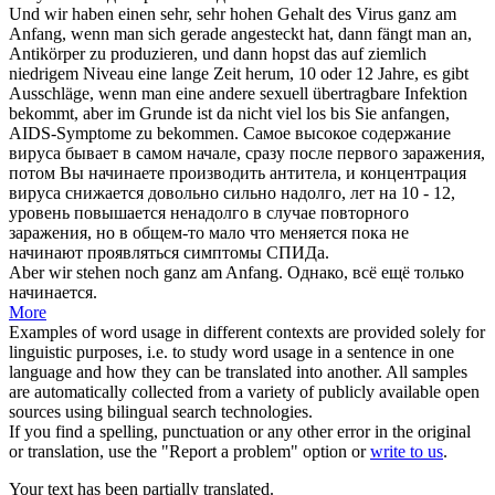
Und wir haben einen sehr, sehr hohen Gehalt des Virus
ganz am
Anfang
, wenn man sich gerade angesteckt hat, dann fängt man an,
Antikörper zu produzieren, und dann hopst das auf ziemlich
niedrigem Niveau eine lange Zeit herum, 10 oder 12 Jahre, es gibt
Ausschläge, wenn man eine andere sexuell übertragbare Infektion
bekommt, aber im Grunde ist da nicht viel los bis Sie anfangen,
AIDS-Symptome zu bekommen.
Самое высокое содержание
вируса бывает
в самом начале
, сразу после первого заражения,
потом Вы начинаете производить антитела, и концентрация
вируса снижается довольно сильно надолго, лет на 10 - 12,
уровень повышается ненадолго в случае повторного
заражения, но в общем-то мало что меняется пока не
начинают проявляться симптомы СПИДа.
Aber wir stehen noch
ganz am Anfang
.
Однако, всё ещё только
начинается.
More
Examples of word usage in different contexts are provided solely for
linguistic purposes, i.e. to study word usage in a sentence in one
language and how they can be translated into another. All samples
are automatically collected from a variety of publicly available open
sources using bilingual search technologies.
If you find a spelling, punctuation or any other error in the original
or translation, use the "Report a problem" option or
write to us
.
Your text has been partially translated.