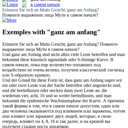
в самом начале
Erinnern Sie sich an Mutis Gesicht,
ganz am Anfang
?
Помните выражение лица Мути
в самом начале
?
Exemples with "ganz am anfang"
Erinnern Sie sich an Mutis Gesicht,
ganz am Anfang
?
Помните
выражение лица Мути
в самом начале
?
Und
ganz am Anfang
sind nicht allzu viele Leute betroffen und man
bekommt diese klassisch sigmoidale oder S-förmige Kurve.
В
самом начале
, пока еще количество попавших под
воздействие не очень велико, получим классический сигмоид
или S-образную кривую.
Und der Grund für diese Form ist, dass
ganz am Anfang
sagen wir
ein oder zwei Leute von der Sache betroffen oder angesteckt sind,
und die beeinflussen oder stecken dann zwei Leute an, die
wiederum vier, acht, 16 und so weiter beeinflussen, und man
bekommt die epidemische Wachstumsphase der Kurve.
А причина
такой формы в том, что
в самом начале
допустим, один или
два человека оказываются под влиянием или заражены, потом
они влияют или заражают двух людей, которые, в свою
очередь, влияют на 4, 8, 16 и так далее, и на кривой вы
получите стадию роста эпидемии.