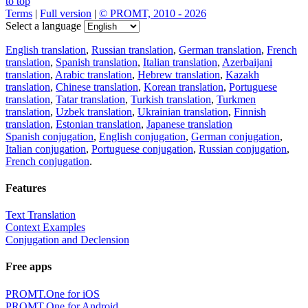
to top
Terms
|
Full version
|
© PROMT, 2010 - 2026
Select a language
English translation
,
Russian translation
,
German translation
,
French
translation
,
Spanish translation
,
Italian translation
,
Azerbaijani
translation
,
Arabic translation
,
Hebrew translation
,
Kazakh
translation
,
Chinese translation
,
Korean translation
,
Portuguese
translation
,
Tatar translation
,
Turkish translation
,
Turkmen
translation
,
Uzbek translation
,
Ukrainian translation
,
Finnish
translation
,
Estonian translation
,
Japanese translation
Spanish conjugation
,
English conjugation
,
German conjugation
,
Italian conjugation
,
Portuguese conjugation
,
Russian conjugation
,
French conjugation
.
Features
Text Translation
Context Examples
Conjugation and Declension
Free apps
PROMT.One for iOS
PROMT.One for Android