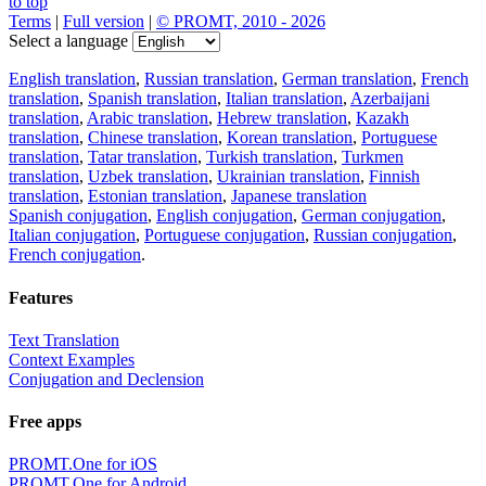
to top
Terms
|
Full version
|
© PROMT, 2010 - 2026
Select a language
English translation
,
Russian translation
,
German translation
,
French
translation
,
Spanish translation
,
Italian translation
,
Azerbaijani
translation
,
Arabic translation
,
Hebrew translation
,
Kazakh
translation
,
Chinese translation
,
Korean translation
,
Portuguese
translation
,
Tatar translation
,
Turkish translation
,
Turkmen
translation
,
Uzbek translation
,
Ukrainian translation
,
Finnish
translation
,
Estonian translation
,
Japanese translation
Spanish conjugation
,
English conjugation
,
German conjugation
,
Italian conjugation
,
Portuguese conjugation
,
Russian conjugation
,
French conjugation
.
Features
Text Translation
Context Examples
Conjugation and Declension
Free apps
PROMT.One for iOS
PROMT.One for Android