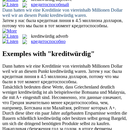
кредитоспособный
Dann hatten wir eine Kreditlinie von viereinhalb Millionen Dollar
weil wir an diesem Punkt
kreditwürdig
waren.
Затем у нас была кредитная линия в 4.5 миллиона долларов,
потому что мы были в тот момент
кредитоспособны
.
kreditwürdig
adverb
кредитоспособно
Exemples with "kreditwürdig"
Dann hatten wir eine Kreditlinie von viereinhalb Millionen Dollar
weil wir an diesem Punkt
kreditwürdig
waren.
Затем у нас была
кредитная линия в 4.5 миллиона долларов, потому что мы
были в тот момент
кредитоспособны
.
Tatsächlich bedeuten diese Werte, dass Griechenland deutlich
weniger
kreditwürdig
ist als beispielsweise Botsuana und Malaysia,
die mit A+ eingestuft sind.
Несомненно, эти данные означают,
что Греция значительно менее
кредитоспособна
, чем,
например, Ботсвана или Малайзия, рейтинг которых A+.
Durch diese über ein paar Jahre aufgebauten Ersparnisse werden die
Bauern schließlich
kreditwürdig
oder besitzen selbst genug Bargeld,
um sich die dringend benötigten Produkte selbst zu kaufen.
Накапливая сбережения год за годом, в итоге фермеры