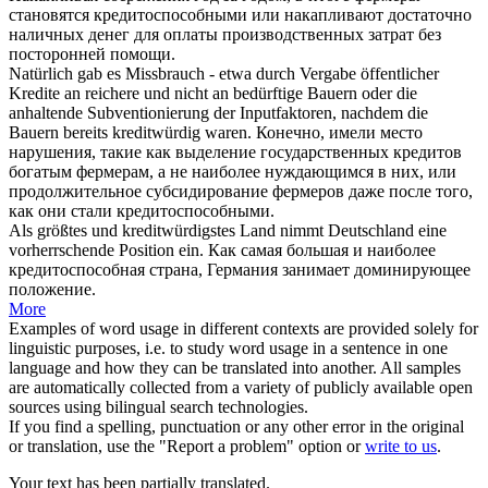
становятся
кредитоспособными
или накапливают достаточно
наличных денег для оплаты производственных затрат без
посторонней помощи.
Natürlich gab es Missbrauch - etwa durch Vergabe öffentlicher
Kredite an reichere und nicht an bedürftige Bauern oder die
anhaltende Subventionierung der Inputfaktoren, nachdem die
Bauern bereits
kreditwürdig
waren.
Конечно, имели место
нарушения, такие как выделение государственных кредитов
богатым фермерам, а не наиболее нуждающимся в них, или
продолжительное субсидирование фермеров даже после того,
как они стали
кредитоспособными
.
Als größtes und
kreditwürdigstes
Land nimmt Deutschland eine
vorherrschende Position ein.
Как самая большая и наиболее
кредитоспособная
страна, Германия занимает доминирующее
положение.
More
Examples of word usage in different contexts are provided solely for
linguistic purposes, i.e. to study word usage in a sentence in one
language and how they can be translated into another. All samples
are automatically collected from a variety of publicly available open
sources using bilingual search technologies.
If you find a spelling, punctuation or any other error in the original
or translation, use the "Report a problem" option or
write to us
.
Your text has been partially translated.