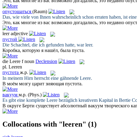
Это, как многие из вас возможно догадались, это недавно
опус
опустошаться
(Raum)
Das, wie viele von Ihnen wahrscheinlich schon erraten haben, ist ei
Это, как многие из вас возможно догадались, это недавно
опус
leer
adjective
пустой
Die Schachtel, die ich gefunden hatte, war
leer
.
Коробка, которую я нашёл, была
пуста
.
die
Leere
f
noun
Declension
pl.
Leeren
пустота
ж.р.
In meinem Hirn herrscht eine gähnende
Leere
.
В моём мозгу царит зияющая
пустота
.
вакуум
м.р.
(Phys.)
Es gibt eine komplette
Leere
bezüglich kreativem Kapital in Bertie C
В округе Берти существует абсолютный
вакуум
творческого ка
Collocations with "leeren"
(1)