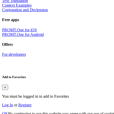
Text Translation
Context Examples
Conjugation and Declension
Free apps
PROMT.One for iOS
PROMT.One for Android
Offers
For developers
Add to Favorites
×
You must be logged in to add to Favorites
Log In
or
Register
OK
By continuing to use this website you agree with our use of cooki