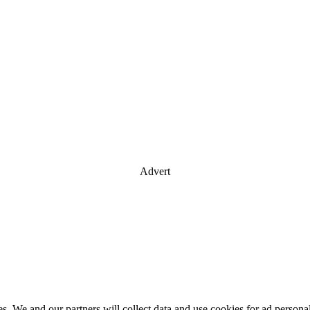
Advert
es. We and our partners will collect data and use cookies for ad perso