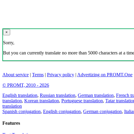
×
Sorry,
But you can currently translate no more than 5000 characters at a time
About service
|
Terms
|
Privacy policy
|
Advertizing on PROMT.One
© PROMT, 2010 - 2026
English translation
,
Russian translation
,
German translation
,
French tr
translation
,
Korean translation
,
Portuguese translation
,
Tatar translatio
translation
Spanish conjugation
,
English conjugation
,
German conjugation
,
Itali
Features