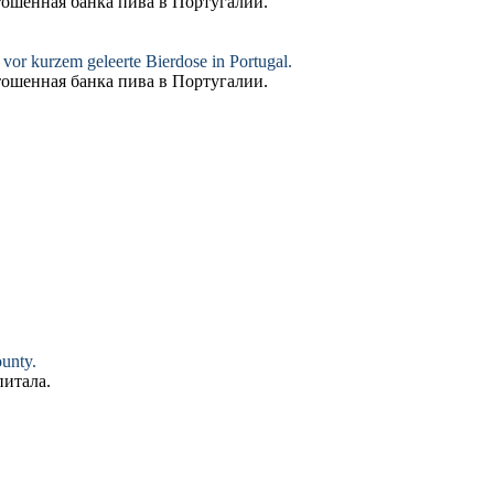
тошенная
банка пива в Португалии.
ne vor kurzem
geleerte
Bierdose in Portugal.
тошенная
банка пива в Португалии.
ounty.
питала.