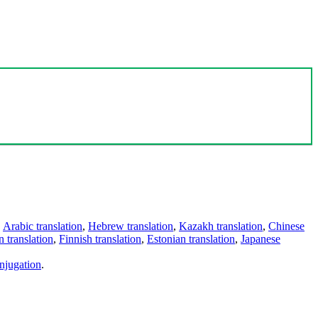
,
Arabic translation
,
Hebrew translation
,
Kazakh translation
,
Chinese
 translation
,
Finnish translation
,
Estonian translation
,
Japanese
njugation
.