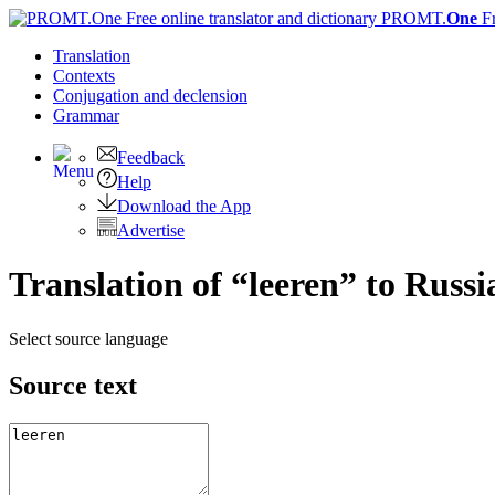
PROMT.
One
F
Translation
Contexts
Conjugation
and declension
Grammar
Feedback
Help
Download the App
Advertise
Translation of “leeren” to Russi
Select source language
Source text