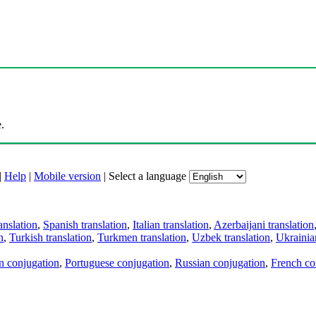
.
|
Help
|
Mobile version
|
Select a language
anslation
,
Spanish translation
,
Italian translation
,
Azerbaijani translation
n
,
Turkish translation
,
Turkmen translation
,
Uzbek translation
,
Ukrainian
an conjugation
,
Portuguese conjugation
,
Russian conjugation
,
French co