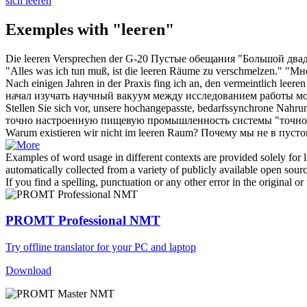
sich leeren
Exemples with "leeren"
Die
leeren
Versprechen der G-20
Пустые
обещания "Большой два
"Alles was ich tun muß, ist die
leeren
Räume zu verschmelzen."
"Мне
Nach einigen Jahren in der Praxis fing ich an, den vermeintlich
leeren
начал изучать научный
вакуум
между исследованием работы мо
Stellen Sie sich vor, unsere hochangepasste, bedarfssynchrone Nahru
точно настроенную пищевую промышленность системы "точно 
Warum existieren wir nicht im
leeren
Raum?
Почему мы не в
пусто
Examples of word usage in different contexts are provided solely for l
automatically collected from a variety of publicly available open sour
If you find a spelling, punctuation or any other error in the original o
PROMT Professional NMT
Try offline translator for your PC and laptop
Download