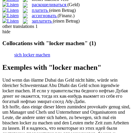
раскошеливаться
(Geld)
платить
(einen Betrag)
ассигновать
(Finanz.)
заплатить
(einen Betrag)
other translations
1
hide
Collocations with "locker machen"
(1)
sich locker machen
Exemples with "locker machen"
Und wenn das ölarme Dubai das Geld nicht hätte, würde sein
ölreicher Schwesterstaat Abu Dhabi das Geld schon irgendwie
locker machen
.
И если у правительства бедного нефтью Дубая
денег не окажется, тогда их как-нибудь выжмет из себя его
богатый нефтью эмират-сосед Абу-Даби.
Ich hoffe, dass einige dieser Ideen zumindest provokativ genug sind,
um Manager und Chefs und Unternehmer und Organisatoren und
Leute, die andere unter sich haben, zu bewegen, sich mal ein
bisschen
locker
zu
machen
und den Leuten mehr Zeit zum Arbeiten
zu lassen.
И я надеюсь, что некоторые из этих идей были