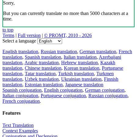
Sorry,
But you can currently translate no more than 5000 characters at a
time.
to top
Terms
|
Full version
|
© PROMT, 2010 - 2026
Select a language
English translation
,
Russian translation
,
German translation
,
French
translation
,
Spanish translation
,
Italian translation
,
Azerbaijani
translation
,
Arabic translation
,
Hebrew translation
,
Kazakh
translation
,
Chinese translation
,
Korean translation
,
Portuguese
translation
,
Tatar translation
,
Turkish translation
,
Turkmen
translation
,
Uzbek translation
,
Ukrainian translation
,
Finnish
translation
,
Estonian translation
,
Japanese translation
Spanish conjugation
,
English conjugation
,
German conjugation
,
Italian conjugation
,
Portuguese conjugation
,
Russian conjugation
,
French conjugation
.
Features
Text Translation
Context Examples
Conjugation and Declension