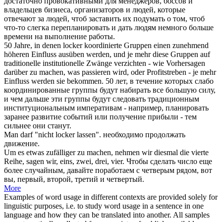
достаточно провокативными для менеджеров, боссов и
владельцев бизнеса, организаторов и людей, которые
отвечают за людей, чтоб
заставить
их подумать о том, чтоб
что-то слегка перепланировать и дать людям немного больше
времени на выполнение работы.
50 Jahre, in denen
locker
koordinierte Gruppen einen zunehmend
höheren Einfluss ausüben werden, und je mehr diese Gruppen auf
traditionelle institutionelle Zwänge verzichten - wie Vorhersagen
darüber zu
machen
, was passieren wird, oder Profitstreben - je mehr
Einfluss werden sie bekommen.
50 лет, в течение которых слабо
координированные группы будут набирать все большую силу,
и чем дальше эти группы будут следовать традиционным
институциональным императивам - например, планировать
заранее развитие событий или получение прибыли - тем
сильнее они
станут
.
Man darf "nicht
locker
lassen".
необходимо продолжать
движение.
Um es etwas zufälliger zu
machen
, nehmen wir diesmal die vierte
Reihe, sagen wir, eins, zwei, drei, vier.
Чтобы
сделать
число еще
более случайным, давайте поработаем с четверым рядом, вот
вы, первый, второй, третий и четвертый.
More
Examples of word usage in different contexts are provided solely for
linguistic purposes, i.e. to study word usage in a sentence in one
language and how they can be translated into another. All samples