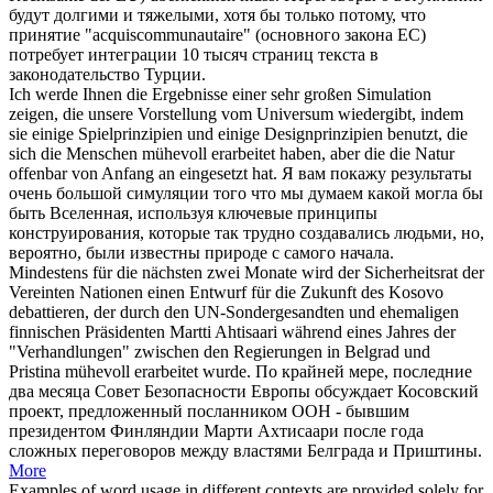
будут долгими и тяжелыми, хотя бы только потому, что
принятие "acquiscommunautaire" (основного закона ЕС)
потребует интеграции 10 тысяч страниц текста в
законодательство Турции.
Ich werde Ihnen die Ergebnisse einer sehr großen Simulation
zeigen, die unsere Vorstellung vom Universum wiedergibt, indem
sie einige Spielprinzipien und einige Designprinzipien benutzt, die
sich die Menschen
mühevoll
erarbeitet haben, aber die die Natur
offenbar von Anfang an eingesetzt hat.
Я вам покажу результаты
очень большой симуляции того что мы думаем какой могла бы
быть Вселенная, используя ключевые принципы
конструирования, которые так трудно создавались людьми, но,
вероятно, были известны природе с самого начала.
Mindestens für die nächsten zwei Monate wird der Sicherheitsrat der
Vereinten Nationen einen Entwurf für die Zukunft des Kosovo
debattieren, der durch den UN-Sondergesandten und ehemaligen
finnischen Präsidenten Martti Ahtisaari während eines Jahres der
"Verhandlungen" zwischen den Regierungen in Belgrad und
Pristina
mühevoll
erarbeitet wurde.
По крайней мере, последние
два месяца Совет Безопасности Европы обсуждает Косовский
проект, предложенный посланником ООН - бывшим
президентом Финляндии Марти Ахтисаари после года
сложных переговоров между властями Белграда и Приштины.
More
Examples of word usage in different contexts are provided solely for