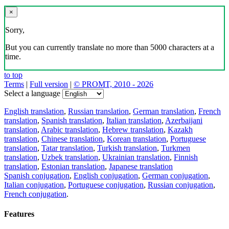
×
Sorry,
But you can currently translate no more than 5000 characters at a
time.
to top
Terms
|
Full version
|
© PROMT, 2010 - 2026
Select a language
English translation
,
Russian translation
,
German translation
,
French
translation
,
Spanish translation
,
Italian translation
,
Azerbaijani
translation
,
Arabic translation
,
Hebrew translation
,
Kazakh
translation
,
Chinese translation
,
Korean translation
,
Portuguese
translation
,
Tatar translation
,
Turkish translation
,
Turkmen
translation
,
Uzbek translation
,
Ukrainian translation
,
Finnish
translation
,
Estonian translation
,
Japanese translation
Spanish conjugation
,
English conjugation
,
German conjugation
,
Italian conjugation
,
Portuguese conjugation
,
Russian conjugation
,
French conjugation
.
Features