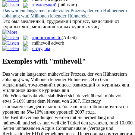
трудоемкий
(mühsam)
Das war ein langsamer,
mühevoller
Prozess, der von Hühnereiern
abhängig war, Millionen lebender Hühnereier.
Это был медленный,
трудоемкий
процесс, зависящий от
куриных яиц, миллионов живых куриных яиц.
кропотливый
(Arbeit)
mühevoll
adverb
с трудом
Exemples with "mühevoll"
Das war ein langsamer,
mühevoller
Prozess, der von Hühnereiern
abhängig war, Millionen lebender Hühnereier.
Это был
медленный,
трудоемкий
процесс, зависящий от куриных яиц,
миллионов живых куриных яиц.
Die Wirtschaftsaktivität stabilisiert sich derzeit überall
mühevoll
etwa 5-10% unter dem Niveau von 2007.
Повсюду
экономическая деятельность болезненно стабилизируется на
уровнях на 5%-10% ниже уровней 2007 года.
Die Beitrittsverhandlungen werden mit Sicherheit lang und
mühevoll
, und sei es nur, weil die Türkei den gesamten, rund 10.000
Seiten umfassenden Acquis Communautaire (Verträge und
Rechtsakte der EU) übernehmen muss.
Переговоры о вступлении