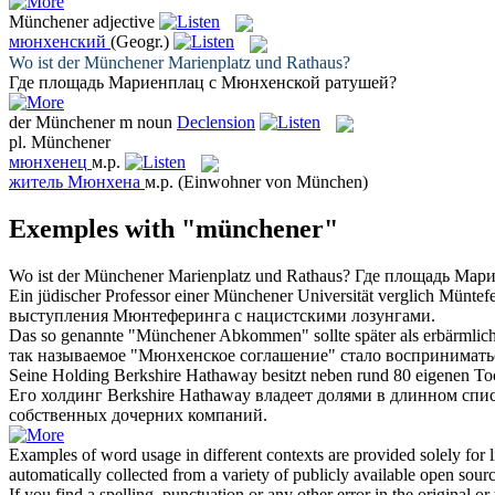
Münchener
adjective
мюнхенский
(Geogr.)
Wo ist der
Münchener
Marienplatz und Rathaus?
Где площадь Мариенплац с
Мюнхенской
ратушей?
der
Münchener
m
noun
Declension
pl.
Münchener
мюнхенец
м.р.
житель Мюнхена
м.р.
(Einwohner von München)
Exemples with "münchener"
Wo ist der
Münchener
Marienplatz und Rathaus?
Где площадь Мар
Ein jüdischer Professor einer
Münchener
Universität verglich Müntefe
выступления Мюнтеферинга с нацистскими лозунгами.
Das so genannte "
Münchener
Abkommen" sollte später als erbärmlic
так называемое "
Мюнхенское
соглашение" стало восприниматьс
Seine Holding Berkshire Hathaway besitzt neben rund 80 eigenen To
Его холдинг Berkshire Hathaway владеет долями в длинном спи
собственных дочерних компаний.
Examples of word usage in different contexts are provided solely for l
automatically collected from a variety of publicly available open sour
If you find a spelling, punctuation or any other error in the original o