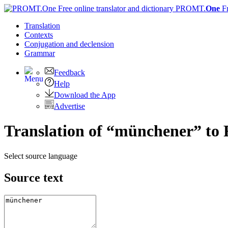
PROMT.
One
F
Translation
Contexts
Conjugation
and declension
Grammar
Feedback
Help
Download the App
Advertise
Translation of “münchener” to 
Select source language
Source text