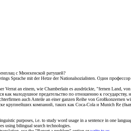
иенплац с
Мюнхенской
ратушей?
rings Sprache mit der Hetze der Nationalsozialisten.
Один профессор
her Verrat an einem, wie Chamberlain es ausdrückte, "fernen Land, v
я как малодушное предательство по отношению к государству, 
chterfirmen auch Anteile an einer ganzen Reihe von Großkonzernen w
ске крупнейших компаний, таких как Coca-Cola и Munich Re (бы
inguistic purposes, i.e. to study word usage in a sentence in one langua
ces using bilingual search technologies.
r translation, use the "Report a problem" option or
write to us
.