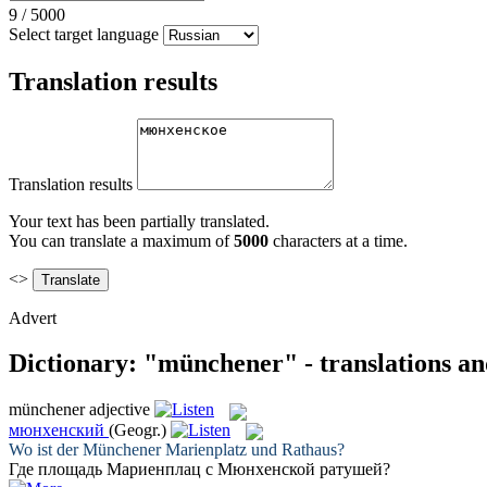
9
/
5000
Select target language
Translation results
Translation results
Your text has been partially translated.
You can translate a maximum of
5000
characters at a time.
<>
Advert
Dictionary: "münchener" - translations a
münchener
adjective
мюнхенский
(Geogr.)
Wo ist der
Münchener
Marienplatz und Rathaus?
Где площадь Мариенплац с
Мюнхенской
ратушей?