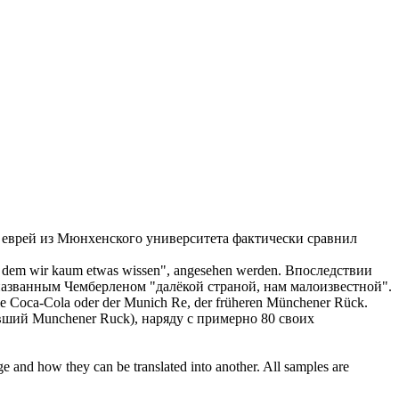
 еврей из
Мюнхенского
университета фактически сравнил
on dem wir kaum etwas wissen", angesehen werden.
Впоследствии
названным Чемберленом "далёкой страной, нам малоизвестной".
ie Coca-Cola oder der Munich Re, der früheren
Münchener
Rück.
вший Munchener Ruck), наряду с примерно 80 своих
ge and how they can be translated into another. All samples are