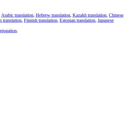
,
Arabic translation
,
Hebrew translation
,
Kazakh translation
,
Chinese
 translation
,
Finnish translation
,
Estonian translation
,
Japanese
njugation
.