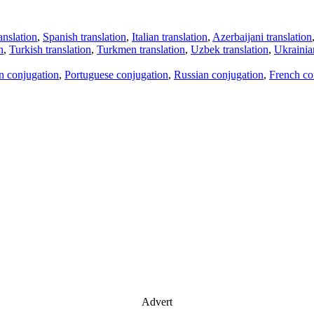
anslation
,
Spanish translation
,
Italian translation
,
Azerbaijani translation
n
,
Turkish translation
,
Turkmen translation
,
Uzbek translation
,
Ukrainian
an conjugation
,
Portuguese conjugation
,
Russian conjugation
,
French co
Advert