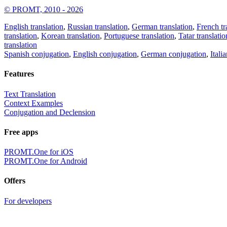
© PROMT, 2010 - 2026
English translation
,
Russian translation
,
German translation
,
French tr
translation
,
Korean translation
,
Portuguese translation
,
Tatar translatio
translation
Spanish conjugation
,
English conjugation
,
German conjugation
,
Itali
Features
Text Translation
Context Examples
Conjugation and Declension
Free apps
PROMT.One for iOS
PROMT.One for Android
Offers
For developers