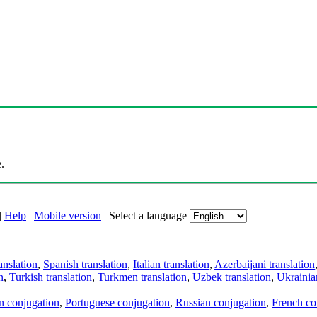
.
|
Help
|
Mobile version
|
Select a language
anslation
,
Spanish translation
,
Italian translation
,
Azerbaijani translation
n
,
Turkish translation
,
Turkmen translation
,
Uzbek translation
,
Ukrainian
an conjugation
,
Portuguese conjugation
,
Russian conjugation
,
French co