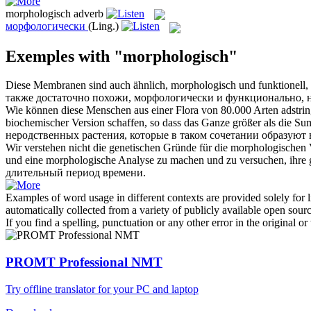
morphologisch
adverb
морфологически
(Ling.)
Exemples with "morphologisch"
Diese Membranen sind auch ähnlich,
morphologisch
und funktionell,
также достаточно похожи,
морфологически
и функционально, на
Wie können diese Menschen aus einer Flora von 80.000 Arten adstrin
biochemischer Version schaffen, so dass das Ganze größer als die Sum
неродственных растения, которые в таком сочетании образуют 
Wir verstehen nicht die genetischen Gründe für die
morphologischen
und eine
morphologische
Analyse zu machen und zu versuchen, ihre g
длительный период времени.
Examples of word usage in different contexts are provided solely for l
automatically collected from a variety of publicly available open sour
If you find a spelling, punctuation or any other error in the original o
PROMT Professional NMT
Try offline translator for your PC and laptop