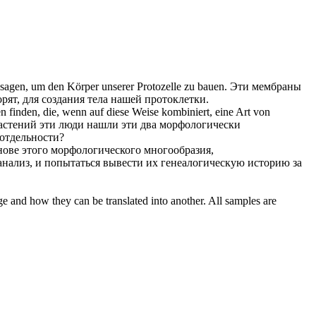
sagen, um den Körper unserer Protozelle zu bauen.
Эти мембраны
рят, для создания тела нашей протоклетки.
 finden, die, wenn auf diese Weise kombiniert, eine Art von
астений эти люди нашли эти два
морфологически
 отдельности?
нове этого
морфологического
многообразия,
нализ, и попытаться вывести их генеалогическую историю за
ge and how they can be translated into another. All samples are