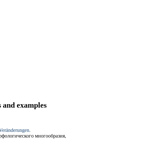
s and examples
Veränderungen.
рфологического
многообразия,