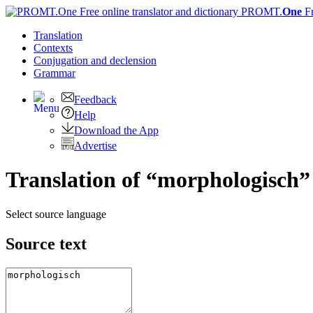
PROMT.
One
F
Translation
Contexts
Conjugation
and declension
Grammar
Feedback
Help
Download the App
Advertise
Translation of “morphologisch”
Select source language
Source text