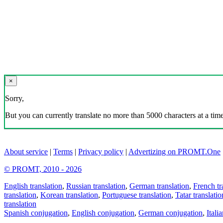
×
Sorry,
But you can currently translate no more than 5000 characters at a time
About service
|
Terms
|
Privacy policy
|
Advertizing on PROMT.One
© PROMT, 2010 - 2026
English translation
,
Russian translation
,
German translation
,
French tr
translation
,
Korean translation
,
Portuguese translation
,
Tatar translatio
translation
Spanish conjugation
,
English conjugation
,
German conjugation
,
Itali