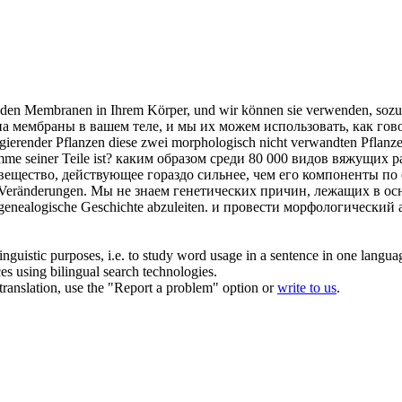
 den Membranen in Ihrem Körper, und wir können sie verwenden, sozu
 мембраны в вашем теле, и мы их можем использовать, как гово
gierender Pflanzen diese zwei
morphologisch
nicht verwandten Pflanzen
me seiner Teile ist?
каким образом среди 80 000 видов вяжущих р
вещество, действующее гораздо сильнее, чем его компоненты по
Veränderungen.
Мы не знаем генетических причин, лежащих в ос
enealogische Geschichte abzuleiten.
и провести
морфологический
а
inguistic purposes, i.e. to study word usage in a sentence in one langua
ces using bilingual search technologies.
r translation, use the "Report a problem" option or
write to us
.