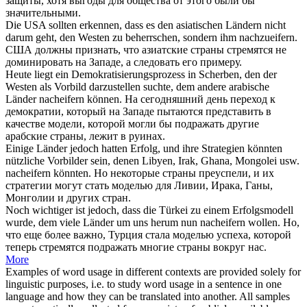
защиты, хотя выгоды для общества от этого были бы
значительными.
Die USA sollten erkennen, dass es den asiatischen Ländern nicht
darum geht, den Westen zu beherrschen, sondern ihm
nachzueifern
.
США должны признать, что азиатские страны стремятся не
доминировать на Западе, а
следовать
его примеру.
Heute liegt ein Demokratisierungsprozess in Scherben, den der
Westen als Vorbild darzustellen suchte, dem andere arabische
Länder
nacheifern
können.
На сегодняшний день переход к
демократии, который на Западе пытаются представить в
качестве модели, которой могли бы подражать другие
арабские страны, лежит в руинах.
Einige Länder jedoch hatten Erfolg, und ihre Strategien könnten
nützliche Vorbilder sein, denen Libyen, Irak, Ghana, Mongolei usw.
nacheifern
könnten.
Но некоторые страны преуспели, и их
стратегии могут стать моделью для Ливии, Ирака, Ганы,
Монголии и других стран.
Noch wichtiger ist jedoch, dass die Türkei zu einem Erfolgsmodell
wurde, dem viele Länder um uns herum nun
nacheifern
wollen.
Но,
что еще более важно, Турция стала моделью успеха, которой
теперь стремятся подражать многие страны вокруг нас.
More
Examples of word usage in different contexts are provided solely for
linguistic purposes, i.e. to study word usage in a sentence in one
language and how they can be translated into another. All samples