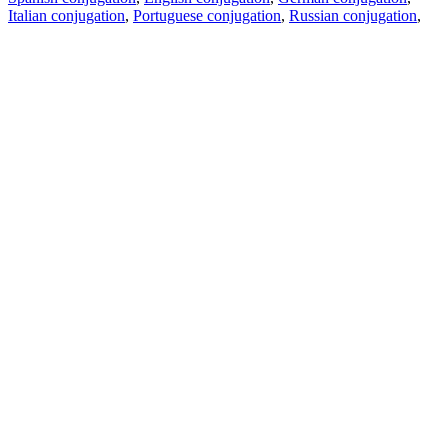
Italian conjugation
,
Portuguese conjugation
,
Russian conjugation
,
French conjugation
.
Features
Text Translation
Context Examples
Conjugation and Declension
Free apps
PROMT.One for iOS
PROMT.One for Android
Offers
For developers
Copy text
Copy translation
Report an issue