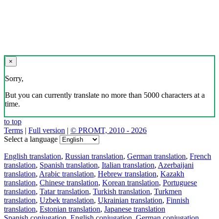
×
Sorry,
But you can currently translate no more than 5000 characters at a
time.
to top
Terms
|
Full version
|
© PROMT, 2010 - 2026
Select a language
English translation
,
Russian translation
,
German translation
,
French
translation
,
Spanish translation
,
Italian translation
,
Azerbaijani
translation
,
Arabic translation
,
Hebrew translation
,
Kazakh
translation
,
Chinese translation
,
Korean translation
,
Portuguese
translation
,
Tatar translation
,
Turkish translation
,
Turkmen
translation
,
Uzbek translation
,
Ukrainian translation
,
Finnish
translation
,
Estonian translation
,
Japanese translation
Spanish conjugation
,
English conjugation
,
German conjugation
,