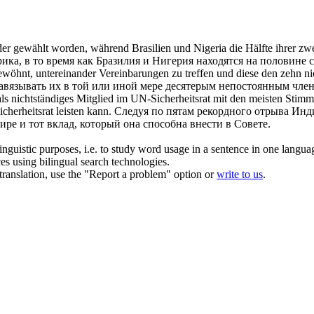
er gewählt worden, während Brasilien und Nigeria die Hälfte ihrer zwei
а, в то время как Бразилия и Нигерия находятся на половине с
gewöhnt, untereinander Vereinbarungen zu treffen und diese den zehn
ni
авязывать их в той или иной мере десятерым
непостоянным
член
als
nichtständiges
Mitglied im UN-Sicherheitsrat mit den meisten Stimmen
cherheitsrat leisten kann.
Следуя по пятам рекордного отрыва Инди
ре и тот вклад, который она способна внести в Совете.
inguistic purposes, i.e. to study word usage in a sentence in one langua
ces using bilingual search technologies.
r translation, use the "Report a problem" option or
write to us
.