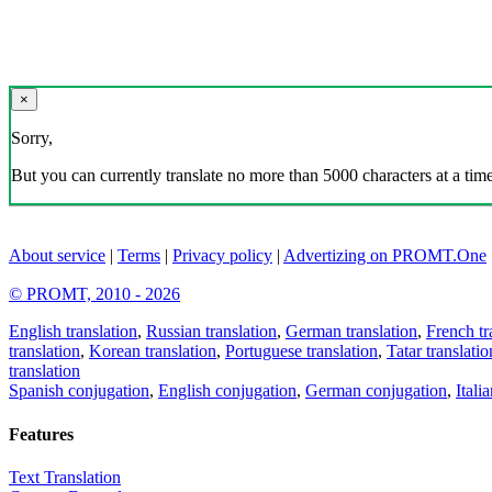
×
Sorry,
But you can currently translate no more than 5000 characters at a time
About service
|
Terms
|
Privacy policy
|
Advertizing on PROMT.One
© PROMT, 2010 - 2026
English translation
,
Russian translation
,
German translation
,
French tr
translation
,
Korean translation
,
Portuguese translation
,
Tatar translatio
translation
Spanish conjugation
,
English conjugation
,
German conjugation
,
Itali
Features
Text Translation