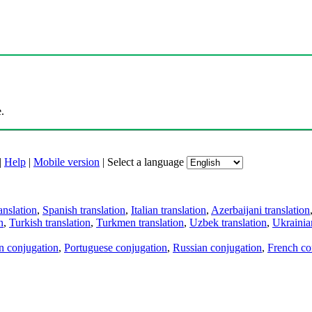
.
|
Help
|
Mobile version
|
Select a language
anslation
,
Spanish translation
,
Italian translation
,
Azerbaijani translation
n
,
Turkish translation
,
Turkmen translation
,
Uzbek translation
,
Ukrainian
an conjugation
,
Portuguese conjugation
,
Russian conjugation
,
French co