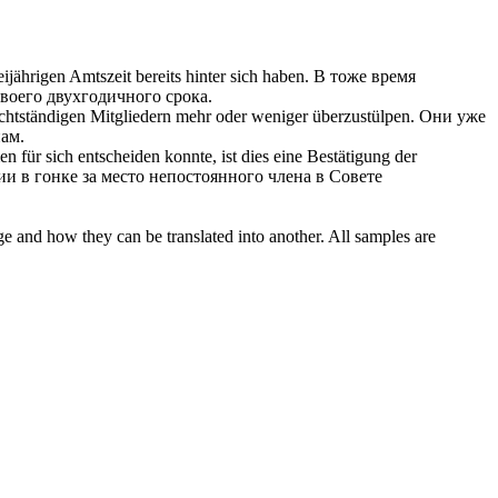
jährigen Amtszeit bereits hinter sich haben.
В тоже время
воего двухгодичного срока.
chtständigen
Mitgliedern mehr oder weniger überzustülpen.
Они уже
ам.
 für sich entscheiden konnte, ist dies eine Bestätigung der
и в гонке за место
непостоянного
члена в Совете
ge and how they can be translated into another. All samples are