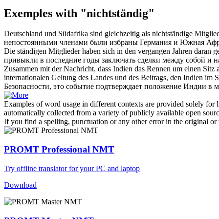
Exemples with "nichtständig"
Deutschland und Südafrika sind gleichzeitig als
nichtständige
Mitglied
непостоянными
членами были избраны Германия и Южная Африк
Die ständigen Mitglieder haben sich in den vergangen Jahren daran 
привыкли в последние годы заключать сделки между собой и н
Zusammen mit der Nachricht, dass Indien das Rennen um einen Sitz 
internationalen Geltung des Landes und des Beitrags, den Indien im Si
Безопасности, это событие подтверждает положение Индии в ми
Examples of word usage in different contexts are provided solely for l
automatically collected from a variety of publicly available open sour
If you find a spelling, punctuation or any other error in the original o
PROMT Professional NMT
Try offline translator for your PC and laptop
Download