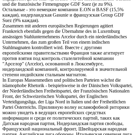
und die französische Firmengruppe GDF Suez (je zu 9%).
Остальные - это немецкие компании E.ON и BASF (15,5%
каждая),
нидерландская
Gasunie и французская Group GDF
Suez (9% каждая).
Zusammen mit anderen europäischen Regierungen agitiert
Frankreich ebenfalls gegen die Übernahme des in Luxemburg
ansässigen Stahlunternehmens Arcelor durch ein
niederländisches
Unternehmen, das zum großen Teil von einem indischen
Stahlmagnaten kontrolliert wird.
Вместе с другими
европейскими правительствами Франция также агитирует
против взятия под контроль сталелитейной компании
"Арселор" (Arcelor), основанной в Люксембурге,
нидерландской
компанией, контролируемой в значительной
степени индийским стальным магнатом.
In Europas Massenmedien und politischen Parteien wächst die
islamophobe Rhetorik - beispielsweise in der Dänischen Volkspartei,
der
Niederländischen
Freiheitspartei, der Französischen Nationalen
Front, der Schweizerischen Volkspartei, der Englischen
Verteidigungsliga, der Liga Nord in Italien und der Freiheitlichen
Partei Österreichs.
Приливную волну исламофобной риторики
можно увидеть в ведущих европейских средствах
информации и среди ее политических партий, таких как
Датская народная партия,
Нидерландская
партия свободы,
Французский национальный фронт, Швейцарская народная
партия, Английская лига обороны, Итальянская северная лига