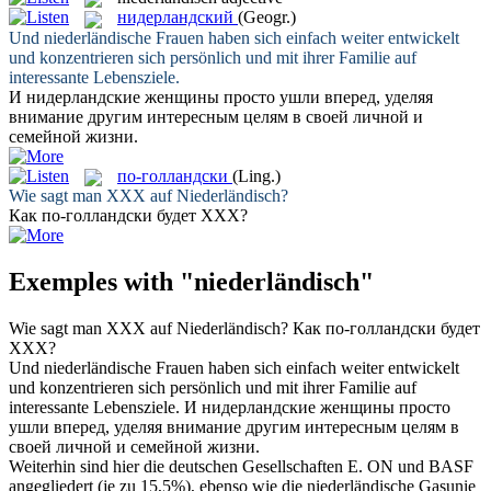
нидерландский
(Geogr.)
Und
niederländische
Frauen haben sich einfach weiter entwickelt
und konzentrieren sich persönlich und mit ihrer Familie auf
interessante Lebensziele.
И
нидерландские
женщины просто ушли вперед, уделяя
внимание другим интересным целям в своей личной и
семейной жизни.
по-голландски
(Ling.)
Wie sagt man XXX auf
Niederländisch
?
Как
по-голландски
будет XXX?
Exemples with "niederländisch"
Wie sagt man XXX auf
Niederländisch
?
Как
по-голландски
будет
XXX?
Und
niederländische
Frauen haben sich einfach weiter entwickelt
und konzentrieren sich persönlich und mit ihrer Familie auf
interessante Lebensziele.
И
нидерландские
женщины просто
ушли вперед, уделяя внимание другим интересным целям в
своей личной и семейной жизни.
Weiterhin sind hier die deutschen Gesellschaften E. ON und BASF
angegliedert (je zu 15,5%), ebenso wie die
niederländische
Gasunie