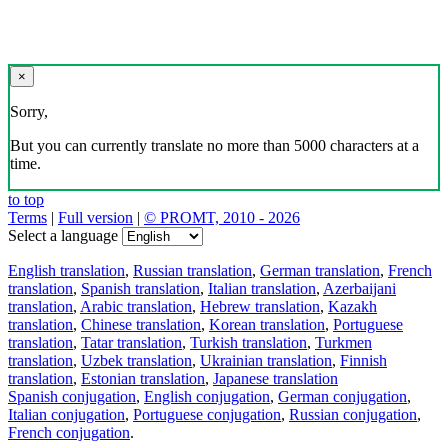
×
Sorry,
But you can currently translate no more than 5000 characters at a
time.
to top
Terms
|
Full version
|
© PROMT, 2010 - 2026
Select a language
English translation
,
Russian translation
,
German translation
,
French
translation
,
Spanish translation
,
Italian translation
,
Azerbaijani
translation
,
Arabic translation
,
Hebrew translation
,
Kazakh
translation
,
Chinese translation
,
Korean translation
,
Portuguese
translation
,
Tatar translation
,
Turkish translation
,
Turkmen
translation
,
Uzbek translation
,
Ukrainian translation
,
Finnish
translation
,
Estonian translation
,
Japanese translation
Spanish conjugation
,
English conjugation
,
German conjugation
,
Italian conjugation
,
Portuguese conjugation
,
Russian conjugation
,
French conjugation
.