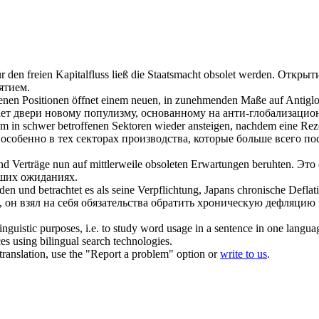
r den freien Kapitalfluss ließ die Staatsmacht
obsolet
werden.
Открыти
ятием.
en Positionen öffnet einem neuen, in zunehmenden Maße auf Antiglo
т двери новому популизму, основанному на анти-глобализацио
lem in schwer betroffenen Sektoren wieder ansteigen, nachdem eine Re
особенно в тех секторах производства, которые больше всего пос
und Verträge nun auf mittlerweile
obsoleten
Erwartungen beruhten.
Это 
вших
ожиданиях.
 und betrachtet es als seine Verpflichtung, Japans chronische Deflatio
 он взял на себя обязательства обратить хроническую дефляци
inguistic purposes, i.e. to study word usage in a sentence in one langua
ces using bilingual search technologies.
r translation, use the "Report a problem" option or
write to us
.