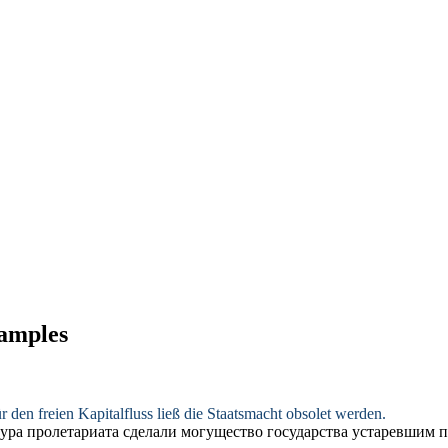
xamples
r den freien Kapitalfluss ließ die Staatsmacht
obsolet
werden.
тура пролетариата сделали могущество государства
устаревшим
п