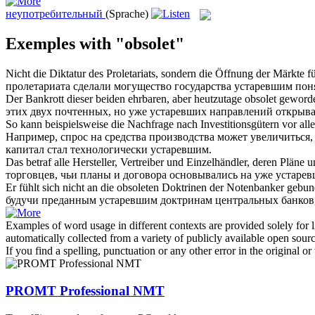
неупотребительный
(Sprache)
Exemples with "obsolet"
Nicht die Diktatur des Proletariats, sondern die Öffnung der Märkte fü
пролетариата сделали могущество государства
устаревшим
пон
Der Bankrott dieser beiden ehrbaren, aber heutzutage
obsolet
geworden
этих двух почтенных, но уже
устаревших
направлений открывае
So kann beispielsweise die Nachfrage nach Investitionsgütern vor al
Например, спрос на средства производства может увеличиться, 
капитал стал технологически
устаревшим
.
Das betraf alle Hersteller, Vertreiber und Einzelhändler, deren Pläne 
торговцев, чьи планы и договора основывались на уже
устаре
Er fühlt sich nicht an die
obsoleten
Doktrinen der Notenbanker gebunden
будучи преданным
устаревшим
доктринам центральных банков,
Examples of word usage in different contexts are provided solely for l
automatically collected from a variety of publicly available open sour
If you find a spelling, punctuation or any other error in the original o
PROMT Professional NMT