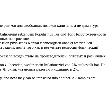
е рынков для свободных потоков капитала, а не диктатура
balisierung setzendem Populismus Tür und Tor.
Несостоятельность
нных настроениях.
zession physisches Kapital technologisch
obsolet
werden ließ.
традали, после того как в результате рецессии физический
оказало воздействие на производителей, оптовых и розничных
n zu beenden, wofür er ein Inflationsziel von 2% aufgestellt hat.
Не
ю в Японии, установив целевую инфляцию в 2%.
ge and how they can be translated into another. All samples are