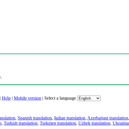
.
|
Help
|
Mobile version
|
Select a language
anslation
,
Spanish translation
,
Italian translation
,
Azerbaijani translation
n
,
Turkish translation
,
Turkmen translation
,
Uzbek translation
,
Ukrainian