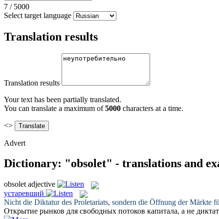
7
/
5000
Select target language
Translation results
Translation results
Your text has been partially translated.
You can translate a maximum of
5000
characters at a time.
<>
Advert
Dictionary: "obsolet" - translations and e
obsolet
adjective
устаревший
Nicht die Diktatur des Proletariats, sondern die Öffnung der Märkte fü
Открытие рынков для свободных потоков капитала, а не дикта