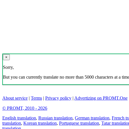
×
Sorry,
But you can currently translate no more than 5000 characters at a time
About service
|
Terms
|
Privacy policy
|
Advertizing on PROMT.One
© PROMT, 2010 - 2026
English translation
,
Russian translation
,
German translation
,
French tr
translation
,
Korean translation
,
Portuguese translation
,
Tatar translatio
translation