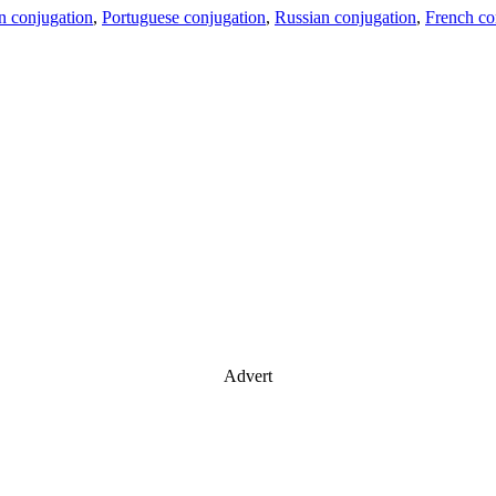
an conjugation
,
Portuguese conjugation
,
Russian conjugation
,
French co
Advert