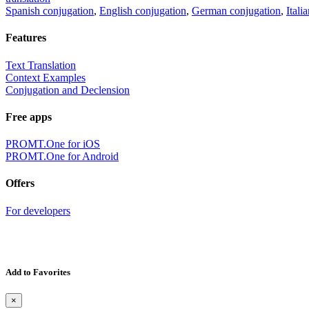
Spanish conjugation
,
English conjugation
,
German conjugation
,
Itali
Features
Text Translation
Context Examples
Conjugation and Declension
Free apps
PROMT.One for iOS
PROMT.One for Android
Offers
For developers
Add to Favorites
×