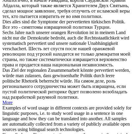
Аналогично, в начале Рамадана, король Саудовской Аравии
Абдалла, который также является Хранителем Двух Святынь,
сделал мощное заявление, требуя отлучить от исламской веры
тех, кто пытается
извратить
ее во имя политики.
Dies alles sind die Symptome der
pervertierten
türkischen Politik.
Все это - симптомы
извращенной
политики Турции.
Sechs Jahre nach unserer orangen Revolution ist in meinem Land
nicht nur die Demokratie bedroht, auch die Rechtsstaatlichkeit wird
systematisch
pervertiert
und unsere nationale Unabhängigkeit
verschachert.
Шесть лет спустя после нашей оранжевой
революции под угрозой находится не только демократия моей
страны, но также систематически
извращается
верховенство
права и продается наша национальная независимость.
Das Ziel der regionalen Zusammenarbeit könnte
pervertiert
werden,
würde man zulassen, dass gewissenhafte Politik durch leere
politische Rhetorik beherrscht würde.
На самом деле, роль
регионального сотрудничества может быть
извращена
, если
пустой политической риторике будет позволено возобладать
над разработкой разумной политики.
More
Examples of word usage in different contexts are provided solely for
linguistic purposes, i.e. to study word usage in a sentence in one
language and how they can be translated into another. All samples
are automatically collected from a variety of publicly available open
sources using bilingual search technologies.