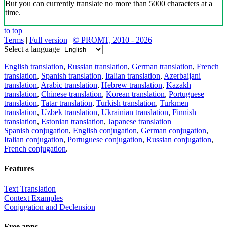
But you can currently translate no more than 5000 characters at a
time.
to top
Terms
|
Full version
|
© PROMT, 2010 - 2026
Select a language
English translation
,
Russian translation
,
German translation
,
French
translation
,
Spanish translation
,
Italian translation
,
Azerbaijani
translation
,
Arabic translation
,
Hebrew translation
,
Kazakh
translation
,
Chinese translation
,
Korean translation
,
Portuguese
translation
,
Tatar translation
,
Turkish translation
,
Turkmen
translation
,
Uzbek translation
,
Ukrainian translation
,
Finnish
translation
,
Estonian translation
,
Japanese translation
Spanish conjugation
,
English conjugation
,
German conjugation
,
Italian conjugation
,
Portuguese conjugation
,
Russian conjugation
,
French conjugation
.
Features
Text Translation
Context Examples
Conjugation and Declension
Free apps