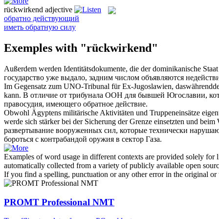
rückwirkend
adjective
обратно действующий
иметь обратную силу
Exemples with "rückwirkend"
Außerdem werden Identitätsdokumente, die der dominikanische Staat b
государство уже выдало,
задним числом
объявляются недейств
Im Gegensatz zum UNO-Tribunal für Ex-Jugoslawien, daswährenddes Ba
kann.
В отличие от трибунала ООН для бывшей Югославии, кот
правосудия, имеющего обратное действие.
Obwohl Ägyptens militärische Aktivitäten und Truppeneinsätze eigent
werde sich stärker bei der Sicherung der Grenze einsetzten und beim
развертывание вооруженных сил, которые технически нарушают 
бороться с контрабандой оружия в сектор Газа.
Examples of word usage in different contexts are provided solely for l
automatically collected from a variety of publicly available open sour
If you find a spelling, punctuation or any other error in the original o
PROMT Professional NMT