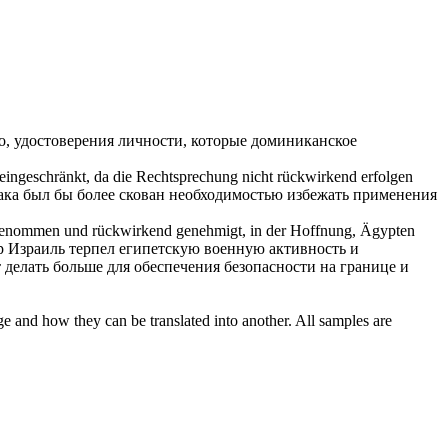
о, удостоверения личности, которые доминиканское
eingeschränkt, da die Rechtsprechung nicht
rückwirkend
erfolgen
ака был бы более скован необходимостью избежать применения
hingenommen und
rückwirkend
genehmigt, in der Hoffnung, Ägypten
р Израиль терпел египетскую военную активность и
 делать больше для обеспечения безопасности на границе и
ge and how they can be translated into another. All samples are