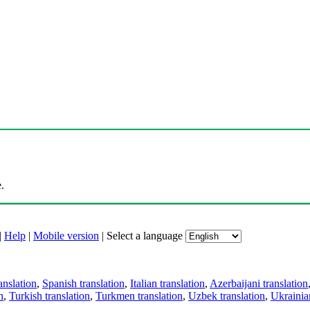
.
|
Help
|
Mobile version
|
Select a language
anslation
,
Spanish translation
,
Italian translation
,
Azerbaijani translation
n
,
Turkish translation
,
Turkmen translation
,
Uzbek translation
,
Ukrainian