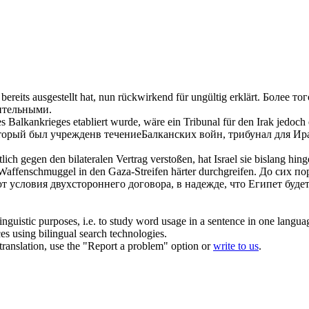
ereits ausgestellt hat, nun
rückwirkend
für ungültig erklärt.
Более тог
ительными.
lkankrieges etabliert wurde, wäre ein Tribunal für den Irak jedoch 
орый был учрежденв течениеБалканских войн, трибунал для Ир
lich gegen den bilateralen Vertrag verstoßen, hat Israel sie bislang 
 Waffenschmuggel in den Gaza-Streifen härter durchgreifen.
До сих по
условия двухстороннего договора, в надежде, что Египет будет
inguistic purposes, i.e. to study word usage in a sentence in one langua
ces using bilingual search technologies.
r translation, use the "Report a problem" option or
write to us
.