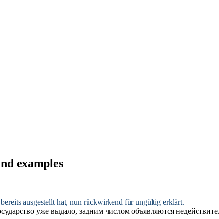
 and examples
ereits ausgestellt hat, nun
rückwirkend
für ungültig erklärt.
осударство уже выдало,
задним числом
объявляются недействите