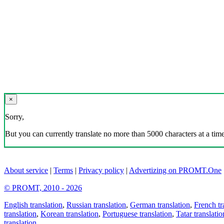
×
Sorry,
But you can currently translate no more than 5000 characters at a time
About service
|
Terms
|
Privacy policy
|
Advertizing on PROMT.One
© PROMT, 2010 - 2026
English translation
,
Russian translation
,
German translation
,
French tr
translation
,
Korean translation
,
Portuguese translation
,
Tatar translatio
translation