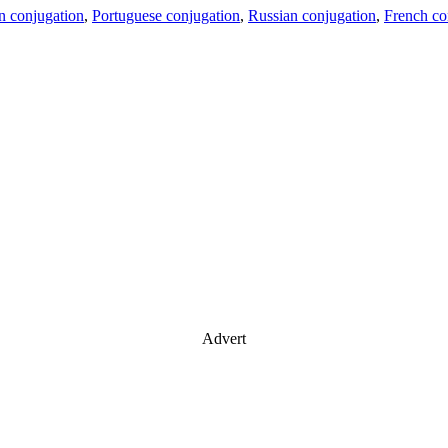
an conjugation
,
Portuguese conjugation
,
Russian conjugation
,
French co
Advert