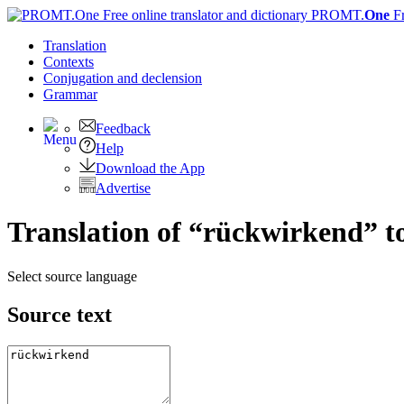
PROMT.
One
F
Translation
Contexts
Conjugation
and declension
Grammar
Feedback
Help
Download the App
Advertise
Translation of “rückwirkend” t
Select source language
Source text