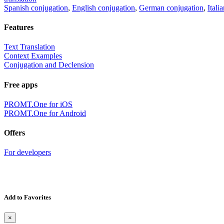
Spanish conjugation
,
English conjugation
,
German conjugation
,
Itali
Features
Text Translation
Context Examples
Conjugation and Declension
Free apps
PROMT.One for iOS
PROMT.One for Android
Offers
For developers
Add to Favorites
×