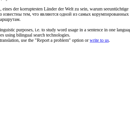
ind, eines der korruptesten Länder der Welt zu sein, warum seeuntüchti
 известны тем, что являются одной из самых корумпированных с
аршрутам
.
inguistic purposes, i.e. to study word usage in a sentence in one langua
ces using bilingual search technologies.
r translation, use the "Report a problem" option or
write to us
.