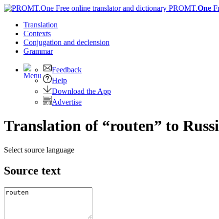
PROMT.
One
F
Translation
Contexts
Conjugation
and declension
Grammar
Feedback
Help
Download the App
Advertise
Translation of “routen” to Russ
Select source language
Source text