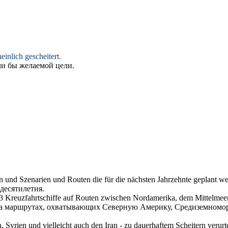
inlich gescheitert.
гли бы желаемой цели.
ten und Szenarien und
Routen
die für die nächsten Jahrzehnte geplant w
десятилетия.
 Kreuzfahrtschiffe auf
Routen
zwischen Nordamerika, dem Mittelmeer, 
на
маршрутах
, охватывающих Северную Америку, Средиземномор
 Syrien und vielleicht auch den Iran - zu dauerhaftem Scheitern verurte