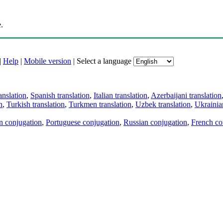
.
|
Help
|
Mobile version
|
Select a language
anslation
,
Spanish translation
,
Italian translation
,
Azerbaijani translation
n
,
Turkish translation
,
Turkmen translation
,
Uzbek translation
,
Ukrainian
an conjugation
,
Portuguese conjugation
,
Russian conjugation
,
French co