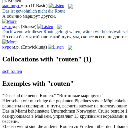
pl.
Routen
маршрут
м.р.
(IT Basic)
Das ist gewöhnlich nicht die
Route
.
А обычно
маршрут
другой.
путь
м.р.
(Strasse)
Doch wenn wir dieser
Route
gefolgt wären, wären wir höchstwahrsche
Но если бы мы избрали такой
путь
, мы, скорее всего, не дости
курс
м.р.
(Entwicklung)
Collocations with "routen"
(1)
sich routen
Exemples with "routen"
"Das sind die neuen
Routen
."
"Вот новые
маршруты
".
Hier sehen wir nur einige der geplanten Pipelines sowie Möglichkei
варианты и сценарии, и
пути
, расчитываемые на последующие 
Das in Miami beheimatete Unternehmen Norwegian Cruise betreibt 13
базирующаяся в Майами, управляет 13 круизными кораблями 
бассейн.
Ebenso wenig sind die anderen
Routen
zu Frieden - über den Libanon,