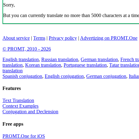
Sorry,
But you can currently translate no more than 5000 characters at a time
About service
|
Terms
|
Privacy policy
|
Advertizing on PROMT.One
© PROMT, 2010 - 2026
English translation
,
Russian translation
,
German translation
,
French tr
translation
,
Korean translation
,
Portuguese translation
,
Tatar translatio
translation
Spanish conjugation
,
English conjugation
,
German conjugation
,
Itali
Features
Text Translation
Context Examples
Conjugation and Declension
Free apps
PROMT.One for iOS