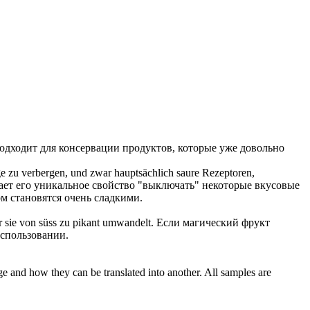
одходит для консервации продуктов, которые уже довольно
nge zu verbergen, und zwar hauptsächlich saure Rezeptoren,
ает его уникальное свойство "выключать" некоторые вкусовые
м становятся очень сладкими.
 sie von süss zu pikant umwandelt.
Если магический фрукт
использовании.
ge and how they can be translated into another. All samples are