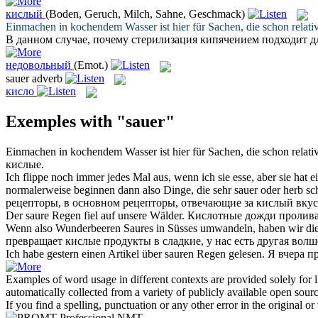
кислый
(Boden, Geruch, Milch, Sahne, Geschmack)
Einmachen in kochendem Wasser ist hier für Sachen, die schon relati
В данном случае, почему стерилизация кипячением подходит д
недовольный
(Emot.)
sauer
adverb
кисло
Exemples with "sauer"
Einmachen in kochendem Wasser ist hier für Sachen, die schon relati
кислые
.
Ich flippe noch immer jedes Mal aus, wenn ich sie esse, aber sie hat
normalerweise beginnen dann also Dinge, die sehr
sauer
oder herb sc
рецепторы, в основном рецепторы, отвечающие за кислый вку
Der
saure
Regen fiel auf unsere Wälder.
Кислотные
дожди пролива
Wenn also Wunderbeeren
Saures
in Süsses umwandeln, haben wir die
превращает
кислые
продукты в сладкие, у нас есть другая вол
Ich habe gestern einen Artikel über
sauren
Regen gelesen.
Я вчера п
Examples of word usage in different contexts are provided solely for l
automatically collected from a variety of publicly available open sour
If you find a spelling, punctuation or any other error in the original o