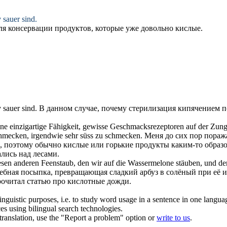
v
sauer
sind.
ля консервации продуктов, которые уже довольно
кислые
.
v
sauer
sind.
В данном случае, почему стерилизация кипячением п
 eine einzigartige Fähigkeit, gewisse Geschmacksrezeptoren auf der Zu
hmecken, irgendwie sehr süss zu schmecken.
Меня до сих пор пораж
с, поэтому обычно
кислые
или горькие продукты каким-то образо
лись над лесами.
sen anderen Feenstaub, den wir auf die Wassermelone stäuben, und der
шебная посыпка, превращающая сладкий арбуз в солёный при её 
рочитал статью про
кислотные
дожди.
inguistic purposes, i.e. to study word usage in a sentence in one langua
ces using bilingual search technologies.
r translation, use the "Report a problem" option or
write to us
.