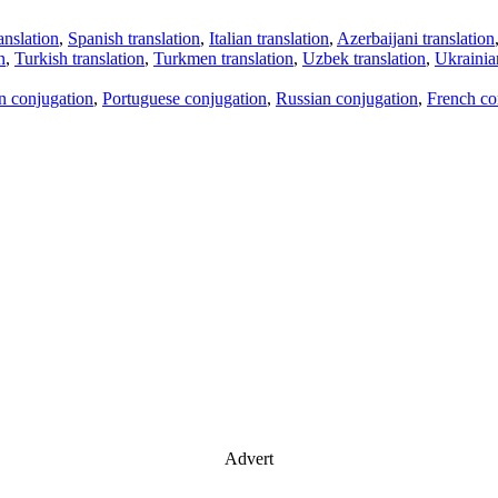
anslation
,
Spanish translation
,
Italian translation
,
Azerbaijani translation
n
,
Turkish translation
,
Turkmen translation
,
Uzbek translation
,
Ukrainian
an conjugation
,
Portuguese conjugation
,
Russian conjugation
,
French co
Advert