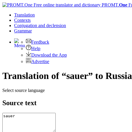
PROMT.
One
F
Translation
Contexts
Conjugation
and declension
Grammar
Feedback
Help
Download the App
Advertise
Translation of “sauer” to Russi
Select source language
Source text