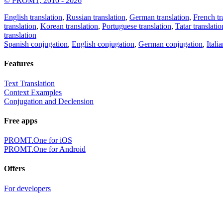
© PROMT, 2010 - 2026
English translation
,
Russian translation
,
German translation
,
French tr
translation
,
Korean translation
,
Portuguese translation
,
Tatar translatio
translation
Spanish conjugation
,
English conjugation
,
German conjugation
,
Itali
Features
Text Translation
Context Examples
Conjugation and Declension
Free apps
PROMT.One for iOS
PROMT.One for Android
Offers
For developers