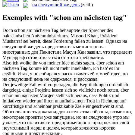
на следующий же день
(zeitl.)
Exemples with "schon am nächsten tag"
Doch
schon am nächsten Tag
behauptete der Sprecher des
pakistanischen Außenministeriums, Masood Khan, Präsident
Musharraf sei bereit, diese Forderung fallen zu lassen.
Однако
на
следующий же день
представитель министерства
иностранных дел Пакистана Масун Хан заявил, что президент
Мушарраф готов отказаться от этого требования.
Also ich wollte ihr von meiner Idee nichts sagen, aber
schon am
nächsten Tag
konnte ich nicht mehr innehalten, ich hab' es ihr
erzählt.
Итак, я не собирался рассказывать ей о моей идее, но
на следующий день не сдержался, и рассказал.
Der jeweilige Fall wird vorgetragen, die Begründungen ordentlich
dargelegt, einige Projekte lassen sich so vielleicht noch retten, aber
schon am nächsten
Morgen stellt sich heraus, dass Politik und
Initiativen wieder auf ihren unaufhaltsamen Trott in Richtung auf
kurzfristige und scheinbar praktikable Ziele eingeschwenkt sind.
Обоснованность доказана, доказательства собраны, возможно,
некоторые проекты
уже
запущены, но
на
следующее
утро мы
узнаем, что политика и предприимчивость продолжают свой
неумолимый марш к целям, которые являются коротко
срочными и практическими.