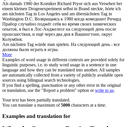
Als damals 1980 der Komiker Richard Pryor sich aus Versehen bei
einem kleinen Drogenexperiment selbst in Brand steckte, hörte ich
am nächsten Tag
in Los Angeles und am übernächsten Tag in
Washington D.C.
Возвращаясь к 1980 когда комедиант Ричард
Прайор случайно поджёг себя во время своих химических
опытов, я был в Лос-Анджелесе на
следующий
день после
происшествия, и ещё через два дня в Вашингтоне, округ
Колумбия.
Am nächsten Tag
würde man spielen.
На следующий день - все
должны были играть
в
игры.
More
Examples of word usage in different contexts are provided solely for
linguistic purposes, i.e. to study word usage in a sentence in one
language and how they can be translated into another. All samples
are automatically collected from a variety of publicly available open
sources using bilingual search technologies.
If you find a spelling, punctuation or any other error in the original
or translation, use the "Report a problem" option or
write to us
.
Your text has been partially translated.
You can translate a maximum of
5000
characters at a time.
Examples and translation for