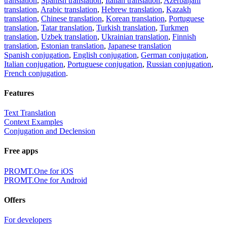
translation
,
Spanish translation
,
Italian translation
,
Azerbaijani
translation
,
Arabic translation
,
Hebrew translation
,
Kazakh
translation
,
Chinese translation
,
Korean translation
,
Portuguese
translation
,
Tatar translation
,
Turkish translation
,
Turkmen
translation
,
Uzbek translation
,
Ukrainian translation
,
Finnish
translation
,
Estonian translation
,
Japanese translation
Spanish conjugation
,
English conjugation
,
German conjugation
,
Italian conjugation
,
Portuguese conjugation
,
Russian conjugation
,
French conjugation
.
Features
Text Translation
Context Examples
Conjugation and Declension
Free apps
PROMT.One for iOS
PROMT.One for Android
Offers
For developers