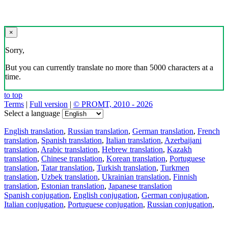
×
Sorry,
But you can currently translate no more than 5000 characters at a
time.
to top
Terms
|
Full version
|
© PROMT, 2010 - 2026
Select a language
English translation
,
Russian translation
,
German translation
,
French
translation
,
Spanish translation
,
Italian translation
,
Azerbaijani
translation
,
Arabic translation
,
Hebrew translation
,
Kazakh
translation
,
Chinese translation
,
Korean translation
,
Portuguese
translation
,
Tatar translation
,
Turkish translation
,
Turkmen
translation
,
Uzbek translation
,
Ukrainian translation
,
Finnish
translation
,
Estonian translation
,
Japanese translation
Spanish conjugation
,
English conjugation
,
German conjugation
,
Italian conjugation
,
Portuguese conjugation
,
Russian conjugation
,
French conjugation
.