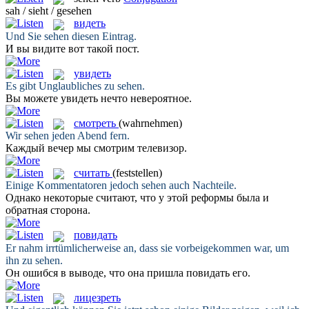
sah / sieht / gesehen
видеть
Und Sie
sehen
diesen Eintrag.
И вы
видите
вот такой пост.
увидеть
Es gibt Unglaubliches zu
sehen
.
Вы можете
увидеть
нечто невероятное.
смотреть
(wahrnehmen)
Wir
sehen
jeden Abend fern.
Каждый вечер мы
смотрим
телевизор.
считать
(feststellen)
Einige Kommentatoren jedoch
sehen
auch Nachteile.
Однако некоторые
считают
, что у этой реформы была и
обратная сторона.
повидать
Er nahm irrtümlicherweise an, dass sie vorbeigekommen war, um
ihn zu
sehen
.
Он ошибся в выводе, что она пришла
повидать
его.
лицезреть