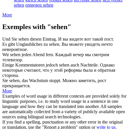
sehen
entgegen sehen
More
Exemples with "sehen"
Und Sie
sehen
diesen Eintrag.
И вы
видите
вот такой пост.
Es gibt Unglaubliches zu
sehen
.
Вы можете
увидеть
нечто
невероятное.
Wir
sehen
jeden Abend fern.
Каждый вечер мы
смотрим
телевизор.
Einige Kommentatoren jedoch
sehen
auch Nachteile.
Однако
некоторые
считают
, что у этой реформы была и обратная
сторона.
Sie
sehen
, das Wachstum stoppt.
Можно
заметить
, рост
прекращается.
More
Examples of word usage in different contexts are provided solely for
linguistic purposes, i.e. to study word usage in a sentence in one
language and how they can be translated into another. All samples
are automatically collected from a variety of publicly available open
sources using bilingual search technologies.
If you find a spelling, punctuation or any other error in the original
or translation, use the "Report a problem" option or
write to us
.