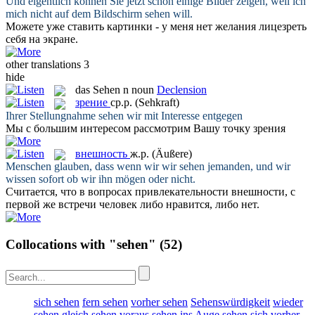
Und eigentlich können Sie jetzt schon einige Bilder zeigen, weil ich
mich nicht auf dem Bildschirm
sehen
will.
Можете уже ставить картинки - у меня нет желания
лицезреть
себя на экране.
other translations
3
hide
das
Sehen
n
noun
Declension
зрение
ср.р.
(Sehkraft)
Ihrer Stellungnahme
sehen
wir mit Interesse entgegen
Мы с большим интересом рассмотрим Вашу точку
зрения
внешность
ж.р.
(Äußere)
Menschen glauben, dass wenn wir wir
sehen
jemanden, und wir
wissen sofort ob wir ihn mögen oder nicht.
Считается, что в вопросах привлекательности
внешности
, с
первой же встречи человек либо нравится, либо нет.
Collocations with "sehen"
(52)
sich sehen
fern sehen
vorher sehen
Sehenswürdigkeit
wieder
sehen
gleich sehen
voraus sehen
ins Auge sehen
sich vorher