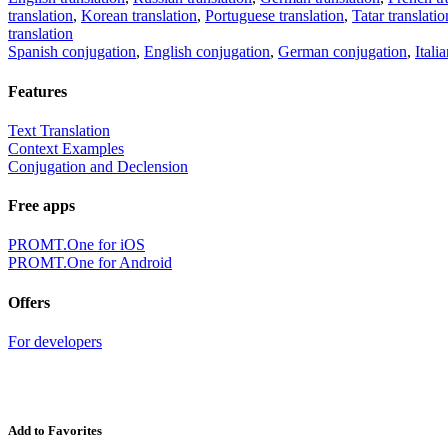
translation
,
Korean translation
,
Portuguese translation
,
Tatar translatio
translation
Spanish conjugation
,
English conjugation
,
German conjugation
,
Itali
Features
Text Translation
Context Examples
Conjugation and Declension
Free apps
PROMT.One for iOS
PROMT.One for Android
Offers
For developers
Add to Favorites