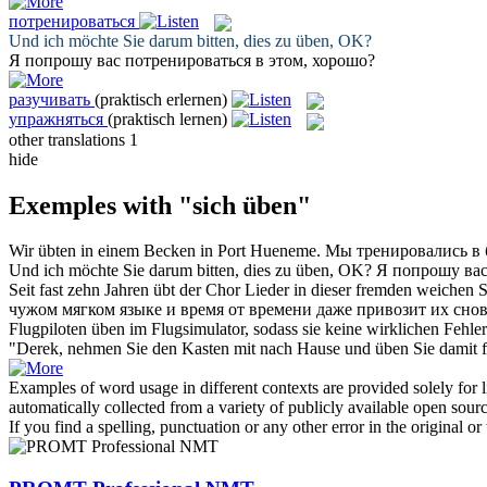
потренироваться
Und ich möchte Sie darum bitten, dies zu
üben
, OK?
Я попрошу вас
потренироваться
в этом, хорошо?
разучивать
(praktisch erlernen)
упражняться
(praktisch lernen)
other translations
1
hide
Exemples with "sich üben"
Wir
übten
in einem Becken in Port Hueneme.
Мы
тренировались
в 
Und ich möchte Sie darum bitten, dies zu
üben
, OK?
Я попрошу ва
Seit fast zehn Jahren
übt
der Chor Lieder in dieser fremden weichen S
чужом мягком языке и время от времени даже привозит их снова
Flugpiloten
üben
im Flugsimulator, sodass sie keine wirklichen Fehl
"Derek, nehmen Sie den Kasten mit nach Hause und
üben
Sie damit 
Examples of word usage in different contexts are provided solely for l
automatically collected from a variety of publicly available open sour
If you find a spelling, punctuation or any other error in the original o