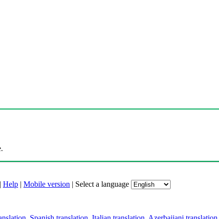
.
|
Help
|
Mobile version
|
Select a language
anslation
,
Spanish translation
,
Italian translation
,
Azerbaijani translation