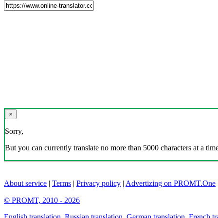
×
Sorry,
But you can currently translate no more than 5000 characters at a time
About service
|
Terms
|
Privacy policy
|
Advertizing on PROMT.One
© PROMT, 2010 - 2026
English translation
,
Russian translation
,
German translation
,
French tr