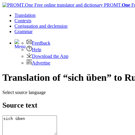
PROMT.
One
F
Translation
Contexts
Conjugation
and declension
Grammar
Feedback
Help
Download the App
Advertise
Translation of “sich üben” to R
Select source language
Source text