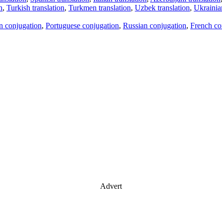
n
,
Turkish translation
,
Turkmen translation
,
Uzbek translation
,
Ukrainian
an conjugation
,
Portuguese conjugation
,
Russian conjugation
,
French co
Advert