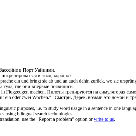
бассейне в Порт Уайними.
с
потренироваться
в этом, хорошо?
prache ein und bringt sie ab und an auch dahin zurück, wo sie ursprü
 туда, где они впервые появились:
er in Flugzeugen machen.
Пилоты
тренируются
на симуляторах само
für ein oder zwei Wochen."
"Смотри, Дерек, возьми это домой и
тр
inguistic purposes, i.e. to study word usage in a sentence in one langua
ces using bilingual search technologies.
r translation, use the "Report a problem" option or
write to us
.