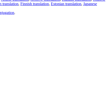
 translation
,
Finnish translation
,
Estonian translation
,
Japanese
njugation
.