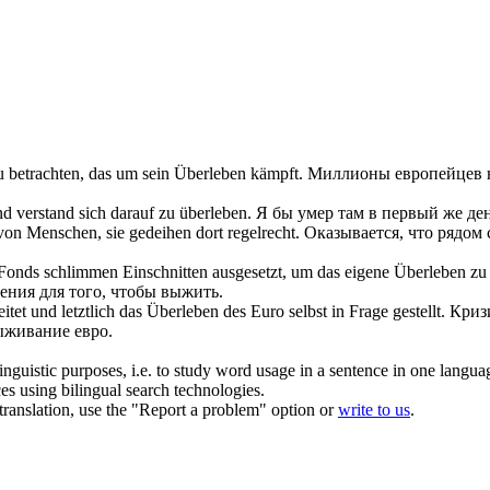
u betrachten, das um sein
Überleben
kämpft.
Миллионы европейцев н
und verstand
sich
darauf zu
überleben
.
Я бы умер там в первый же день
on Menschen, sie gedeihen dort regelrecht.
Оказывается, что рядом
Fonds schlimmen Einschnitten ausgesetzt, um das eigene
Überleben
zu 
ния для того, чтобы
выжить
.
tet und letztlich das
Überleben
des Euro selbst in Frage gestellt.
Криз
ыживание
евро.
inguistic purposes, i.e. to study word usage in a sentence in one langua
ces using bilingual search technologies.
r translation, use the "Report a problem" option or
write to us
.