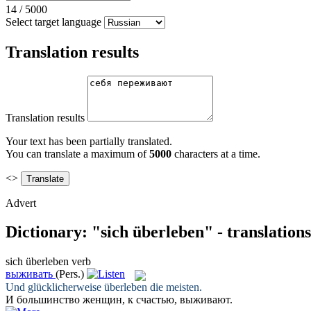
14
/
5000
Select target language
Translation results
Translation results
Your text has been partially translated.
You can translate a maximum of
5000
characters at a time.
<>
Advert
Dictionary: "sich überleben" - translation
sich überleben
verb
выживать
(Pers.)
Und glücklicherweise
überleben
die meisten.
И большинство женщин, к счастью,
выживают
.