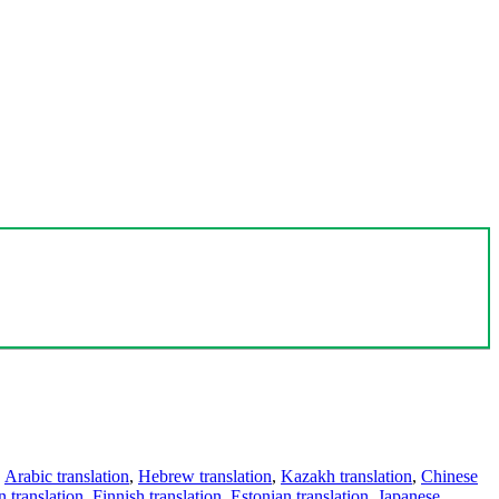
,
Arabic translation
,
Hebrew translation
,
Kazakh translation
,
Chinese
 translation
,
Finnish translation
,
Estonian translation
,
Japanese