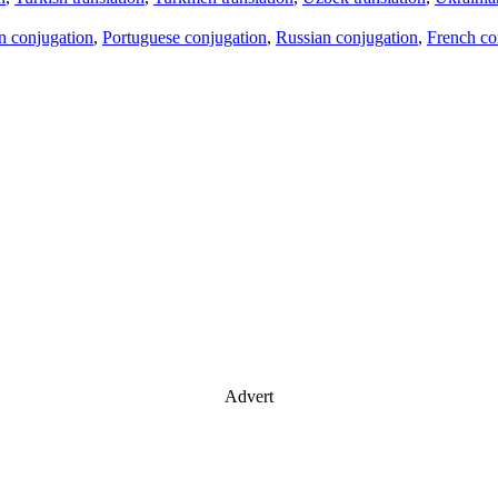
an conjugation
,
Portuguese conjugation
,
Russian conjugation
,
French co
Advert