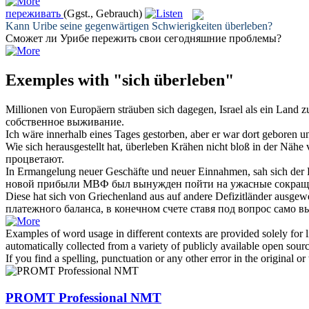
переживать
(Ggst., Gebrauch)
Kann Uribe seine gegenwärtigen Schwierigkeiten
überleben
?
Сможет ли Урибе
пережить
свои сегодняшние проблемы?
Exemples with "sich überleben"
Millionen von Europäern sträuben
sich
dagegen, Israel als ein Land z
собственное
выживание
.
Ich wäre innerhalb eines Tages gestorben, aber er war dort geboren 
Wie
sich
herausgestellt hat,
überleben
Krähen nicht bloß in der Nähe v
процветают.
In Ermangelung neuer Geschäfte und neuer Einnahmen, sah
sich
der 
новой прибыли МВФ был вынужден пойти на ужасные сокраще
Diese hat
sich
von Griechenland aus auf andere Defizitländer ausgewei
платежного баланса, в конечном счете ставя под вопрос само
в
Examples of word usage in different contexts are provided solely for l
automatically collected from a variety of publicly available open sour
If you find a spelling, punctuation or any other error in the original o
PROMT Professional NMT