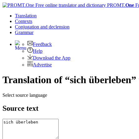
PROMT.
One
F
Translation
Contexts
Conjugation
and declension
Grammar
Feedback
Help
Download the App
Advertise
Translation of “sich überleben”
Select source language
Source text