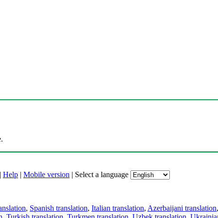
.
|
Help
|
Mobile version
|
Select a language
anslation
,
Spanish translation
,
Italian translation
,
Azerbaijani translation
n
,
Turkish translation
,
Turkmen translation
,
Uzbek translation
,
Ukrainian