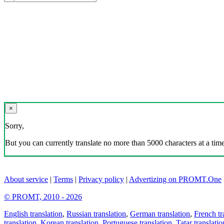
×
Sorry,
But you can currently translate no more than 5000 characters at a time
About service
|
Terms
|
Privacy policy
|
Advertizing on PROMT.One
© PROMT, 2010 - 2026
English translation
,
Russian translation
,
German translation
,
French tr
translation
,
Korean translation
,
Portuguese translation
,
Tatar translatio