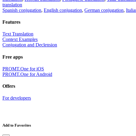
translation
Spanish conjugation
,
English conjugation
,
German conjugation
,
Itali
Features
Text Translation
Context Examples
Conjugation and Declension
Free apps
PROMT.One for iOS
PROMT.One for Android
Offers
For developers
Add to Favorites