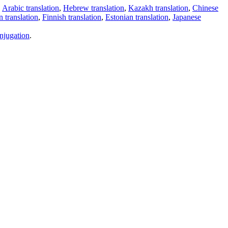
,
Arabic translation
,
Hebrew translation
,
Kazakh translation
,
Chinese
 translation
,
Finnish translation
,
Estonian translation
,
Japanese
njugation
.