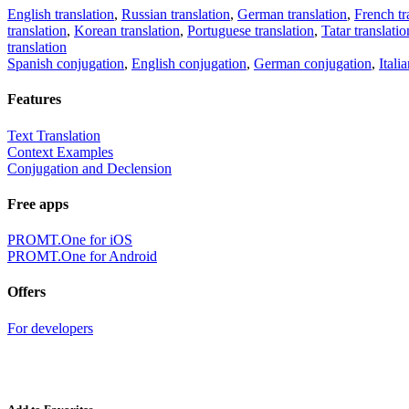
English translation
,
Russian translation
,
German translation
,
French tr
translation
,
Korean translation
,
Portuguese translation
,
Tatar translatio
translation
Spanish conjugation
,
English conjugation
,
German conjugation
,
Itali
Features
Text Translation
Context Examples
Conjugation and Declension
Free apps
PROMT.One for iOS
PROMT.One for Android
Offers
For developers