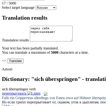
17
/
5000
Select target language
Translation results
Translation results
Your text has been partially translated.
You can translate a maximum of
5000
characters at a time.
<>
Advert
Dictionary: "sich überspringen" - transla
sich überspringen
verb
перепрыгивать
Falls ein Grippevirus allerdings von Enten etwa auf Hühner
übersprin
Но если грипп
перепрыгивает
от, скажем, уток к цыплятам, по