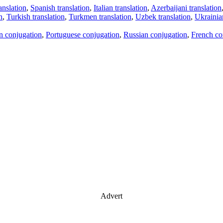
anslation
,
Spanish translation
,
Italian translation
,
Azerbaijani translation
n
,
Turkish translation
,
Turkmen translation
,
Uzbek translation
,
Ukrainian
an conjugation
,
Portuguese conjugation
,
Russian conjugation
,
French co
Advert