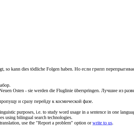
gt
, so kann dies tödliche Folgen haben.
Но если грипп
перепрыгива
абор.
Neuen Osten - sie werden die Fluglinie
überspringen
.
Лучшие из разв
пропущу
и сразу перейду к космической фазе.
inguistic purposes, i.e. to study word usage in a sentence in one langua
ces using bilingual search technologies.
r translation, use the "Report a problem" option or
write to us
.