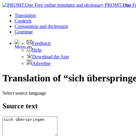
PROMT.
One
F
Translation
Contexts
Conjugation
and declension
Grammar
Feedback
Help
Download the App
Advertise
Translation of “sich überspring
Select source language
Source text