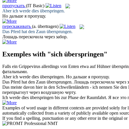
пропускать
(IT Basic)
Aber ich werde dies
überspringen
.
Но дальше я
пропущу
.
перескакивать
(a. übertragen)
Das Pferd hat den Zaun
übersprungen
.
Лошадь
перескочила
через забор.
Exemples with "sich überspringen"
Falls ein Grippevirus allerdings von Enten etwa auf Hühner
übersprin
фатальными.
Aber ich werde dies
überspringen
.
Но дальше я
пропущу
.
Das Pferd hat den Zaun
übersprungen
.
Лошадь
перескочила
через з
Das meiste davon hier in den Schwellenländern - ich nennen Sie den 
перепрыгнут
через воздушную черту.
Ich werde dies
überspringen
bis zur Phase der Raumfahrt.
Я все это
Examples of word usage in different contexts are provided solely for l
automatically collected from a variety of publicly available open sour
If you find a spelling, punctuation or any other error in the original o