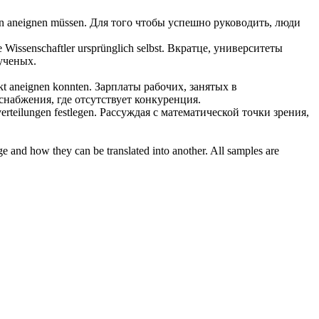
en
aneignen
müssen.
Для того чтобы успешно руководить, люди
ie Wissenschaftler ursprünglich selbst.
Вкратце, университеты
ученых.
rkt
aneignen
konnten.
Зарплаты рабочих, занятых в
оснабжения, где отсутствует конкуренция.
rteilungen festlegen.
Рассуждая с математической точки зрения,
ge and how they can be translated into another. All samples are