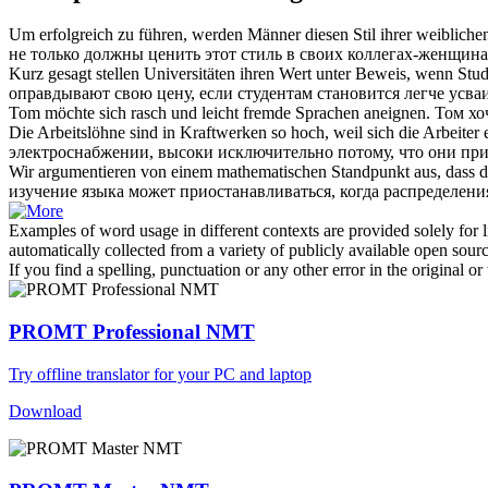
Um erfolgreich zu führen, werden Männer diesen Stil ihrer weiblich
не только должны ценить этот стиль в своих коллегах-женщина
Kurz gesagt stellen Universitäten ihren Wert unter Beweis, wenn Stu
оправдывают свою цену, если студентам становится легче
усва
Tom möchte
sich
rasch und leicht fremde Sprachen
aneignen
.
Том хо
Die Arbeitslöhne sind in Kraftwerken so hoch, weil
sich
die Arbeiter 
электроснабжении, высоки исключительно потому, что они
при
Wir argumentieren von einem mathematischen Standpunkt aus, dass 
изучение языка может приостанавливаться, когда распределени
Examples of word usage in different contexts are provided solely for l
automatically collected from a variety of publicly available open sour
If you find a spelling, punctuation or any other error in the original o
PROMT Professional NMT
Try offline translator for your PC and laptop
Download