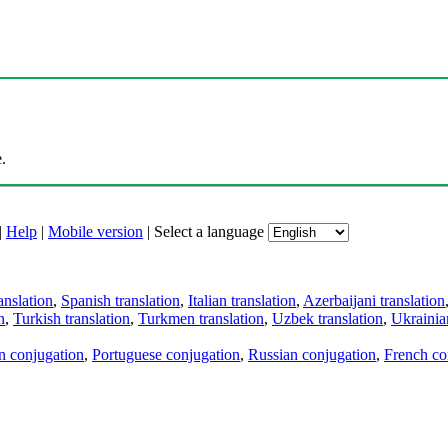
.
|
Help
|
Mobile version
|
Select a language
anslation
,
Spanish translation
,
Italian translation
,
Azerbaijani translation
n
,
Turkish translation
,
Turkmen translation
,
Uzbek translation
,
Ukrainian
an conjugation
,
Portuguese conjugation
,
Russian conjugation
,
French co