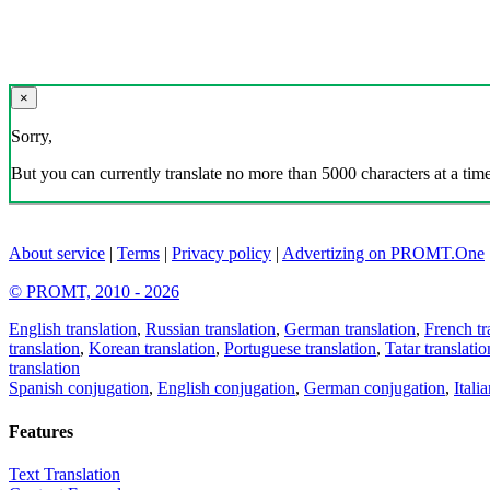
×
Sorry,
But you can currently translate no more than 5000 characters at a time
About service
|
Terms
|
Privacy policy
|
Advertizing on PROMT.One
© PROMT, 2010 - 2026
English translation
,
Russian translation
,
German translation
,
French tr
translation
,
Korean translation
,
Portuguese translation
,
Tatar translatio
translation
Spanish conjugation
,
English conjugation
,
German conjugation
,
Itali
Features
Text Translation