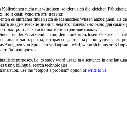
en Kolleginnen nicht nur würdigen, sondern
sich
die gleichen Fähigkeit
х, но и сами
усвоить
эти навыки.
denten es einfacher finden
sich
akademisches Wissen
anzueignen
, als d
ивать
академические знания, чем это изначально было для самих 
чет быстро и легко
осваивать
иностранные языки.
einen Teil der Zusatzrenditen auf dem konkurrenzlosen Elektrizitätsma
сваивают
часть ренты, которая создается на рынке услуг электр
das
Aneignen
von Sprachen verlangsamt wird, wenn
sich
unsere Klangve
я стабилизируются.
inguistic purposes, i.e. to study word usage in a sentence in one langua
ces using bilingual search technologies.
r translation, use the "Report a problem" option or
write to us
.