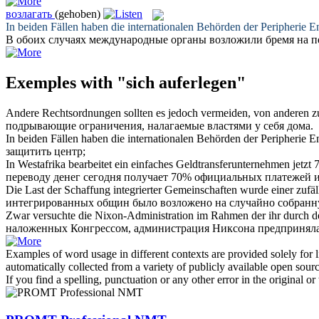
возлагать
(gehoben)
In beiden Fällen haben die internationalen Behörden der Peripherie
В обоих случаях международные органы
возложили
бремя на п
Exemples with "sich auferlegen"
Andere Rechtsordnungen sollten es jedoch vermeiden, von anderen 
подрывающие ограничения,
налагаемые
властями у себя дома.
In beiden Fällen haben die internationalen Behörden der Peripherie
защитить центр;
In Westafrika bearbeitet ein einfaches Geldtransferunternehmen jet
переводу денег сегодня получает 70% официальных платежей 
Die Last der Schaffung integrierter Gemeinschaften wurde einer zuf
интегрированных общин было
возложено
на случайно собранн
Zwar versuchte die Nixon-Administration im Rahmen der ihr durch 
наложенных
Конгрессом, администрация Никсона предприняла
Examples of word usage in different contexts are provided solely for l
automatically collected from a variety of publicly available open sour
If you find a spelling, punctuation or any other error in the original o