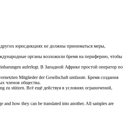
 других юрисдикциях не должны приниматься меры,
еждународные органы
возложили
бремя на периферию, чтобы
reinbarungen
auferlegt
.
В Западной Африке простой оператор по
vernetzten Mitglieder der Gesellschaft umfasste.
Бремя создания
ых членов общества.
g zu stützen.
Всё ещё действуя в условиях ограничений,
ge and how they can be translated into another. All samples are