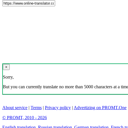
×
Sorry,
But you can currently translate no more than 5000 characters at a time
About service
|
Terms
|
Privacy policy
|
Advertizing on PROMT.One
© PROMT, 2010 - 2026
English translation
,
Russian translation
,
German translation
,
French tr