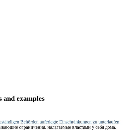
ns and examples
zuständigen Behörden
auferlegte
Einschränkungen zu unterlaufen.
рывающие ограничения,
налагаемые
властями у себя дома.