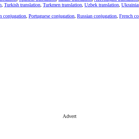
n
,
Turkish translation
,
Turkmen translation
,
Uzbek translation
,
Ukrainian
an conjugation
,
Portuguese conjugation
,
Russian conjugation
,
French co
Advert