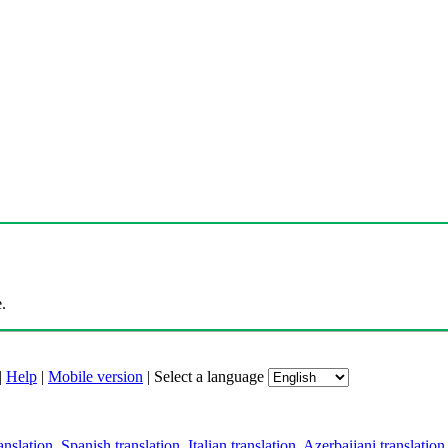
.
|
Help
|
Mobile version
|
Select a language
anslation
,
Spanish translation
,
Italian translation
,
Azerbaijani translation