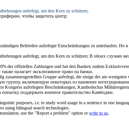
 Entbehrungen
auferlegt
, um den Kern zu schützen;
ериферию, чтобы защитить центр;
zuständigen Behörden
auferlegte
Einschränkungen zu unterlaufen.
Но в
 Entbehrungen
auferlegt
, um den Kern zu schützen;
В обоих случаях м
zt 70% der offiziellen Zahlungen und hat den Banken zudem Exklusivve
и также
налагает
эксклюзивное право на банки.
ällig zusammengestellten Gruppe
auferlegt
, die einige der am wenigsten 
ую группу, включающую некоторых из наименее интегрированн
den Kongress
auferlegten
Beschränkungen, Kambodschas Militärregierun
 попытку поддержать военное правительство Камбоджи.
inguistic purposes, i.e. to study word usage in a sentence in one langua
ces using bilingual search technologies.
r translation, use the "Report a problem" option or
write to us
.