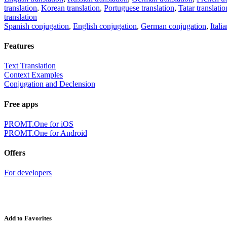
translation
,
Korean translation
,
Portuguese translation
,
Tatar translatio
translation
Spanish conjugation
,
English conjugation
,
German conjugation
,
Itali
Features
Text Translation
Context Examples
Conjugation and Declension
Free apps
PROMT.One for iOS
PROMT.One for Android
Offers
For developers
Add to Favorites