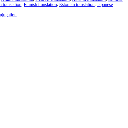
 translation
,
Finnish translation
,
Estonian translation
,
Japanese
njugation
.