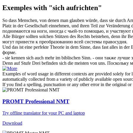
Exemples with "sich aufrichten"
So dass Menschen, von denen man glauben würde, dass sie durch Ar
Platz in der Gesellschaft einnehmen, und ihren Teil zur Veränderung d
поднимаются
на ноги, иногда с чьей-то помощью, и участвуют 
Alle Bürger sollten solchen Stützen des Rechts beistehen, denn ihr 
могут привести к преобразованию всей системы правосудия.
Und das ist eine perfekte Theorie in dem Sinne, dass fast alles in der
форме.
- sie kennen
sich
auch mehr im biblischen Sinn.
- они также лучше 
Denn auf Stufe Drei befinden
sich
die meisten von uns.
Поскольку м
Examples of word usage in different contexts are provided solely for l
automatically collected from a variety of publicly available open sour
If you find a spelling, punctuation or any other error in the original o
PROMT Professional NMT
Try offline translator for your PC and laptop
Download