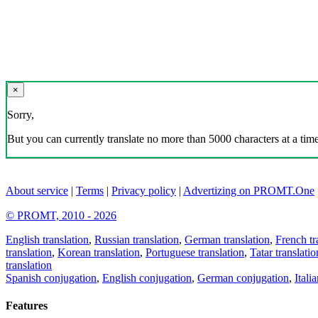
×
Sorry,
But you can currently translate no more than 5000 characters at a time
About service
|
Terms
|
Privacy policy
|
Advertizing on PROMT.One
© PROMT, 2010 - 2026
English translation
,
Russian translation
,
German translation
,
French tr
translation
,
Korean translation
,
Portuguese translation
,
Tatar translatio
translation
Spanish conjugation
,
English conjugation
,
German conjugation
,
Itali
Features