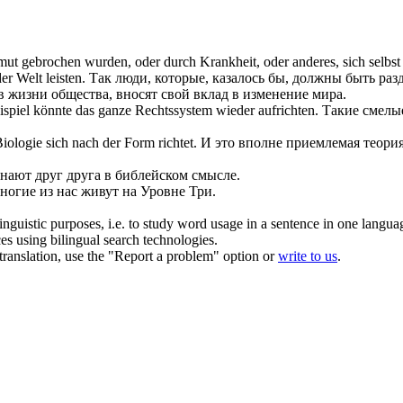
mut gebrochen wurden, oder durch Krankheit, oder anderes,
sich
selbst
er Welt leisten.
Так люди, которые, казалось бы, должны быть ра
в жизни общества, вносят свой вклад в изменение мира.
Beispiel könnte das ganze Rechtssystem wieder
aufrichten
.
Такие смелы
 Biologie
sich
nach der Form richtet.
И это вполне приемлемая теория
знают друг друга в библейском смысле.
ногие из нас живут на Уровне Три.
inguistic purposes, i.e. to study word usage in a sentence in one langua
ces using bilingual search technologies.
r translation, use the "Report a problem" option or
write to us
.