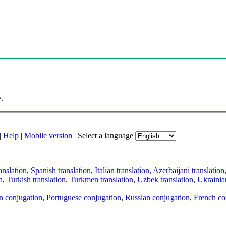
.
|
Help
|
Mobile version
|
Select a language
anslation
,
Spanish translation
,
Italian translation
,
Azerbaijani translation
n
,
Turkish translation
,
Turkmen translation
,
Uzbek translation
,
Ukrainian
an conjugation
,
Portuguese conjugation
,
Russian conjugation
,
French co