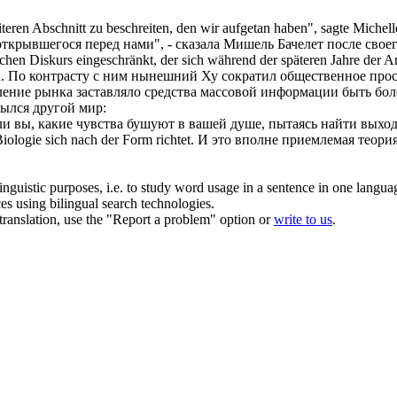
iteren Abschnitt zu beschreiten, den wir
aufgetan
haben", sagte Michell
открывшегося
перед нами", - сказала Мишель Бачелет после своег
ischen Diskurs eingeschränkt, der sich während der späteren Jahre der 
.
По контрасту с ним нынешний Ху сократил общественное прос
ление рынка заставляло средства массовой информации быть бо
рылся
другой мир:
ли вы, какие чувства бушуют в вашей душе, пытаясь найти выхо
 Biologie
sich
nach der Form richtet.
И это вполне приемлемая теория
inguistic purposes, i.e. to study word usage in a sentence in one langua
ces using bilingual search technologies.
r translation, use the "Report a problem" option or
write to us
.