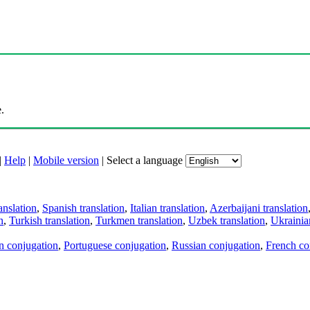
.
|
Help
|
Mobile version
|
Select a language
anslation
,
Spanish translation
,
Italian translation
,
Azerbaijani translation
n
,
Turkish translation
,
Turkmen translation
,
Uzbek translation
,
Ukrainian
an conjugation
,
Portuguese conjugation
,
Russian conjugation
,
French co