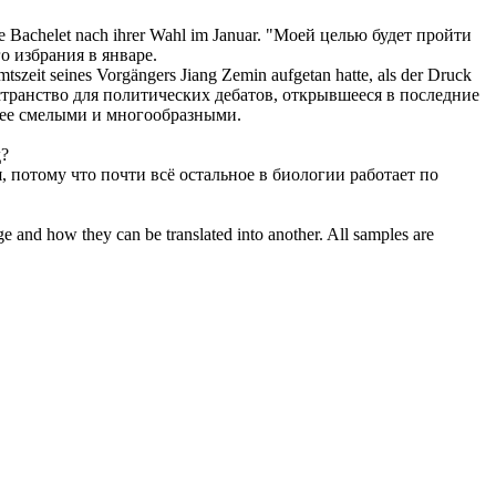
e Bachelet nach ihrer Wahl im Januar.
"Моей целью будет пройти
о избрания в январе.
Amtszeit seines Vorgängers Jiang Zemin
aufgetan
hatte, als der Druck
транство для политических дебатов,
открывшееся
в последние
лее смелыми и многообразными.
д?
, потому что почти всё остальное в биологии работает по
ge and how they can be translated into another. All samples are