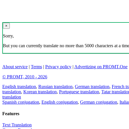
×
Sorry,
But you can currently translate no more than 5000 characters at a time
About service
|
Terms
|
Privacy policy
|
Advertizing on PROMT.One
© PROMT, 2010 - 2026
English translation
,
Russian translation
,
German translation
,
French tr
translation
,
Korean translation
,
Portuguese translation
,
Tatar translatio
translation
Spanish conjugation
,
English conjugation
,
German conjugation
,
Itali
Features
Text Translation