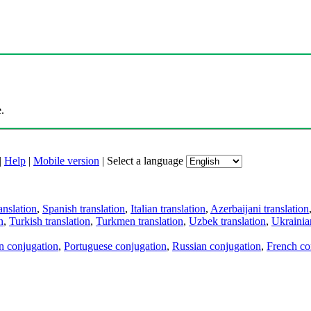
.
|
Help
|
Mobile version
|
Select a language
anslation
,
Spanish translation
,
Italian translation
,
Azerbaijani translation
n
,
Turkish translation
,
Turkmen translation
,
Uzbek translation
,
Ukrainian
an conjugation
,
Portuguese conjugation
,
Russian conjugation
,
French co