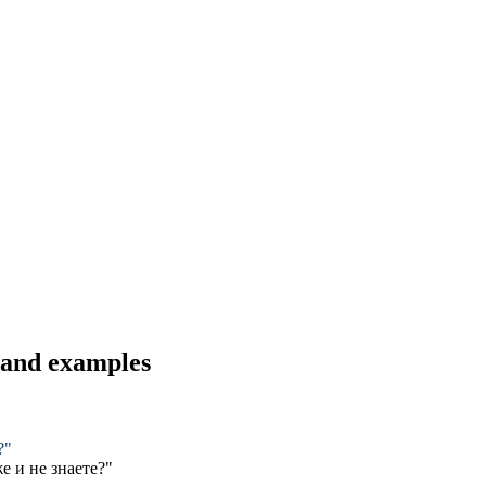
s and examples
?"
е и не знаете?"