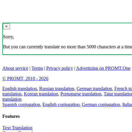
×
Sorry,
But you can currently translate no more than 5000 characters at a time
About service
|
Terms
|
Privacy policy
|
Advertizing on PROMT.One
© PROMT, 2010 - 2026
English translation
,
Russian translation
,
German translation
,
French tr
translation
,
Korean translation
,
Portuguese translation
,
Tatar translatio
translation
Spanish conjugation
,
English conjugation
,
German conjugation
,
Itali
Features
Text Translation