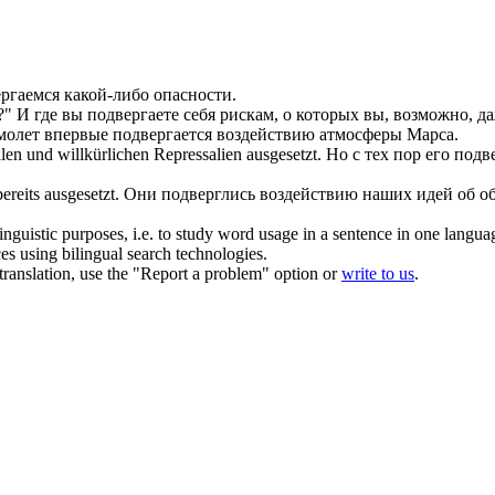
ргаемся
какой-либо опасности.
?"
И где вы
подвергаете
себя рискам, о которых вы, возможно, да
молет впервые
подвергается
воздействию атмосферы Марса.
len und willkürlichen Repressalien
ausgesetzt
.
Но с тех пор его
подв
bereits
ausgesetzt
.
Они
подверглись
воздействию наших идей об об
inguistic purposes, i.e. to study word usage in a sentence in one langua
ces using bilingual search technologies.
r translation, use the "Report a problem" option or
write to us
.