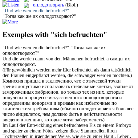
оплодотворять
(Biol.)
"Und wie werden die
befruchtet
?"
"Тогда как же их
оплодотворяют
?"
Exemples with "sich befruchten"
"Und wie werden die
befruchtet
?"
"Тогда как же их
оплодотворяют
?"
Und die werden dann von den Männchen
befruchtet
.
а самцы их
оплодотворяют
.
(Für gewöhnlich werden mehr Eier
befruchtet
, als dann tatsächlich
den Frauen eingepflanzt werden, die schwanger werden möchten.)
Комиссия пришла к заключению, что с этической точки
зрения допустимо использовать стебельные клетки, взятые от
замороженных эмбрионов, но только тех из них, которые
получены в процессе искусственного
оплодотворения
и
определенны донорами и врачами как избыточные по
клиническим требованиям (обычно оплодотворяется большее
число яйцеклеток, чем должно быть в действительности
введено в женщин, которые хотят забеременеть).
Im Lauf der Entwicklung eines
befruchteten
Eis zu einem Embryo
und später zu einem Fötus, zeigen diese Stammzellen ihren
Tochterzellen in irgendeiner Weise, wie sie zu einer Haut-, Leber-,