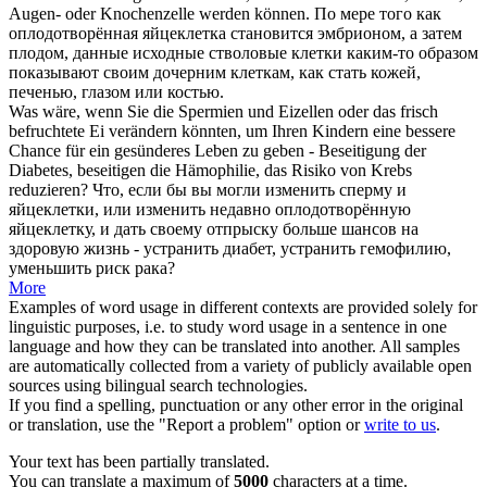
Augen- oder Knochenzelle werden können.
По мере того как
оплодотворённая
яйцеклетка становится эмбрионом, а затем
плодом, данные исходные стволовые клетки каким-то образом
показывают своим дочерним клеткам, как стать кожей,
печенью, глазом или костью.
Was wäre, wenn Sie die Spermien und Eizellen oder das frisch
befruchtete
Ei verändern könnten, um Ihren Kindern eine bessere
Chance für ein gesünderes Leben zu geben - Beseitigung der
Diabetes, beseitigen die Hämophilie, das Risiko von Krebs
reduzieren?
Что, если бы вы могли изменить сперму и
яйцеклетки, или изменить недавно
оплодотворённую
яйцеклетку, и дать своему отпрыску больше шансов на
здоровую жизнь - устранить диабет, устранить гемофилию,
уменьшить риск рака?
More
Examples of word usage in different contexts are provided solely for
linguistic purposes, i.e. to study word usage in a sentence in one
language and how they can be translated into another. All samples
are automatically collected from a variety of publicly available open
sources using bilingual search technologies.
If you find a spelling, punctuation or any other error in the original
or translation, use the "Report a problem" option or
write to us
.
Your text has been partially translated.
You can translate a maximum of
5000
characters at a time.