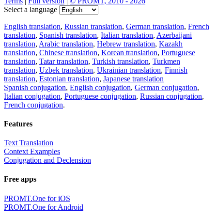
Terms
|
Full version
|
© PROMT, 2010 - 2026
Select a language
English translation
,
Russian translation
,
German translation
,
French
translation
,
Spanish translation
,
Italian translation
,
Azerbaijani
translation
,
Arabic translation
,
Hebrew translation
,
Kazakh
translation
,
Chinese translation
,
Korean translation
,
Portuguese
translation
,
Tatar translation
,
Turkish translation
,
Turkmen
translation
,
Uzbek translation
,
Ukrainian translation
,
Finnish
translation
,
Estonian translation
,
Japanese translation
Spanish conjugation
,
English conjugation
,
German conjugation
,
Italian conjugation
,
Portuguese conjugation
,
Russian conjugation
,
French conjugation
.
Features
Text Translation
Context Examples
Conjugation and Declension
Free apps
PROMT.One for iOS
PROMT.One for Android