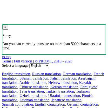
×
Sorry,
But you can currently translate no more than 5000 characters at a
time.
to top
Terms
|
Full version
|
© PROMT, 2010 - 2026
Select a language
English translation
,
Russian translation
,
German translation
,
French
translation
,
Spanish translation
,
Italian translation
,
Azerbaijani
translation
,
Arabic translation
,
Hebrew translation
,
Kazakh
translation
,
Chinese translation
,
Korean translation
,
Portuguese
translation
,
Tatar translation
,
Turkish translation
,
Turkmen
translation
,
Uzbek translation
,
Ukrainian translation
,
Finnish
translation
,
Estonian translation
,
Japanese translation
Spanish conjugation
,
English conjugation
,
German conjugation
,