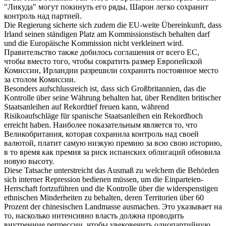
"Ликуда" могут покинуть его ряды, Шарон легко
сохранит
контроль над партией.
Die Regierung sicherte
sich
zudem die EU-weite Übereinkunft, dass
Irland seinen ständigen Platz am Kommissionstisch
behalten
darf
und die Europäische Kommission nicht verkleinert wird.
Правительство также добилось соглашения от всего ЕС,
чтобы вместо того, чтобы сократить размер Европейской
Комиссии, Ирландии разрешили
сохранить
постоянное место
за столом Комиссии.
Besonders aufschlussreich ist, dass
sich
Großbritannien, das die
Kontrolle über seine Währung
behalten
hat, über Renditen britischer
Staatsanleihen auf Rekordtief freuen kann, während
Risikoaufschläge für spanische Staatsanleihen ein Rekordhoch
erreicht haben.
Наиболее показательным является то, что
Великобритания, которая
сохранила
контроль над своей
валютой, платит самую низкую премию за всю свою историю,
в то время как премия за риск испанских облигаций обновила
новую высоту.
Diese Tatsache unterstreicht das Ausmaß zu welchem die Behörden
sich
interner Repression bedienen müssen, um die Einparteien-
Herrschaft fortzuführen und die Kontrolle über die widerspenstigen
ethnischen Minderheiten zu
behalten
, deren Territorien über 60
Prozent der chinesischen Landmasse ausmachen.
Это указывает на
то, насколько интенсивно власть должна проводить
внутренние репрессии, чтобы увековечить однопартийную