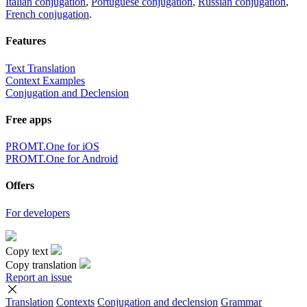
Italian conjugation
,
Portuguese conjugation
,
Russian conjugation
,
French conjugation
.
Features
Text Translation
Context Examples
Conjugation and Declension
Free apps
PROMT.One for iOS
PROMT.One for Android
Offers
For developers
Copy text
Copy translation
Report an issue
Translation
Contexts
Conjugation
and declension
Grammar