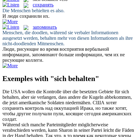
сохранять
Die Menschen
behielten
es also.
И люди
сохранили
их.
запоминать
Menschen, die doodlen, während sie verbaler Informationen
ausgesetzt werden,
behalten
mehr von diesen Informationen als ihre
nicht-doodlenden Mitmenschen.
Люди, рисующие во время восприятия вербальной
информации,
запоминают
больше информации, чем их не
рисующие коллеги.
Exemples with "sich behalten"
Die USA wollen die Kontrolle über die besetzten Gebiete für
sich
behalten
, aber sie verlangen, dass andere die Kugeln abbekommen,
die jetzt amerikanische Soldaten niedermähen.
США хотят
сохранить
контроль над оккупацией Ирака, но также хотят,
чтобы другие получали пули, косящие сегодня американских
солдат.
Während
sich
manche Parteimitglieder möglicherweise
verabschieden werden, kann Sharon in seiner Partei leicht die Fäden
in der Hand
behalten
.
Так что, в то время как некоторые члены