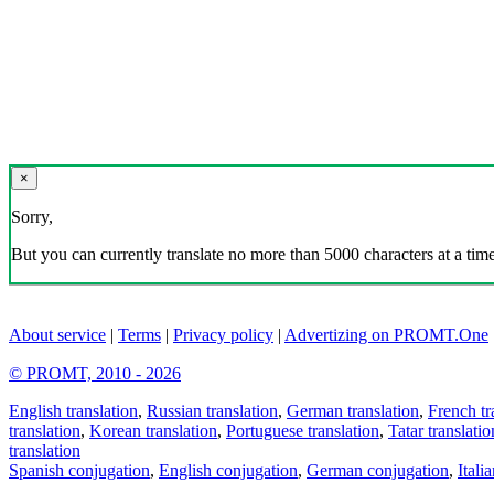
×
Sorry,
But you can currently translate no more than 5000 characters at a time
About service
|
Terms
|
Privacy policy
|
Advertizing on PROMT.One
© PROMT, 2010 - 2026
English translation
,
Russian translation
,
German translation
,
French tr
translation
,
Korean translation
,
Portuguese translation
,
Tatar translatio
translation
Spanish conjugation
,
English conjugation
,
German conjugation
,
Itali