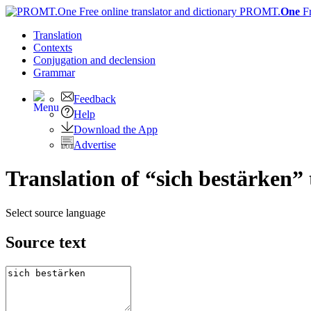
PROMT.
One
F
Translation
Contexts
Conjugation
and declension
Grammar
Feedback
Help
Download the App
Advertise
Translation of “sich bestärken”
Select source language
Source text