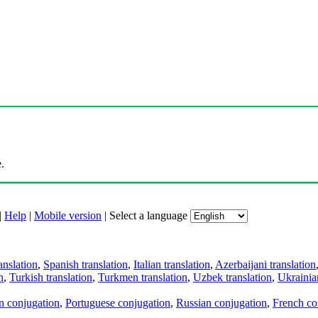
.
|
Help
|
Mobile version
|
Select a language
anslation
,
Spanish translation
,
Italian translation
,
Azerbaijani translation
n
,
Turkish translation
,
Turkmen translation
,
Uzbek translation
,
Ukrainian
an conjugation
,
Portuguese conjugation
,
Russian conjugation
,
French co