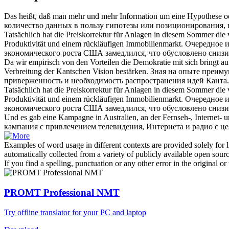
Das heißt, daß man mehr und mehr Information um eine Hypothese o
количество данных в пользу гипотезы или позиционирования,
Tatsächlich hat die Preiskorrektur für Anlagen in diesem Sommer di
Produktivität und einem rückläufigen Immobilienmarkt.
Очередное и
экономического роста США замедлился, что обусловлено сниз
Da wir empirisch von den Vorteilen die Demokratie mit sich bringt a
Verbreitung der Kantschen Vision
bestärken
.
Зная на опыте преиму
приверженность и необходимость распространения идей Канта.
Tatsächlich hat die Preiskorrektur für Anlagen in diesem Sommer di
Produktivität und einem rückläufigen Immobilienmarkt.
Очередное и
экономического роста США замедлился, что обусловлено сниз
Und es gab eine Kampagne in Australien, an der Fernseh-, Internet- 
кампания с привлечением телевидения, Интернета и радио с це
Examples of word usage in different contexts are provided solely for l
automatically collected from a variety of publicly available open sour
If you find a spelling, punctuation or any other error in the original o
PROMT Professional NMT
Try offline translator for your PC and laptop