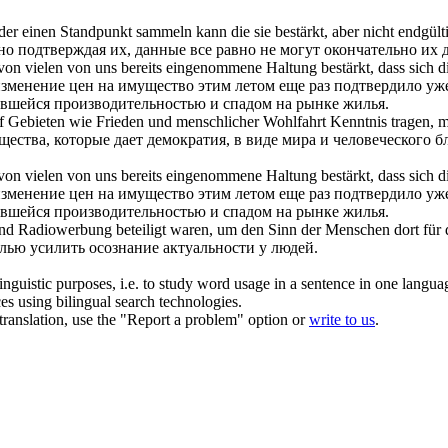
der einen Standpunkt sammeln kann die sie
bestärkt
, aber nicht endgült
 но
подтверждая
их, данные все равно не могут окончательно их д
e von vielen von uns bereits eingenommene Haltung
bestärkt
, dass sich 
зменение цен на имущество этим летом еще раз
подтвердило
уже
ившейся производительностью и спадом на рынке жилья.
uf Gebieten wie Frieden und menschlicher Wohlfahrt Kenntnis tragen, m
щества, которые дает демократия, в виде мира и человеческого 
e von vielen von uns bereits eingenommene Haltung
bestärkt
, dass
sich
di
зменение цен на имущество этим летом еще раз
подтвердило
уже
ившейся производительностью и спадом на рынке жилья.
und Radiowerbung beteiligt waren, um den Sinn der Menschen dort für 
лью усилить осознание актуальности у людей.
inguistic purposes, i.e. to study word usage in a sentence in one langua
ces using bilingual search technologies.
r translation, use the "Report a problem" option or
write to us
.