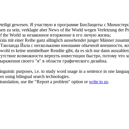
teiligt gewesen
.
Я
участвую
в программе БиоЗащиты с Министер
sen
zu sein, verklagte aber News of the World wegen Verletzung der Pr
f the World за незаконное вторжение в его личую жизнь;
 Yala mit einer Reihe ganz alltäglich aussehender junger Männer zusa
и Таиланда Йала с несколькими юношами обычной внешности, к
wohl es keine unmittelbare Rendite gibt, da es sich nur dann auszahle
утствие возможности вернуть инвестиции быстро, потому что зат
 выражения
своего
"я" в области графического дизайна.
inguistic purposes, i.e. to study word usage in a sentence in one langua
ces using bilingual search technologies.
r translation, use the "Report a problem" option or
write to us
.