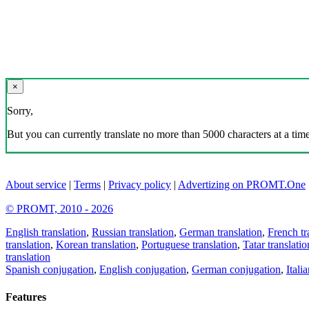
×
Sorry,
But you can currently translate no more than 5000 characters at a time
About service
|
Terms
|
Privacy policy
|
Advertizing on PROMT.One
© PROMT, 2010 - 2026
English translation
,
Russian translation
,
German translation
,
French tr
translation
,
Korean translation
,
Portuguese translation
,
Tatar translatio
translation
Spanish conjugation
,
English conjugation
,
German conjugation
,
Itali
Features