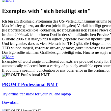
Exemples with "sich beteiligt sein"
Ich bin am Bioshield Programm des US-Verteidigungsministeriums
be
Max Mosley gab zu, an diesem (nicht illegalen) Vorfall
beteiligt gewe
(не противозаконном) событии, но предъявил иск газете News o
Im Juni 2006 saß ich in einem Dorf in der südthailändischen Provinz
В июне 2006 г. я находился в одной деревне южной провинци
Und ich glaube, dass es viele Mensch bei TED gibt, die Dinge tun, ob
TED много людей, которые что-то делают, даже несмотря на отс
Das Ego sollte nicht am Grafikdesign
beteiligt sein
.
Никто не ждёт
Examples of word usage in different contexts are provided solely for l
automatically collected from a variety of publicly available open sour
If you find a spelling, punctuation or any other error in the original o
PROMT Professional NMT
Try offline translator for your PC and laptop
Download