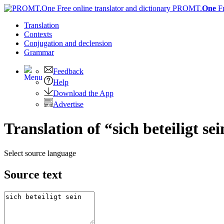
PROMT.
One
F
Translation
Contexts
Conjugation
and declension
Grammar
Feedback
Help
Download the App
Advertise
Translation of “sich beteiligt se
Select source language
Source text