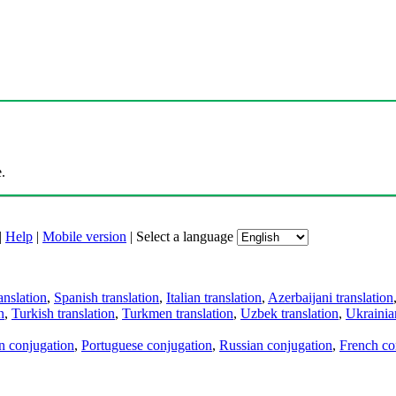
.
|
Help
|
Mobile version
|
Select a language
anslation
,
Spanish translation
,
Italian translation
,
Azerbaijani translation
n
,
Turkish translation
,
Turkmen translation
,
Uzbek translation
,
Ukrainian
an conjugation
,
Portuguese conjugation
,
Russian conjugation
,
French co