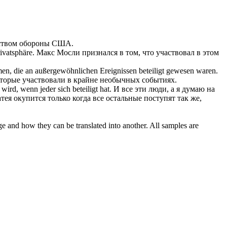
ством обороны США.
ivatsphäre.
Макс Мосли признался в том, что
участвовал
в этом
mmen, die an außergewöhnlichen Ereignissen
beteiligt gewesen
waren.
оторые
участвовали
в крайне необычных событиях.
n wird, wenn jeder
sich beteiligt
hat.
И все эти люди, а я думаю на
ея окупится только когда все остальные поступят так же,
ge and how they can be translated into another. All samples are