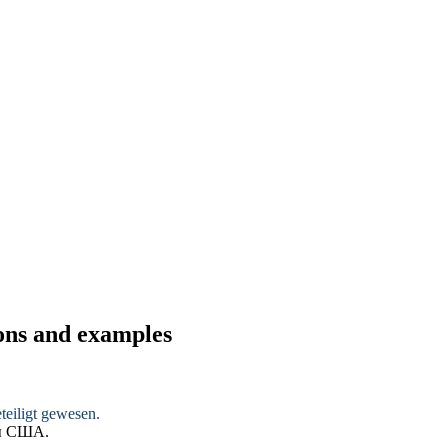
tions and examples
teiligt gewesen
.
ы США.