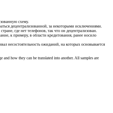
изованную
схему.
ваться
децентрализованной
, за некоторыми исключениями.
 стране, где нет телефонов, так что он
децентрализован
.
ание, к примеру, в области кредитования, ранее носило
вал несостоятельность ожиданий, на которых основывается
ge and how they can be translated into another. All samples are