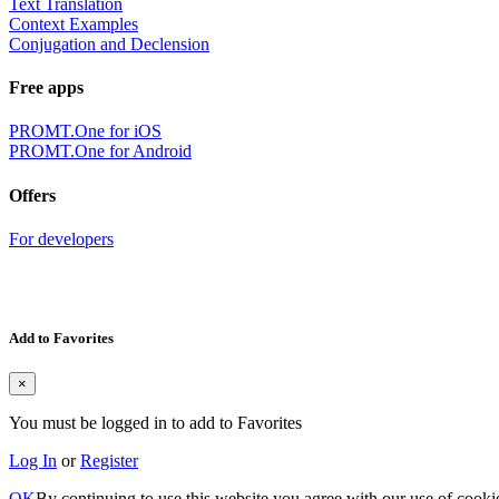
Text Translation
Context Examples
Conjugation and Declension
Free apps
PROMT.One for iOS
PROMT.One for Android
Offers
For developers
Add to Favorites
×
You must be logged in to add to Favorites
Log In
or
Register
OK
By continuing to use this website you agree with our use of cooki