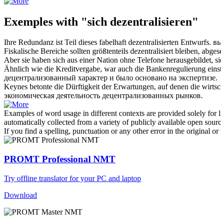
Exemples with "sich dezentralisieren"
Ihre Redundanz ist Teil dieses fabelhaft
dezentralisierten
Entwurfs.
вы
Fiskalische Bereiche sollten größtenteils
dezentralisiert
bleiben, abge
Aber sie haben sich aus einer Nation ohne Telefone herausgebildet, si
Ähnlich wie die Kreditvergabe, war auch die Bankenregulierung eins
децентрализованный
характер и было основано на экспертизе.
Keynes betonte die Dürftigkeit der Erwartungen, auf denen die wirtsch
экономическая деятельность
децентрализованных
рынков.
Examples of word usage in different contexts are provided solely for l
automatically collected from a variety of publicly available open sour
If you find a spelling, punctuation or any other error in the original o
PROMT Professional NMT
Try offline translator for your PC and laptop
Download