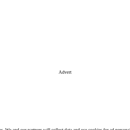
Advert
es. We and our partners will collect data and use cookies for ad perso