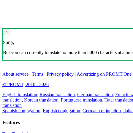
×
Sorry,
But you can currently translate no more than 5000 characters at a time
About service
|
Terms
|
Privacy policy
|
Advertizing on PROMT.One
© PROMT, 2010 - 2026
English translation
,
Russian translation
,
German translation
,
French tr
translation
,
Korean translation
,
Portuguese translation
,
Tatar translatio
translation
Spanish conjugation
,
English conjugation
,
German conjugation
,
Itali
Features