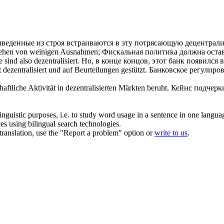
веденные из строя встраиваются в эту потрясающую
децентрал
sehen von weinigen Ausnahmen;
Фискальная политика должна оста
e sind also
dezentralisiert
.
Но, в конце концов, этот банк появился в
t
dezentralisiert
und auf Beurteilungen gestützt.
Банковское регулиров
aftliche Aktivität in
dezentralisierten
Märkten beruht.
Кейнс подчерки
inguistic purposes, i.e. to study word usage in a sentence in one langua
ces using bilingual search technologies.
r translation, use the "Report a problem" option or
write to us
.