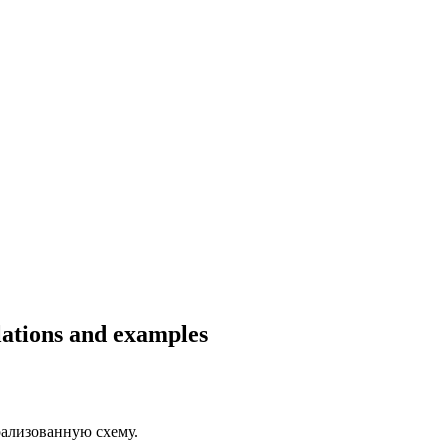
slations and examples
рализованную
схему.