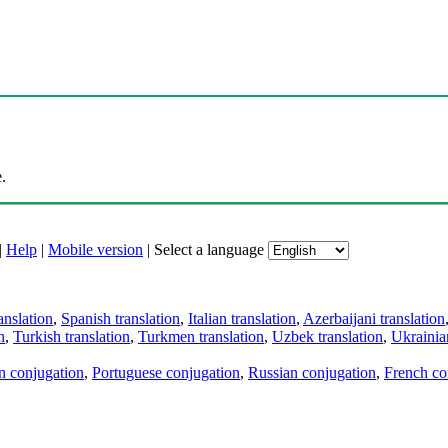
.
|
Help
|
Mobile version
|
Select a language
anslation
,
Spanish translation
,
Italian translation
,
Azerbaijani translation
n
,
Turkish translation
,
Turkmen translation
,
Uzbek translation
,
Ukrainian
an conjugation
,
Portuguese conjugation
,
Russian conjugation
,
French co