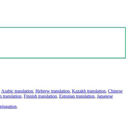
,
Arabic translation
,
Hebrew translation
,
Kazakh translation
,
Chinese
 translation
,
Finnish translation
,
Estonian translation
,
Japanese
njugation
.