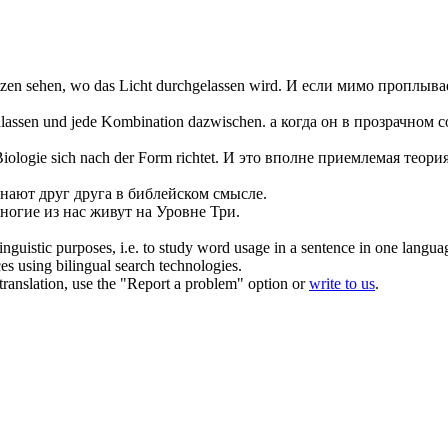
tzen sehen, wo das Licht
durchgelassen
wird.
И если мимо проплывае
lassen
und jede Kombination dazwischen.
а когда он в прозрачном 
 Biologie
sich
nach der Form richtet.
И это вполне приемлемая теория
знают друг друга в библейском смысле.
ногие из нас живут на Уровне Три.
inguistic purposes, i.e. to study word usage in a sentence in one langua
ces using bilingual search technologies.
r translation, use the "Report a problem" option or
write to us
.