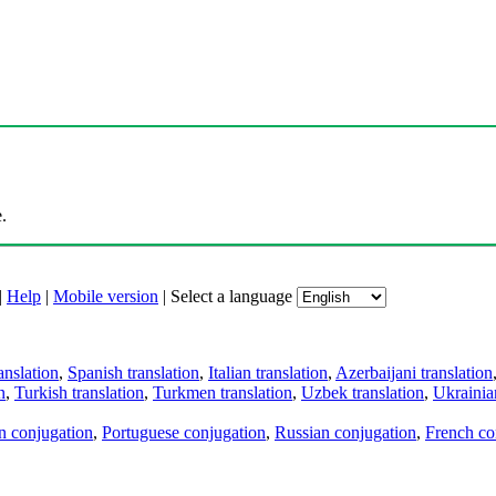
.
|
Help
|
Mobile version
|
Select a language
anslation
,
Spanish translation
,
Italian translation
,
Azerbaijani translation
n
,
Turkish translation
,
Turkmen translation
,
Uzbek translation
,
Ukrainian
an conjugation
,
Portuguese conjugation
,
Russian conjugation
,
French co