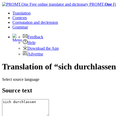
PROMT.
One
F
Translation
Contexts
Conjugation
and declension
Grammar
Feedback
Help
Download the App
Advertise
Translation of “sich durchlasse
Select source language
Source text