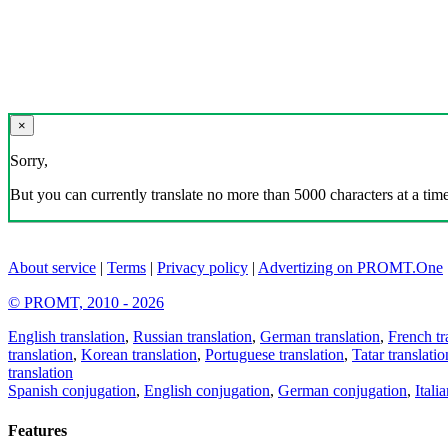
×
Sorry,
But you can currently translate no more than 5000 characters at a time
About service
|
Terms
|
Privacy policy
|
Advertizing on PROMT.One
© PROMT, 2010 - 2026
English translation
,
Russian translation
,
German translation
,
French tr
translation
,
Korean translation
,
Portuguese translation
,
Tatar translatio
translation
Spanish conjugation
,
English conjugation
,
German conjugation
,
Itali
Features