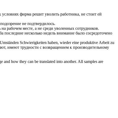
х условиях фирма решит
уволить
работника, не стоит ей
 подозрение не подтвердилось.
 на рабочем месте, а не среди
уволенных
сотрудников.
За последние несколько недель внимание было сосредоточено
Umständen Schwierigkeiten haben, wieder eine produktive Arbeit zu
яют
, имеют трудности с возвращением к производительному
ge and how they can be translated into another. All samples are