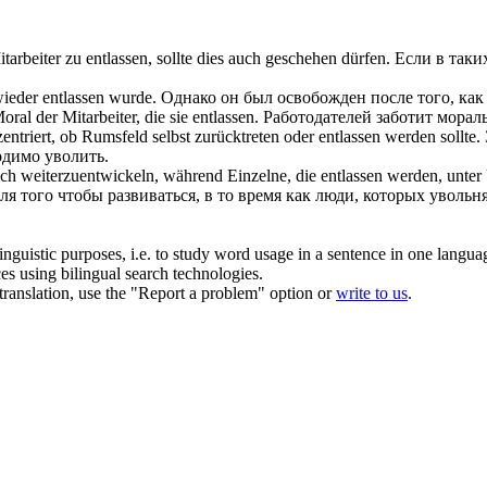
tarbeiter zu
entlassen
, sollte dies auch geschehen dürfen.
Если в таки
 wieder
entlassen
wurde.
Однако он был
освобожден
после того, как
ral der Mitarbeiter, die sie
entlassen
.
Работодателей заботит мораль
ntriert, ob Rumsfeld selbst zurücktreten oder
entlassen
werden sollte.
ходимо
уволить
.
ich
weiterzuentwickeln, während Einzelne, die
entlassen
werden, unter 
я того чтобы развиваться, в то время как люди, которых
увольн
inguistic purposes, i.e. to study word usage in a sentence in one langua
ces using bilingual search technologies.
r translation, use the "Report a problem" option or
write to us
.