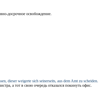
ловно-досрочное освобождение.
ssen
, dieser weigerte sich seinerseits, aus dem Amt zu scheiden.
стра, а тот в свою очередь отказался
покинуть
офис.