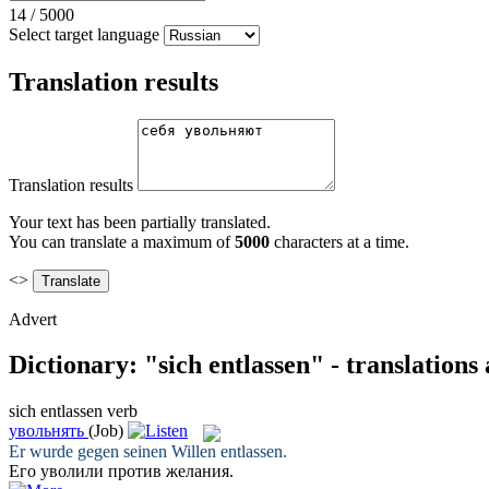
14
/
5000
Select target language
Translation results
Translation results
Your text has been partially translated.
You can translate a maximum of
5000
characters at a time.
<>
Advert
Dictionary: "sich entlassen" - translation
sich entlassen
verb
увольнять
(Job)
Er wurde gegen seinen Willen
entlassen
.
Его
уволили
против желания.