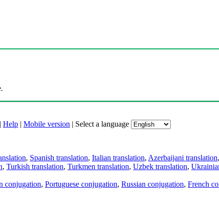
.
|
Help
|
Mobile version
|
Select a language
anslation
,
Spanish translation
,
Italian translation
,
Azerbaijani translation
n
,
Turkish translation
,
Turkmen translation
,
Uzbek translation
,
Ukrainian
an conjugation
,
Portuguese conjugation
,
Russian conjugation
,
French co