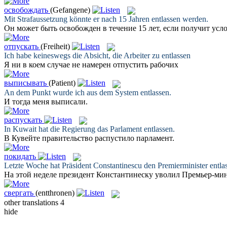
освобождать
(Gefangene)
Mit Strafaussetzung könnte er nach 15 Jahren
entlassen
werden.
Он может быть
освобожден
в течение 15 лет, если получит ус
отпускать
(Freiheit)
Ich habe keineswegs die Absicht, die Arbeiter zu
entlassen
Я ни в коем случае не намерен
отпустить
рабочих
выписывать
(Patient)
An dem Punkt wurde ich aus dem System
entlassen
.
И тогда меня
выписали
.
распускать
In Kuwait hat die Regierung das Parlament
entlassen
.
В Кувейте правительство
распустило
парламент.
покидать
Letzte Woche hat Präsident Constantinescu den Premierminister
entla
На этой неделе президент Константинеску уволил Премьер-мини
свергать
(entthronen)
other translations
4
hide