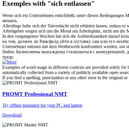
Exemples with "sich entlassen"
Wenn
sich
ein Unternehmen entschließt, unter diesen Bedingungen Mi
мешать.
Allerdings habe
sich
der Tatverdacht nicht erhärten lassen, sodass er
Arbeitgeber sorgen
sich
um die Moral am Arbeitsplatz, nicht um die Mo
In den vergangenen Wochen hat
sich
die Aufmerksamkeit darauf konze
на том, должен ли Рамсфелд уйти в отставку сам или его необ
Unternehmer müssen mit dem Wettbewerb konfrontiert werden, um
s
finden.
Бизнесмены вынуждены сталкиваться с конкуренцией, дл
труду.
Examples of word usage in different contexts are provided solely for l
automatically collected from a variety of publicly available open sour
If you find a spelling, punctuation or any other error in the original o
PROMT Professional NMT
Try offline translator for your PC and laptop
Download