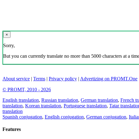
×
Sorry,
But you can currently translate no more than 5000 characters at a time
About service
|
Terms
|
Privacy policy
|
Advertizing on PROMT.One
© PROMT, 2010 - 2026
English translation
,
Russian translation
,
German translation
,
French tr
translation
,
Korean translation
,
Portuguese translation
,
Tatar translatio
translation
Spanish conjugation
,
English conjugation
,
German conjugation
,
Itali
Features