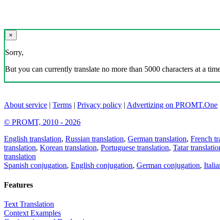
×
Sorry,
But you can currently translate no more than 5000 characters at a time
About service
|
Terms
|
Privacy policy
|
Advertizing on PROMT.One
© PROMT, 2010 - 2026
English translation
,
Russian translation
,
German translation
,
French tr
translation
,
Korean translation
,
Portuguese translation
,
Tatar translatio
translation
Spanish conjugation
,
English conjugation
,
German conjugation
,
Itali
Features
Text Translation
Context Examples