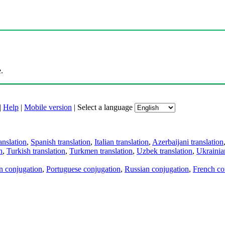
.
|
Help
|
Mobile version
|
Select a language
anslation
,
Spanish translation
,
Italian translation
,
Azerbaijani translation
n
,
Turkish translation
,
Turkmen translation
,
Uzbek translation
,
Ukrainian
an conjugation
,
Portuguese conjugation
,
Russian conjugation
,
French co