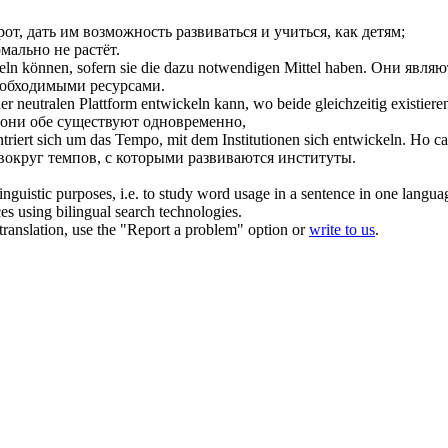
рот, дать им возможность
развиваться
и учиться, как детям;
ормально не
растёт
.
eln
können, sofern sie die dazu notwendigen Mittel haben.
Они являю
необходимыми ресурсами.
er neutralen Plattform
entwickeln
kann, wo beide gleichzeitig existier
 они обе существуют одновременно,
ntriert sich um das Tempo, mit dem Institutionen
sich entwickeln
.
Но с
 вокруг темпов, с которыми
развиваются
институты.
inguistic purposes, i.e. to study word usage in a sentence in one langua
ces using bilingual search technologies.
r translation, use the "Report a problem" option or
write to us
.