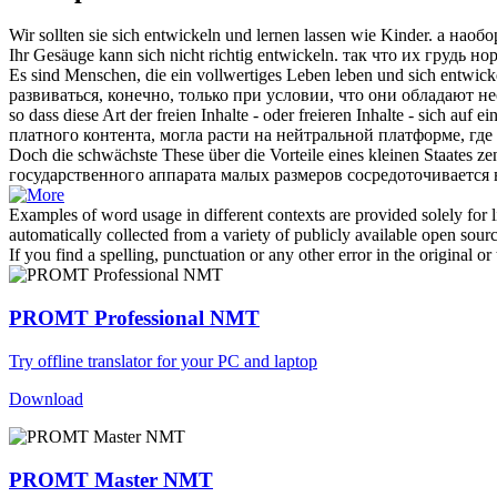
Wir sollten sie
sich entwickeln
und lernen lassen wie Kinder.
а наобо
Ihr Gesäuge kann
sich
nicht richtig
entwickeln
.
так что их грудь н
Es sind Menschen, die ein vollwertiges Leben leben und
sich entwick
развиваться
, конечно, только при условии, что они обладают 
so dass diese Art der freien Inhalte - oder freieren Inhalte -
sich
auf ein
платного контента, могла
расти
на нейтральной платформе, где
Doch die schwächste These über die Vorteile eines kleinen Staates ze
государственного аппарата малых размеров сосредоточивается
Examples of word usage in different contexts are provided solely for l
automatically collected from a variety of publicly available open sour
If you find a spelling, punctuation or any other error in the original o
PROMT Professional NMT
Try offline translator for your PC and laptop
Download
PROMT Master NMT