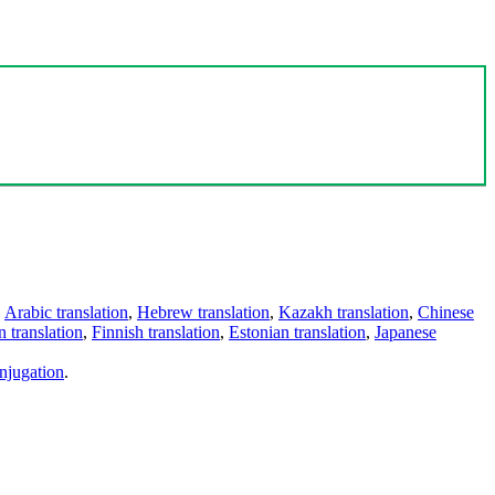
,
Arabic translation
,
Hebrew translation
,
Kazakh translation
,
Chinese
 translation
,
Finnish translation
,
Estonian translation
,
Japanese
njugation
.