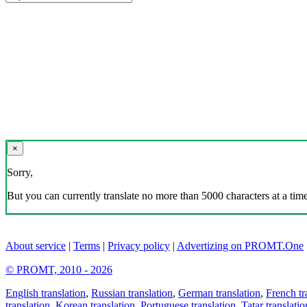
×
Sorry,
But you can currently translate no more than 5000 characters at a time
About service
|
Terms
|
Privacy policy
|
Advertizing on PROMT.One
© PROMT, 2010 - 2026
English translation
,
Russian translation
,
German translation
,
French tr
translation
,
Korean translation
,
Portuguese translation
,
Tatar translatio