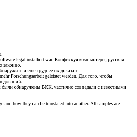
а
ftware legal installiert war.
Конфискуя компьютеры, русская
о
законно.
бнаружить
и еще труднее их доказать.
 mehr Forschungsarbeit geleistet werden.
Для того, чтобы
ледований.
ых были
обнаружены
ВКК, частично совпадали с известными
ge and how they can be translated into another. All samples are