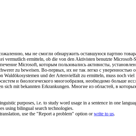
сожалению, мы не смогли
обнаружить
оставшуюся партию товар
ei vermutlich
ermitteln
, ob die von den Aktivisten benutzte Microsoft-So
печение Microsoft, которым пользовались активисты,
установлен
chwerer zu beweisen.
Во-первых, их не так легко с уверенностью
о
on Waldökosystemen und der Artenvielfalt zu
ermitteln
, muss noch viel
систем и биологического многообразия, необходимо больше исс
en sich mit bekannten Erkrankungen.
Многие из областей, в котор
inguistic purposes, i.e. to study word usage in a sentence in one langua
ces using bilingual search technologies.
r translation, use the "Report a problem" option or
write to us
.