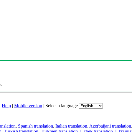
.
|
Help
|
Mobile version
|
Select a language
anslation
,
Spanish translation
,
Italian translation
,
Azerbaijani translation
n
,
Turkish translation
,
Turkmen translation
,
Uzbek translation
,
Ukrainian