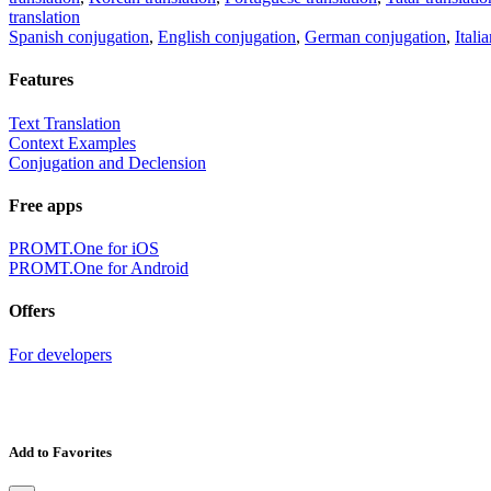
translation
Spanish conjugation
,
English conjugation
,
German conjugation
,
Itali
Features
Text Translation
Context Examples
Conjugation and Declension
Free apps
PROMT.One for iOS
PROMT.One for Android
Offers
For developers
Add to Favorites