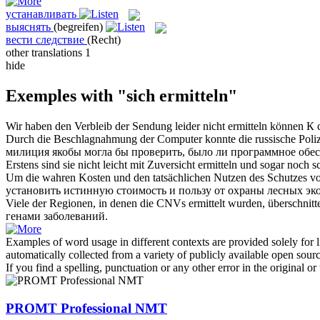
устанавливать
выяснять
(begreifen)
вести следствие
(Recht)
other translations
1
hide
Exemples with "sich ermitteln"
Wir haben den Verbleib der Sendung leider nicht
ermitteln
können
К 
Durch die Beschlagnahmung der Computer konnte die russische Poliz
милиция якобы могла бы проверить, было ли программное обес
Erstens sind sie nicht leicht mit Zuversicht
ermitteln
und sogar noch s
Um die wahren Kosten und den tatsächlichen Nutzen des Schutzes v
установить
истинную стоимость и пользу от охраны лесных эко
Viele der Regionen, in denen die CNVs
ermittelt
wurden, überschnitt
генами заболеваний.
Examples of word usage in different contexts are provided solely for l
automatically collected from a variety of publicly available open sour
If you find a spelling, punctuation or any other error in the original o
PROMT Professional NMT