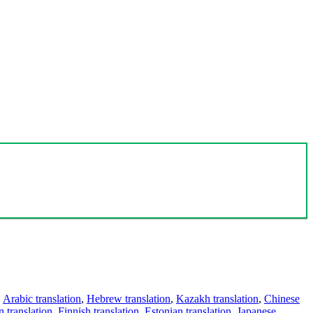
,
Arabic translation
,
Hebrew translation
,
Kazakh translation
,
Chinese
 translation
,
Finnish translation
,
Estonian translation
,
Japanese