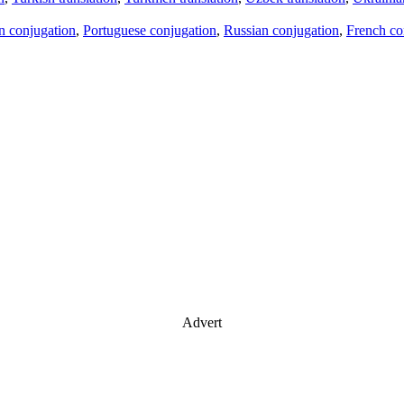
an conjugation
,
Portuguese conjugation
,
Russian conjugation
,
French co
Advert