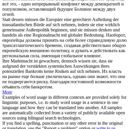
всё это, - один непрерывный конфликт между демократией и
популизмом, оставляющий будущее Боливии между двух
огней.
Statt dessen müssen die Europäer eine gerechtere Aufteilung der
transatlantischen Bürde auf
sich
nehmen
, indem sie eine wirklich
gemeinsame Außenpolitik beginnen, und sie müssen denken und
handeln als eine Regionalmacht mit globaler Bedeutung.
Наоборот,
европейцы должны принять на
себя
более справедливую долю
трансатлантического бремени, создавая действительно общую
европейскую внешнюю политику, и думать и действовать как
региональная сила, имеющая глобальное влияние.
Ihre Marktmacht ist gewachsen, dennoch wissen sie, dass sie
aufgrund der verstärkten systemischen Auswirkungen ihres
potenziellen Bankrotts keine Risiken auf
sich
nehmen
.
Их власть
на рынке еще больше увеличилась, однако они знают, что они
не подвергаются риску, благодаря постоянной возможности
объявить
себя
банкротом.
More
Examples of word usage in different contexts are provided solely for
linguistic purposes, i.e. to study word usage in a sentence in one
language and how they can be translated into another. All samples
are automatically collected from a variety of publicly available open
sources using bilingual search technologies.
If you find a spelling, punctuation or any other error in the original
or translation, use the "Report a problem" option or
write to us
.