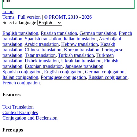
time.
to top
Terms
|
Full version
|
© PROMT, 2010 - 2026
Select a language
English translation
,
Russian translation
,
German translation
,
French
translation
,
Spanish translation
,
Italian translation
,
Azerbaijani
translation
,
Arabic translation
,
Hebrew translation
,
Kazakh
translation
,
Chinese translation
,
Korean translation
,
Portuguese
translation
,
Tatar translation
,
Turkish translation
,
Turkmen
translation
,
Uzbek translation
,
Ukrainian translation
,
Finnish
translation
,
Estonian translation
,
Japanese translation
Spanish conjugation
,
English conjugation
,
German conjugation
,
Italian conjugation
,
Portuguese conjugation
,
Russian conjugation
,
French conjugation
.
Features
Text Translation
Context Examples
Conjugation and Declension
Free apps