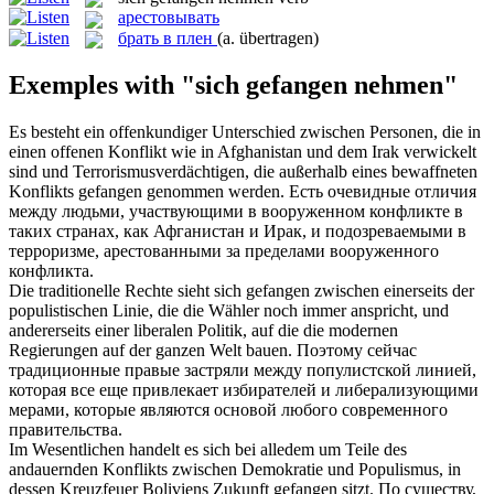
арестовывать
брать в плен
(a. übertragen)
Exemples with "sich gefangen nehmen"
Es besteht ein offenkundiger Unterschied zwischen Personen, die in
einen offenen Konflikt wie in Afghanistan und dem Irak verwickelt
sind und Terrorismusverdächtigen, die außerhalb eines bewaffneten
Konflikts
gefangen genommen
werden.
Есть очевидные отличия
между людьми, участвующими в вооруженном конфликте в
таких странах, как Афганистан и Ирак, и подозреваемыми в
терроризме,
арестованными
за пределами вооруженного
конфликта.
Die traditionelle Rechte sieht
sich gefangen
zwischen einerseits der
populistischen Linie, die die Wähler noch immer anspricht, und
andererseits einer liberalen Politik, auf die die modernen
Regierungen auf der ganzen Welt bauen.
Поэтому сейчас
традиционные правые застряли между популистской линией,
которая все еще привлекает избирателей и либерализующими
мерами, которые являются основой любого современного
правительства.
Im Wesentlichen handelt es
sich
bei alledem um Teile des
andauernden Konflikts zwischen Demokratie und Populismus, in
dessen Kreuzfeuer Boliviens Zukunft
gefangen
sitzt.
По существу,