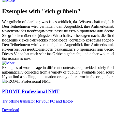
Exemples with "sich grübeln"
Wir
grübeln
oft darüber, was ist es wirklich, das Wissenschaft möglic
Den Teilnehmern wird vermittelt, dem Augenblick ihre Aufmerksamke
моментом без необходимости
размышлять
о прошлом или беспо
Sie
grübelten
über die jüngsten Wirtschaftsvorhersagen nach, die für 
последних экономических прогнозов, согласно которым годовой
Den Teilnehmern wird vermittelt, dem Augenblick ihre Aufmerksamke
моментом без необходимости
размышлять
о прошлом или беспо
Dieses Video hat mich sehr ins
Grübeln
gebracht, und daher wollte ic
бы показать вам.
Examples of word usage in different contexts are provided solely for l
automatically collected from a variety of publicly available open sour
If you find a spelling, punctuation or any other error in the original o
PROMT Professional NMT
Try offline translator for your PC and laptop
Download