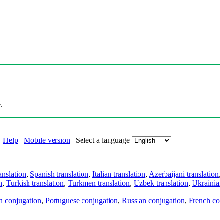
.
|
Help
|
Mobile version
|
Select a language
anslation
,
Spanish translation
,
Italian translation
,
Azerbaijani translation
n
,
Turkish translation
,
Turkmen translation
,
Uzbek translation
,
Ukrainian
an conjugation
,
Portuguese conjugation
,
Russian conjugation
,
French co