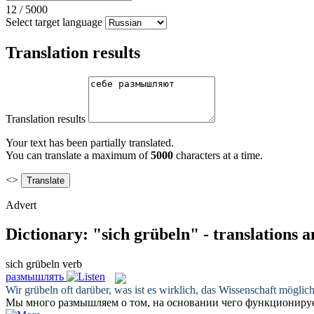
12
/
5000
Select target language
Translation results
Translation results
Your text has been partially translated.
You can translate a maximum of
5000
characters at a time.
<>
Advert
Dictionary: "sich grübeln" - translations 
sich grübeln
verb
размышлять
Wir
grübeln
oft darüber, was ist es wirklich, das Wissenschaft möglic
Мы много
размышляем
о том, на основании чего функционируе