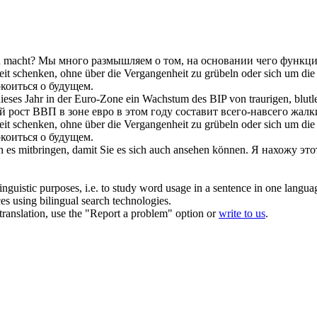
h macht?
Мы много
размышляем
о том, на основании чего функци
it schenken, ohne über die Vergangenheit zu
grübeln
oder sich um die
коиться о будущем.
dieses Jahr in der Euro-Zone ein Wachstum des BIP von traurigen, blutl
 рост ВВП в зоне евро в этом году составит всего-навсего жалк
it schenken, ohne über die Vergangenheit zu
grübeln
oder
sich
um die 
коиться о будущем.
h es mitbringen, damit Sie es
sich
auch ansehen können.
Я нахожу это
inguistic purposes, i.e. to study word usage in a sentence in one langua
ces using bilingual search technologies.
r translation, use the "Report a problem" option or
write to us
.