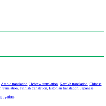
,
Arabic translation
,
Hebrew translation
,
Kazakh translation
,
Chinese
 translation
,
Finnish translation
,
Estonian translation
,
Japanese
njugation
.