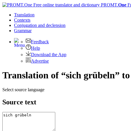
PROMT.
One
F
Translation
Contexts
Conjugation
and declension
Grammar
Feedback
Help
Download the App
Advertise
Translation of “sich grübeln” t
Select source language
Source text