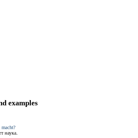
and examples
h macht?
т наука.