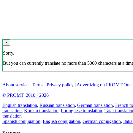
×
Sorry,
But you can currently translate no more than 5000 characters at a time
About service
|
Terms
|
Privacy policy
|
Advertizing on PROMT.One
© PROMT, 2010 - 2026
English translation
,
Russian translation
,
German translation
,
French tr
translation
,
Korean translation
,
Portuguese translation
,
Tatar translatio
translation
Spanish conjugation
,
English conjugation
,
German conjugation
,
Itali